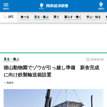
33°C
食べる
見る・遊ぶ
買う
暮らす・働く
学ぶ・知る
見る・遊ぶ
2019.02.26
徳山動物園でゾウが引っ越し準備 新舎完成
に向け鉄製輸送箱設置
周南市