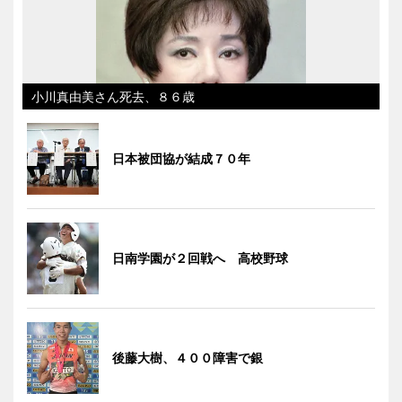
小川真由美さん死去、８６歳
日本被団協が結成７０年
日南学園が２回戦へ 高校野球
後藤大樹、４００障害で銀