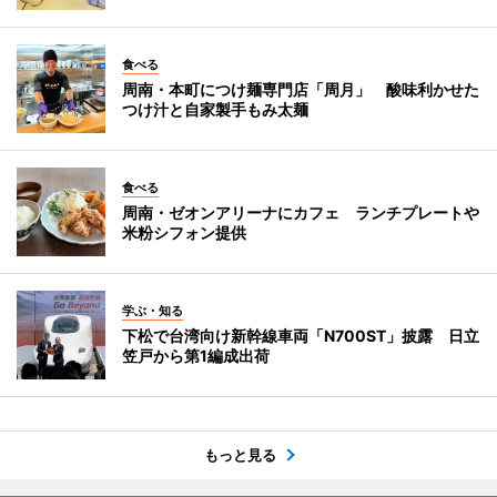
食べる
周南・本町につけ麺専門店「周月」 酸味利かせた
つけ汁と自家製手もみ太麺
食べる
周南・ゼオンアリーナにカフェ ランチプレートや
米粉シフォン提供
学ぶ・知る
下松で台湾向け新幹線車両「N700ST」披露 日立
笠戸から第1編成出荷
もっと見る