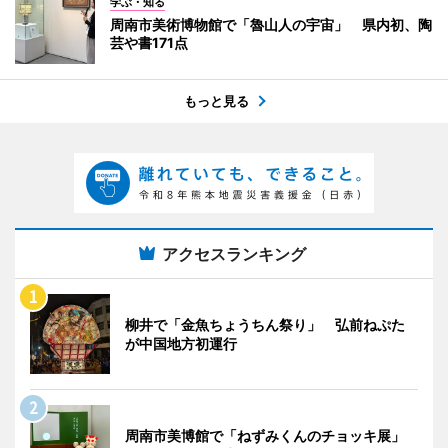
学ぶ・知る
周南市美術博物館で「魯山人の宇宙」 県内初、陶
芸や書171点
もっと見る
アクセスランキング
柳井で「金魚ちょうちん祭り」 弘前ねぷた
が中国地方初運行
周南市美博館で「ねずみくんのチョッキ展」