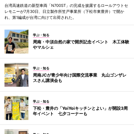
台湾高速鉄道の新型車両「N700ST」の完成を披露するロールアウトセ
レモニーが7月30日、日立製作所笠戸事業所（下松市東豊井）で開か
れ、第1編成が台湾に向けて出荷された。
学ぶ・知る
周南・中須自然の家で開所記念イベント 木工体験
やマルシェ
学ぶ・知る
周南JCが青少年向け国際交流事業 丸山ゴンザレ
スさん講演会も
学ぶ・知る
下松・豊井の「YoiYoiキッチンとよい」が開設3周
年イベント 七夕コーナーも