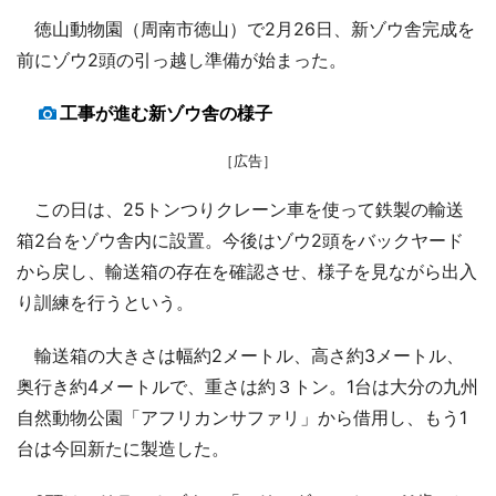
徳山動物園（周南市徳山）で2月26日、新ゾウ舎完成を
前にゾウ2頭の引っ越し準備が始まった。
工事が進む新ゾウ舎の様子
［広告］
この日は、25トンつりクレーン車を使って鉄製の輸送
箱2台をゾウ舎内に設置。今後はゾウ2頭をバックヤード
から戻し、輸送箱の存在を確認させ、様子を見ながら出入
り訓練を行うという。
輸送箱の大きさは幅約2メートル、高さ約3メートル、
奥行き約4メートルで、重さは約３トン。1台は大分の九州
自然動物公園「アフリカンサファリ」から借用し、もう1
台は今回新たに製造した。