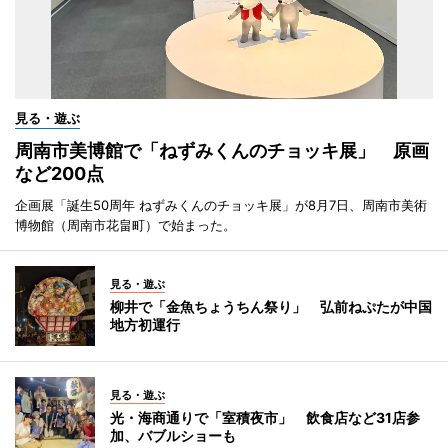
見る・遊ぶ
周南市美博館で「ねずみくんのチョッキ展」 原画
など200点
企画展「誕生50周年 ねずみくんのチョッキ展」が8月7日、周南市美術
博物館（周南市花畠町）で始まった。
見る・遊ぶ
柳井で「金魚ちょうちん祭り」 弘前ねぷたが中国
地方初運行
見る・遊ぶ
光・海商通りで「室積夜市」 飲食店など31店参
加、バブルショーも