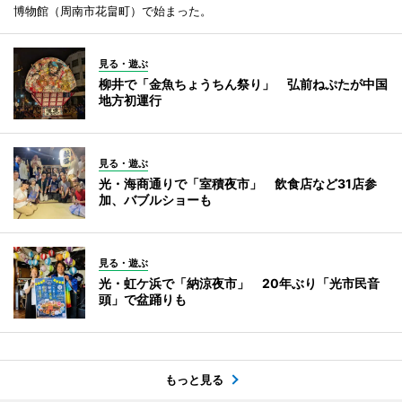
博物館（周南市花畠町）で始まった。
見る・遊ぶ
柳井で「金魚ちょうちん祭り」 弘前ねぷたが中国
地方初運行
見る・遊ぶ
光・海商通りで「室積夜市」 飲食店など31店参
加、バブルショーも
見る・遊ぶ
光・虹ケ浜で「納涼夜市」 20年ぶり「光市民音
頭」で盆踊りも
もっと見る