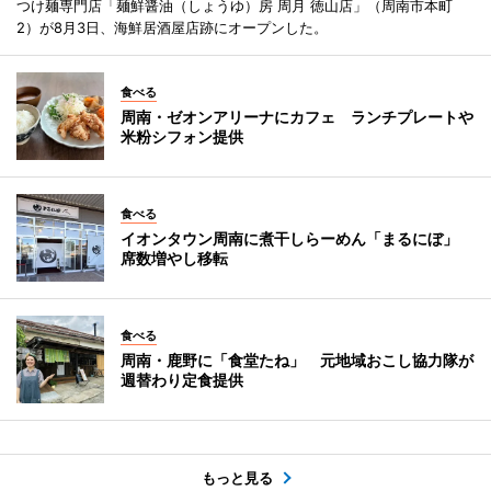
つけ麺専門店「麺鮮醤油（しょうゆ）房 周月 徳山店」（周南市本町
2）が8月3日、海鮮居酒屋店跡にオープンした。
食べる
周南・ゼオンアリーナにカフェ ランチプレートや
米粉シフォン提供
食べる
イオンタウン周南に煮干しらーめん「まるにぼ」
席数増やし移転
食べる
周南・鹿野に「食堂たね」 元地域おこし協力隊が
週替わり定食提供
もっと見る