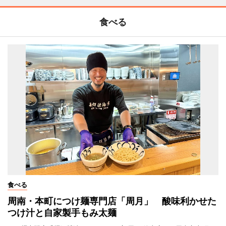
食べる
食べる
周南・本町につけ麺専門店「周月」 酸味利かせた
つけ汁と自家製手もみ太麺