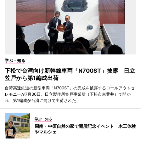
学ぶ・知る
下松で台湾向け新幹線車両「N700ST」披露 日立
笠戸から第1編成出荷
台湾高速鉄道の新型車両「N700ST」の完成を披露するロールアウトセ
レモニーが7月30日、日立製作所笠戸事業所（下松市東豊井）で開か
れ、第1編成が台湾に向けて出荷された。
学ぶ・知る
周南・中須自然の家で開所記念イベント 木工体験
やマルシェ