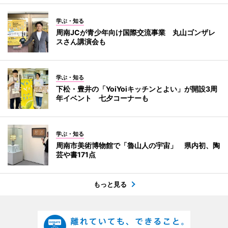
学ぶ・知る
周南JCが青少年向け国際交流事業 丸山ゴンザレ
スさん講演会も
学ぶ・知る
下松・豊井の「YoiYoiキッチンとよい」が開設3周
年イベント 七夕コーナーも
学ぶ・知る
周南市美術博物館で「魯山人の宇宙」 県内初、陶
芸や書171点
もっと見る