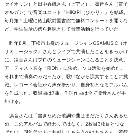
ァイオリン）と田中香織さん（ピアノ）、凛音さん（電子
オルガン）で音楽ユニット「HiKaRi（ひかり）」を結成。
毎月第１土曜に徳山駅前図書館で無料コンサートを開くな
ど、学生生活の傍ら趣味として音楽活動を行っていた。
昨年8月、下松市出身のミュージシャンOSAMUSIC（オ
サミュージック）さんとライブで共演したことをきっかけ
に、凜音さんはプロのミュージシャンになることを決意。
アーティスト名を「RION」に決め、ソロ活動を始めた。
それまで演奏のみだったが、歌いながら演奏することに挑
戦。レコード会社から声が掛かり、自身初となるアルバム
を作成した。収録曲は7曲。作詞作曲は全て凜音さんが手
掛ける。
凛音さんは「書きためた歌詞や曲はまだたくさんあるた
め、このアルバムで終わりではなく、2枚目3枚目とつな
げたい。同年代の人に共感してもらうのはもちろん、流行