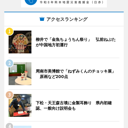
アクセスランキング
柳井で「金魚ちょうちん祭り」 弘前ねぷた
が中国地方初運行
周南市美博館で「ねずみくんのチョッキ展」
原画など200点
下松・天王森古墳に金製耳飾り 県内初確
認、一般向け説明会も