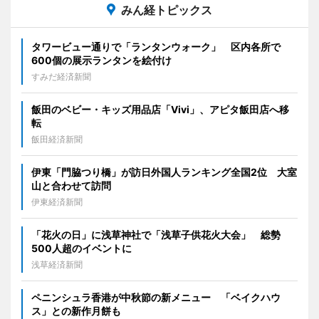
みん経トピックス
タワービュー通りで「ランタンウォーク」 区内各所で
600個の展示ランタンを絵付け
すみだ経済新聞
飯田のベビー・キッズ用品店「Vivi」、アピタ飯田店へ移
転
飯田経済新聞
伊東「門脇つり橋」が訪日外国人ランキング全国2位 大室
山と合わせて訪問
伊東経済新聞
「花火の日」に浅草神社で「浅草子供花火大会」 総勢
500人超のイベントに
浅草経済新聞
ペニンシュラ香港が中秋節の新メニュー 「ベイクハウ
ス」との新作月餅も