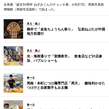
企画展「誕生50周年 ねずみくんのチョッキ展」が8月7日、周南市美術
博物館（周南市花畠町）で始まった。
見る・遊ぶ
柳井で「金魚ちょうちん祭り」 弘前ねぷたが中国
地方初運行
見る・遊ぶ
光・海商通りで「室積夜市」 飲食店など31店参
加、バブルショーも
食べる
周南・本町につけ麺専門店「周月」 酸味利かせた
つけ汁と自家製手もみ太麺
食べる