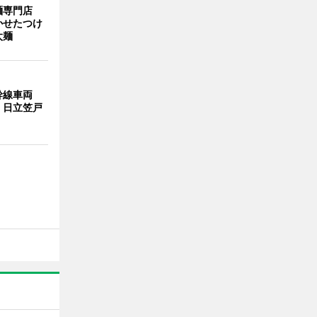
麺専門店
かせたつけ
太麺
幹線車両
 日立笠戸