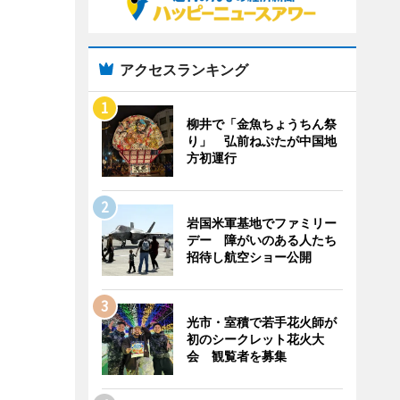
アクセスランキング
柳井で「金魚ちょうちん祭
り」 弘前ねぷたが中国地
方初運行
岩国米軍基地でファミリー
デー 障がいのある人たち
招待し航空ショー公開
光市・室積で若手花火師が
初のシークレット花火大
会 観覧者を募集