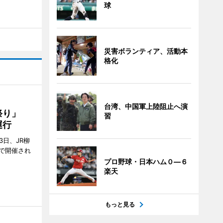
球
災害ボランティア、活動本
格化
台湾、中国軍上陸阻止へ演
ん祭り」
習
運行
3日、JR柳
で開催され
プロ野球・日本ハム０―６
楽天
もっと見る