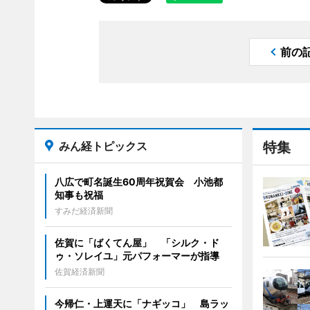
前の
みん経トピックス
特集
八広で町名誕生60周年祝賀会 小池都
知事も祝福
すみだ経済新聞
佐賀に「ばくてん屋」 「シルク・ド
ゥ・ソレイユ」元パフォーマーが指導
佐賀経済新聞
今帰仁・上運天に「ナギッコ」 島ラッ