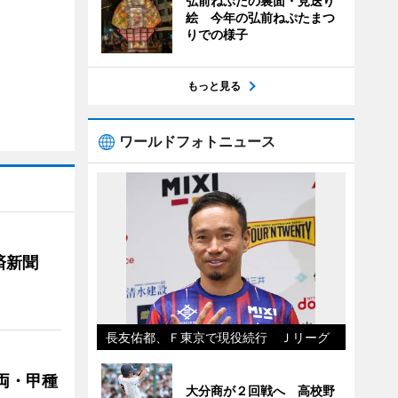
弘前ねぷたの裏面・見送り
絵 今年の弘前ねぷたまつ
りでの様子
もっと見る
ワールドフォトニュース
済新聞
長友佑都、Ｆ東京で現役続行 Ｊリーグ
両・甲種
大分商が２回戦へ 高校野