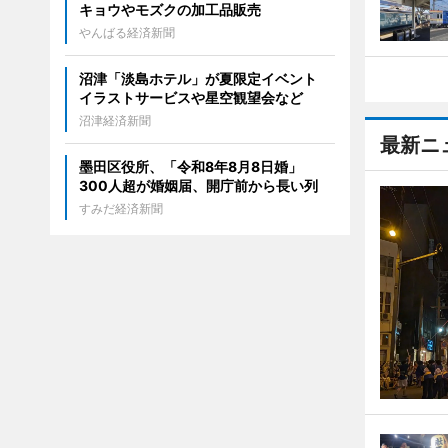
キョウやモズクの加工品販売
やんばる経済新聞
沼津「淡島ホテル」が夏限定イベント
イラストサービスや星空観望会など
沼津経済新聞
最新ニ
墨田区役所、「令和8年8月8日婚」
300人超が婚姻届、開庁前から長い列
すみだ経済新聞