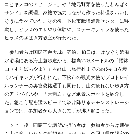
コとキノコのアヒージョ」や「地元野菜を使ったわんぱく
サンド」を調理。家族で協力しながら作った料理をおいし
そうに食べていた。その後、下松市栽培漁業センターに移
動し、ヒラメのエサやり体験や、ステーキナイフを使った
ヒラメのさばき方教室が行われた。
参加者らは国民宿舎大城に宿泊。18日は、はなぐり浜海
水浴場にある海上遊歩道から、標高229メートルの「摺鉢
山（すりばちやま）」を経由し旅行村までの約3キロを歩
くハイキングが行われた。下松市の観光大使でプロトレイ
ルランナーの奥宮俊祐選手も同行し、山の疲れない歩き方
のアドバイスや、「天狗岩」など絶景スポットを紹介し
た。急こう配を猛スピードで駆け降りるデモンストレーシ
ョンでは、参加者から大きな拍手が沸き起こった。
ツアー後、同商工会議所の担当者は「参加者からは期待
以上に楽しめたとの感想をいただいた。今回は県内限定の