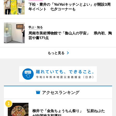
下松・豊井の「YoiYoiキッチンとよい」が開設3周
年イベント 七夕コーナーも
学ぶ・知る
周南市美術博物館で「魯山人の宇宙」 県内初、陶
芸や書171点
もっと見る
アクセスランキング
柳井で「金魚ちょうちん祭り」 弘前ねぷた
が中国地方初運行