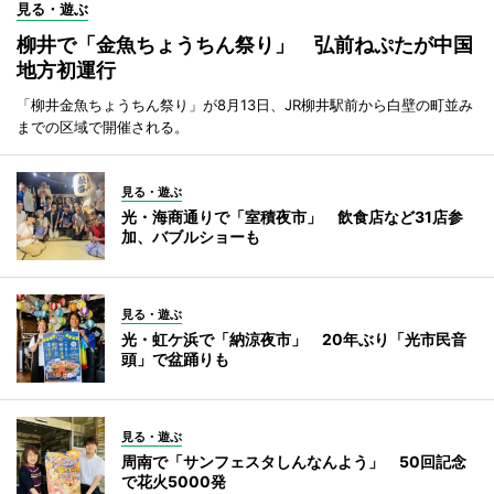
見る・遊ぶ
柳井で「金魚ちょうちん祭り」 弘前ねぷたが中国
地方初運行
「柳井金魚ちょうちん祭り」が8月13日、JR柳井駅前から白壁の町並み
までの区域で開催される。
見る・遊ぶ
光・海商通りで「室積夜市」 飲食店など31店参
加、バブルショーも
見る・遊ぶ
光・虹ケ浜で「納涼夜市」 20年ぶり「光市民音
頭」で盆踊りも
見る・遊ぶ
周南で「サンフェスタしんなんよう」 50回記念
で花火5000発