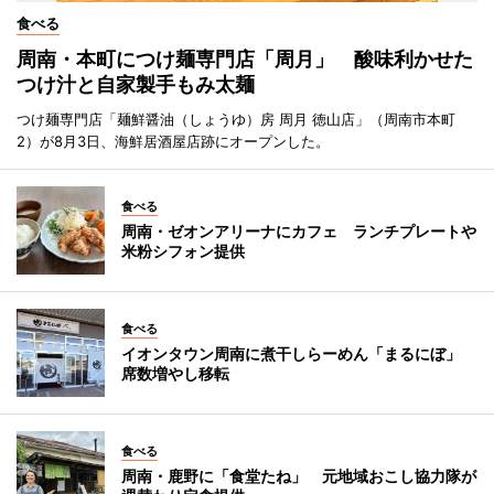
食べる
周南・本町につけ麺専門店「周月」 酸味利かせた
つけ汁と自家製手もみ太麺
つけ麺専門店「麺鮮醤油（しょうゆ）房 周月 徳山店」（周南市本町
2）が8月3日、海鮮居酒屋店跡にオープンした。
食べる
周南・ゼオンアリーナにカフェ ランチプレートや
米粉シフォン提供
食べる
イオンタウン周南に煮干しらーめん「まるにぼ」
席数増やし移転
食べる
周南・鹿野に「食堂たね」 元地域おこし協力隊が