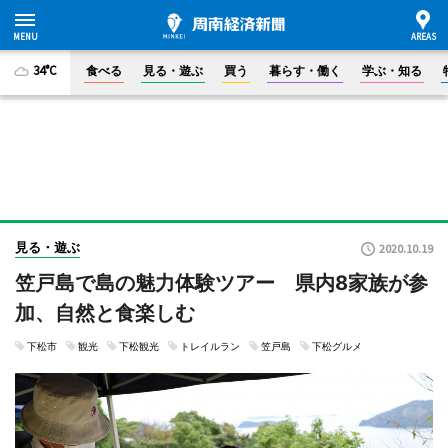
34°C
食べる
見る・遊ぶ
買う
暮らす・働く
学ぶ・知る
見る・遊ぶ
2020.10.19
笠戸島で島の魅力体験ツアー 県内8家族が参
加、自然と食楽しむ
下松市
観光
下松観光
トレイルラン
笠戸島
下松グルメ