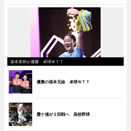
張本美和が優勝 卓球ＷＴＴ
優勝の張本兄妹 卓球ＷＴＴ
霞ケ浦が２回戦へ 高校野球