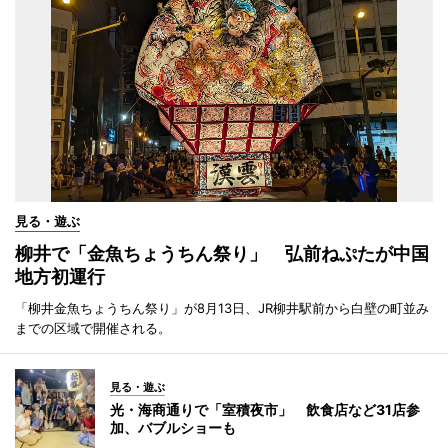
見る・遊ぶ
柳井で「金魚ちょうちん祭り」 弘前ねぷたが中国
地方初運行
「柳井金魚ちょうちん祭り」が8月13日、JR柳井駅前から白壁の町並み
までの区域で開催される。
見る・遊ぶ
光・海商通りで「室積夜市」 飲食店など31店参
加、バブルショーも