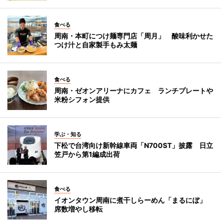
食べる
周南・本町につけ麺専門店「周月」 酸味利かせた
つけ汁と自家製手もみ太麺
食べる
周南・ゼオンアリーナにカフェ ランチプレートや
米粉シフォン提供
学ぶ・知る
下松で台湾向け新幹線車両「N700ST」披露 日立
笠戸から第1編成出荷
食べる
イオンタウン周南に煮干しらーめん「まるにぼ」
席数増やし移転