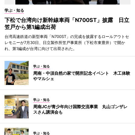
学ぶ・知る
下松で台湾向け新幹線車両「N700ST」披露 日立
笠戸から第1編成出荷
台湾高速鉄道の新型車両「N700ST」の完成を披露するロールアウトセ
レモニーが7月30日、日立製作所笠戸事業所（下松市東豊井）で開か
れ、第1編成が台湾に向けて出荷された。
学ぶ・知る
周南・中須自然の家で開所記念イベント 木工体験
やマルシェ
学ぶ・知る
周南JCが青少年向け国際交流事業 丸山ゴンザレ
スさん講演会も
学ぶ・知る