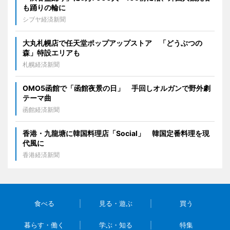
も踊りの輪に
シブヤ経済新聞
大丸札幌店で任天堂ポップアップストア 「どうぶつの
森」特設エリアも
札幌経済新聞
OMO5函館で「函館夜景の日」 手回しオルガンで野外劇
テーマ曲
函館経済新聞
香港・九龍塘に韓国料理店「Social」 韓国定番料理を現
代風に
香港経済新聞
食べる
見る・遊ぶ
買う
暮らす・働く
学ぶ・知る
特集