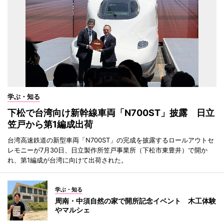
学ぶ・知る
下松で台湾向け新幹線車両「N700ST」披露 日立
笠戸から第1編成出荷
台湾高速鉄道の新型車両「N700ST」の完成を披露するロールアウトセ
レモニーが7月30日、日立製作所笠戸事業所（下松市東豊井）で開か
れ、第1編成が台湾に向けて出荷された。
学ぶ・知る
周南・中須自然の家で開所記念イベント 木工体験
やマルシェ