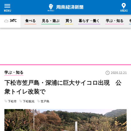
34°C
食べる
見る・遊ぶ
買う
暮らす・働く
学ぶ・知る
学ぶ・知る
2020.12.21
下松市笠戸島・深浦に巨大サイコロ出現 公
衆トイレ改装で
下松市
下松観光
笠戸島