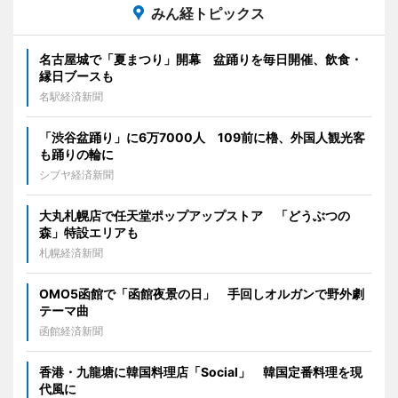
みん経トピックス
名古屋城で「夏まつり」開幕 盆踊りを毎日開催、飲食・
縁日ブースも
名駅経済新聞
「渋谷盆踊り」に6万7000人 109前に櫓、外国人観光客
も踊りの輪に
シブヤ経済新聞
大丸札幌店で任天堂ポップアップストア 「どうぶつの
森」特設エリアも
札幌経済新聞
OMO5函館で「函館夜景の日」 手回しオルガンで野外劇
テーマ曲
函館経済新聞
香港・九龍塘に韓国料理店「Social」 韓国定番料理を現
代風に