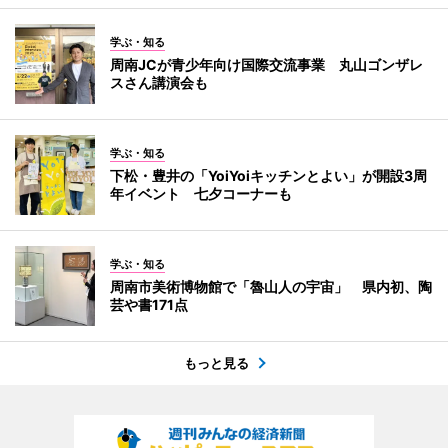
学ぶ・知る
周南JCが青少年向け国際交流事業 丸山ゴンザレ
スさん講演会も
学ぶ・知る
下松・豊井の「YoiYoiキッチンとよい」が開設3周
年イベント 七夕コーナーも
学ぶ・知る
周南市美術博物館で「魯山人の宇宙」 県内初、陶
芸や書171点
もっと見る