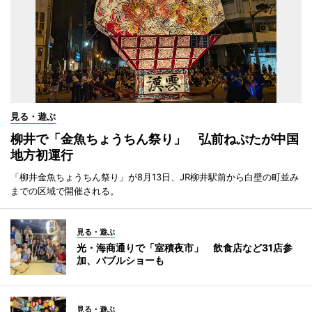
見る・遊ぶ
柳井で「金魚ちょうちん祭り」 弘前ねぷたが中国
地方初運行
「柳井金魚ちょうちん祭り」が8月13日、JR柳井駅前から白壁の町並み
までの区域で開催される。
見る・遊ぶ
光・海商通りで「室積夜市」 飲食店など31店参
加、バブルショーも
見る・遊ぶ