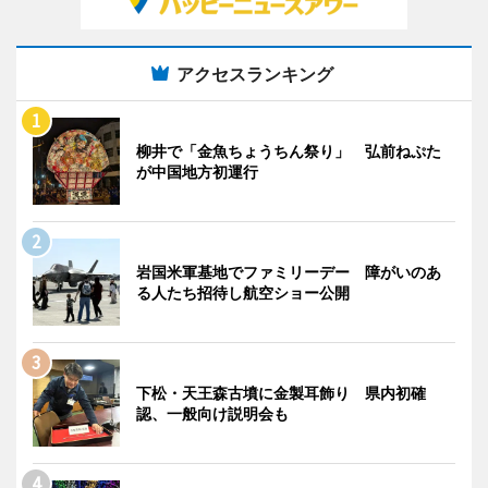
アクセスランキング
柳井で「金魚ちょうちん祭り」 弘前ねぷた
が中国地方初運行
岩国米軍基地でファミリーデー 障がいのあ
る人たち招待し航空ショー公開
下松・天王森古墳に金製耳飾り 県内初確
認、一般向け説明会も