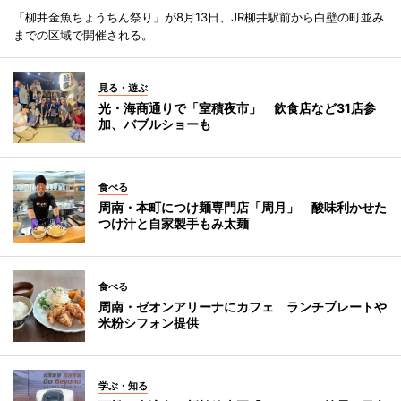
「柳井金魚ちょうちん祭り」が8月13日、JR柳井駅前から白壁の町並み
までの区域で開催される。
見る・遊ぶ
光・海商通りで「室積夜市」 飲食店など31店参
加、バブルショーも
食べる
周南・本町につけ麺専門店「周月」 酸味利かせた
つけ汁と自家製手もみ太麺
食べる
周南・ゼオンアリーナにカフェ ランチプレートや
米粉シフォン提供
学ぶ・知る