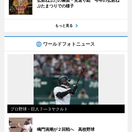
弘前ねぷたの裏面・見送り絵 今年の弘前ね
ぷたまつりでの様子
もっと見る
ワールドフォトニュース
プロ野球・巨人７―３ヤクルト
鳴門渦潮が２回戦へ 高校野球