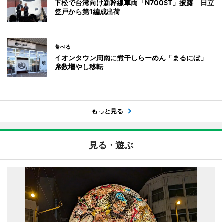
下松で台湾向け新幹線車両「N700ST」披露 日立
笠戸から第1編成出荷
食べる
イオンタウン周南に煮干しらーめん「まるにぼ」
席数増やし移転
もっと見る
見る・遊ぶ