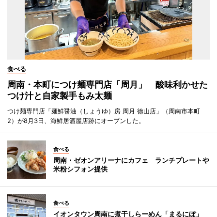
食べる
周南・本町につけ麺専門店「周月」 酸味利かせた
つけ汁と自家製手もみ太麺
つけ麺専門店「麺鮮醤油（しょうゆ）房 周月 徳山店」（周南市本町
2）が8月3日、海鮮居酒屋店跡にオープンした。
食べる
周南・ゼオンアリーナにカフェ ランチプレートや
米粉シフォン提供
食べる
イオンタウン周南に煮干しらーめん「まるにぼ」