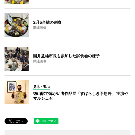
2升5合鯖の刺身
関連画像
国井益雄市長も参加した試食会の様子
関連画像
見る・遊ぶ
徳山駅で障がい者作品展「すばらしき予想外」 実演や
マルシェも