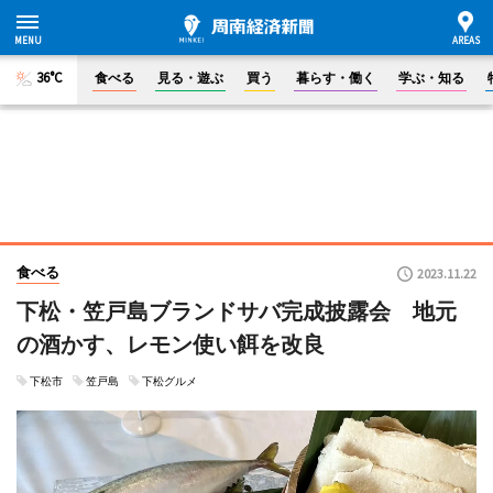
36°C
食べる
見る・遊ぶ
買う
暮らす・働く
学ぶ・知る
食べる
2023.11.22
下松・笠戸島ブランドサバ完成披露会 地元
の酒かす、レモン使い餌を改良
下松市
笠戸島
下松グルメ