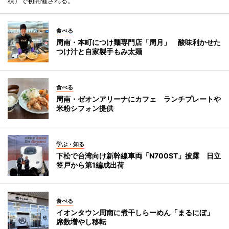
積）で初開催される。
食べる
周南・本町につけ麺専門店「周月」 酸味利かせた
つけ汁と自家製手もみ太麺
食べる
周南・ゼオンアリーナにカフェ ランチプレートや
米粉シフォン提供
学ぶ・知る
下松で台湾向け新幹線車両「N700ST」披露 日立
笠戸から第1編成出荷
食べる
イオンタウン周南に煮干しらーめん「まるにぼ」
席数増やし移転