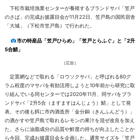
下松市栽培漁業センターが養殖するブランドサバ「笠戸
のさば」の完成お披露目会が11月22日、笠戸島の国民宿舎
「大城」（下松市笠戸島）で行われた。
市の特産品「笠戸ひらめ」「笠戸とらふぐ」と「2升
5合鯖」
［広告］
定置網などで取れる「ロウソクサバ」と呼ばれる80グ
ラム程度のマサバを有効活用しようと10年前から研究に取
り組んでいる同センターでは2020年11月、同サバをブラ
ンドサバ「2升5合（ますますはんじょう）鯖」として発
表。その後も餌に市内酒造所「金分銅（きんふんどう）」
の酒かすや笠戸島で取れるレモンの果汁を混ぜ改良を加え
た。さらに油脂成分の品質や鮮度の持ちが向上したことか
ら今回、完成お披露目会を企画した。通常サイズを「笠戸