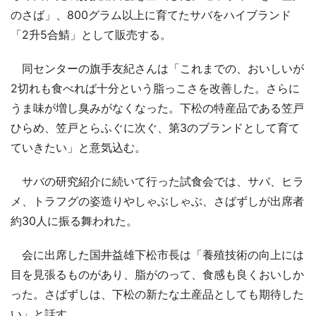
のさば」、800グラム以上に育てたサバをハイブランド
「2升5合鯖」として販売する。
同センターの旗手友紀さんは「これまでの、おいしいが
2切れも食べれば十分という脂っこさを改善した。さらに
うま味が増し臭みがなくなった。下松の特産品である笠戸
ひらめ、笠戸とらふぐに次ぐ、第3のブランドとして育て
ていきたい」と意気込む。
サバの研究紹介に続いて行った試食会では、サバ、ヒラ
メ、トラフグの姿造りやしゃぶしゃぶ、さばずしが出席者
約30人に振る舞われた。
会に出席した国井益雄下松市長は「養殖技術の向上には
目を見張るものがあり、脂がのって、食感も良くおいしか
った。さばずしは、下松の新たな土産品としても期待した
い」と話す。