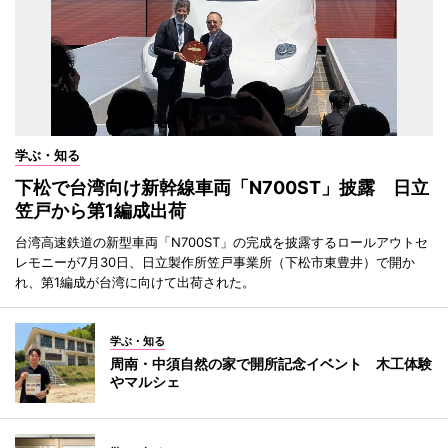
学ぶ・知る
下松で台湾向け新幹線車両「N700ST」披露 日立
笠戸から第1編成出荷
台湾高速鉄道の新型車両「N700ST」の完成を披露するロールアウトセ
レモニーが7月30日、日立製作所笠戸事業所（下松市東豊井）で開か
れ、第1編成が台湾に向けて出荷された。
学ぶ・知る
周南・中須自然の家で開所記念イベント 木工体験
やマルシェ