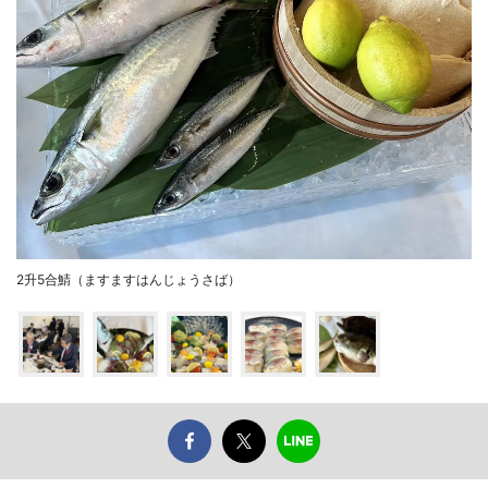
2升5合鯖（ますますはんじょうさば）