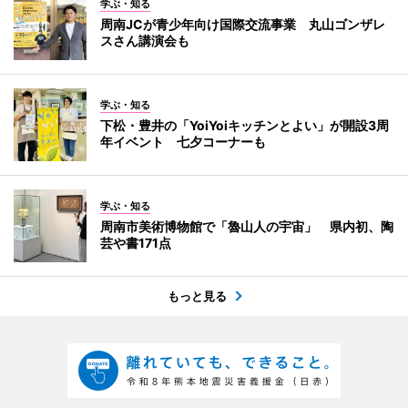
学ぶ・知る
周南JCが青少年向け国際交流事業 丸山ゴンザレ
スさん講演会も
学ぶ・知る
下松・豊井の「YoiYoiキッチンとよい」が開設3周
年イベント 七夕コーナーも
学ぶ・知る
周南市美術博物館で「魯山人の宇宙」 県内初、陶
芸や書171点
もっと見る