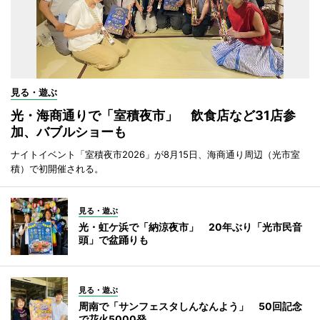
見る・遊ぶ
光・海商通りで「室積夜市」 飲食店など31店参
加、バブルショーも
ナイトイベント「室積夜市2026」が8月15日、海商通り周辺（光市室
積）で初開催される。
見る・遊ぶ
光・虹ケ浜で「納涼夜市」 20年ぶり「光市民音
頭」で盆踊りも
見る・遊ぶ
周南で「サンフェスタしんなんよう」 50回記念
で花火5000発