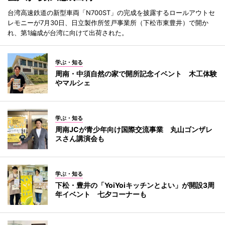
台湾高速鉄道の新型車両「N700ST」の完成を披露するロールアウトセ
レモニーが7月30日、日立製作所笠戸事業所（下松市東豊井）で開か
れ、第1編成が台湾に向けて出荷された。
学ぶ・知る
周南・中須自然の家で開所記念イベント 木工体験
やマルシェ
学ぶ・知る
周南JCが青少年向け国際交流事業 丸山ゴンザレ
スさん講演会も
学ぶ・知る
下松・豊井の「YoiYoiキッチンとよい」が開設3周
年イベント 七夕コーナーも