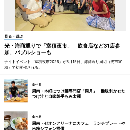
見る・遊ぶ
光・海商通りで「室積夜市」 飲食店など31店参
加、バブルショーも
ナイトイベント「室積夜市2026」が8月15日、海商通り周辺（光市室
積）で初開催される。
食べる
周南・本町につけ麺専門店「周月」 酸味利かせた
つけ汁と自家製手もみ太麺
食べる
周南・ゼオンアリーナにカフェ ランチプレートや
米粉シフォン提供