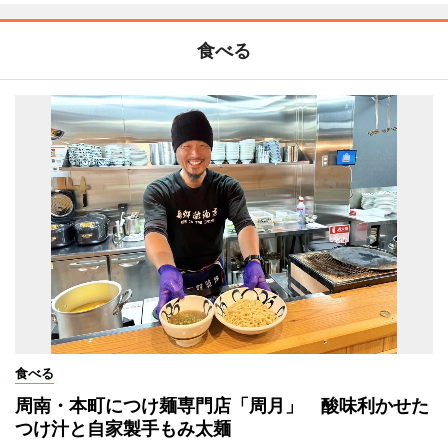
食べる
食べる
周南・本町につけ麺専門店「周月」 酸味利かせた
つけ汁と自家製手もみ太麺