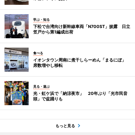
学ぶ・知る
下松で台湾向け新幹線車両「N700ST」披露 日立
笠戸から第1編成出荷
食べる
イオンタウン周南に煮干しらーめん「まるにぼ」
席数増やし移転
見る・遊ぶ
光・虹ケ浜で「納涼夜市」 20年ぶり「光市民音
頭」で盆踊りも
もっと見る