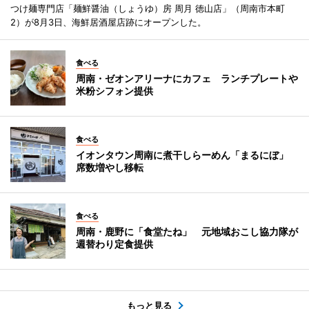
つけ麺専門店「麺鮮醤油（しょうゆ）房 周月 徳山店」（周南市本町
2）が8月3日、海鮮居酒屋店跡にオープンした。
食べる
周南・ゼオンアリーナにカフェ ランチプレートや
米粉シフォン提供
食べる
イオンタウン周南に煮干しらーめん「まるにぼ」
席数増やし移転
食べる
周南・鹿野に「食堂たね」 元地域おこし協力隊が
週替わり定食提供
もっと見る