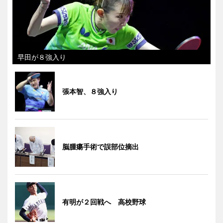
早田が８強入り
張本智、８強入り
脳腫瘍手術で誤部位摘出
有明が２回戦へ 高校野球