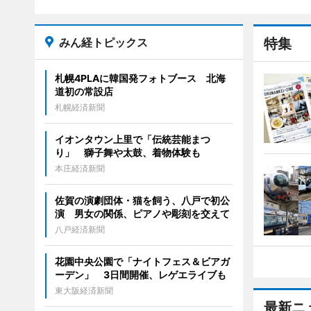
みん経トピックス
特集
札幌4PLAに韓国発フォトブース 北海
道初の常設店
札幌経済新聞
イオンタウン上里で「伝統芸能まつ
り」 獅子舞や太鼓、着物体験も
本庄経済新聞
佐賀の演劇団体・猫を飼う、八戸で初公
演 男女の関係、ピアノや彫刻を交えて
八戸経済新聞
花園中央公園で「ナイトフェス＆ビアガ
ーデン」 3日間開催、レゲエライブも
東大阪経済新聞
最新ニ