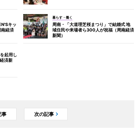
暮らす・働く
N'Sキッ
周南・「大道理芝桜まつり」で結婚式 地
周南経済
域住民や来場者ら300人が祝福（周南経済
新聞）
を起用し
南経済新
記事
次の記事