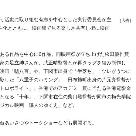
り活動に取り組む有志を中心とした実行委員会が主
［広告］
性化とともに、映画館で見る楽しさ共有し街に映画
ある作品を中心に6作品。同映画祭が立ち上げた松田優作賞
家の足立紳さんが、武正晴監督とが再タッグを組み制作し
映画「嘘八百」や、下関市出身で「半落ち」「ツレがうつに
影した「八重子のハミング」、田布施町出身の片元亮監督が
トロボライト」、香港でのアカデミー賞に当たる香港電影金
となる「十年」、下関市在住の柴口勲監督が同市の梅光学院
ジカル映画「隣人のゆくえ」など。
台あいさつやトークショーなども展開する。