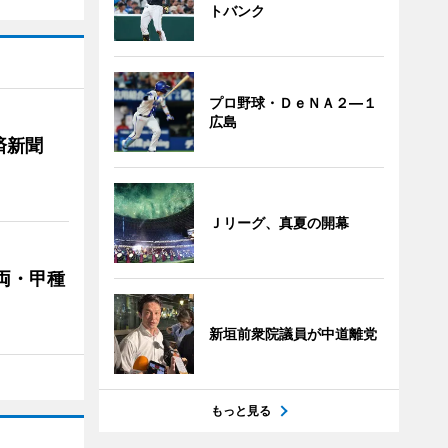
トバンク
プロ野球・ＤｅＮＡ２―１
広島
済新聞
Ｊリーグ、真夏の開幕
両・甲種
新垣前衆院議員が中道離党
もっと見る