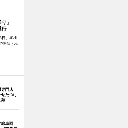
ん祭り」
運行
3日、JR柳
で開催され
麺専門店
かせたつけ
太麺
幹線車両