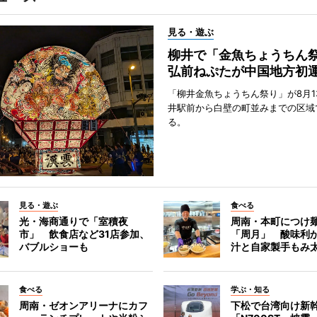
見る・遊ぶ
柳井で「金魚ちょうち
弘前ねぷたが中国地方初
「柳井金魚ちょうちん祭り」が8月1
井駅前から白壁の町並みまでの区域
る。
見る・遊ぶ
食べる
光・海商通りで「室積夜
周南・本町につけ
市」 飲食店など31店参加、
「周月」 酸味利
バブルショーも
汁と自家製手もみ
食べる
学ぶ・知る
周南・ゼオンアリーナにカフ
下松で台湾向け新