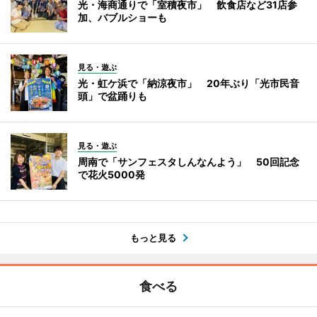
光・海商通りで「室積夜市」 飲食店など31店参
加、バブルショーも
見る・遊ぶ
光・虹ケ浜で「納涼夜市」 20年ぶり「光市民音
頭」で盆踊りも
見る・遊ぶ
周南で「サンフェスタしんなんよう」 50回記念
で花火5000発
もっと見る
食べる