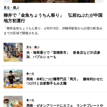
見る・遊ぶ
柳井で「金魚ちょうちん祭り」 弘前ねぷたが中国
地方初運行
「柳井金魚ちょうちん祭り」が8月13日、JR柳井駅前から白壁の町並み
までの区域で開催される。
見る・遊ぶ
光・海商通りで「室積夜市」 飲食店など31店参
加、バブルショーも
食べる
周南・本町につけ麺専門店「周月」 酸味利かせた
つけ汁と自家製手もみ太麺
食べる
周南・ゼオンアリーナにカフェ ランチプレートや