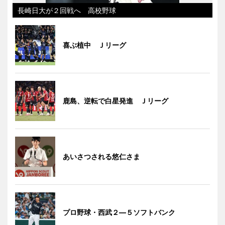
長崎日大が２回戦へ 高校野球
喜ぶ植中 Ｊリーグ
鹿島、逆転で白星発進 Ｊリーグ
あいさつされる悠仁さま
プロ野球・西武２―５ソフトバンク