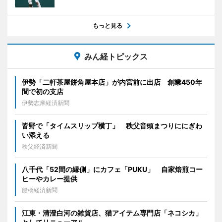
もっと見る
みん経トピックス
伊勢「二軒茶屋餅角屋本店」が内宮前に出店 創業450年
間で初の支店
伊勢志摩経済新聞
皆野で「タイムスリップ横丁」 秩父音頭まつりににぎわ
い添える
秩父経済新聞
八千代「52間の縁側」にカフェ「PUKU」 自家焙煎コー
ヒーやカレー提供
船橋経済新聞
江東・清澄白河の雑貨店、猫アイテム専門店「ネコシカ」