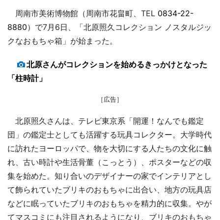
周南市美術博物館（周南市花畠町、TEL
0834-22-
8880
）で7月6日、「北原照久コレクション ノスタルジッ
クなおもちゃ箱」が始まった。
北原さんがコレクションを始めるきっかけとなった
「柱時計」
［広告］
北原照久さんは、テレビ東京系「開運！なんでも鑑定
団」の鑑定士としても活躍する玩具コレクター。大学時代
に訪れたヨーロッパで、物を大切にする人たちの文化に触
れ、古い時計や生活骨董（こっとう）、ポスターなどの収
集を始めた。知り合いのデザイナーの家でインテリアとし
て飾られていたブリキのおもちゃに出合い、地方の玩具店
などに眠っていたブリキのおもちゃを精力的に収集。やが
てマスコミにも注目されるようになり、ブリキのおもちゃ