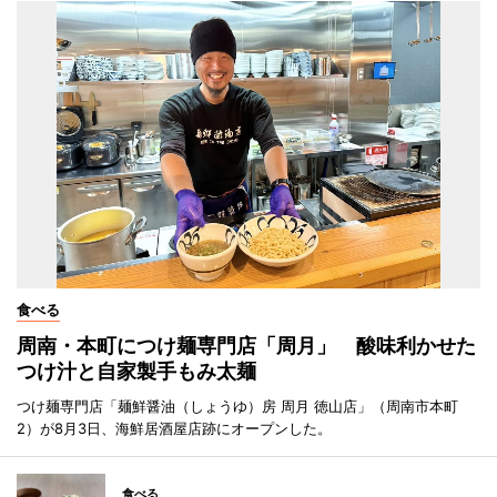
食べる
周南・本町につけ麺専門店「周月」 酸味利かせた
つけ汁と自家製手もみ太麺
つけ麺専門店「麺鮮醤油（しょうゆ）房 周月 徳山店」（周南市本町
2）が8月3日、海鮮居酒屋店跡にオープンした。
食べる