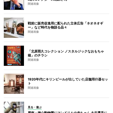
関連画像
戦前に販売促進用に配られた立体広告「ネオネオギ
ー」など時代を物語る品々
関連画像
「北原照久コレクション ノスタルジックなおもちゃ
箱」のチラシ
関連画像
1920年代にキリンビールが出していた店舗用什器セッ
ト
関連画像
見る・遊ぶ
周南・徳山動物園にマンドリルの赤ちゃん 大谷選手に