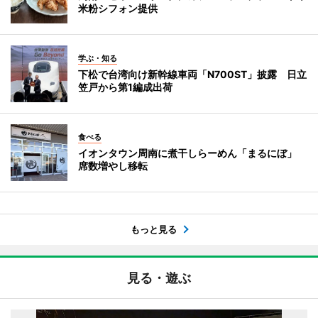
米粉シフォン提供
学ぶ・知る
下松で台湾向け新幹線車両「N700ST」披露 日立
笠戸から第1編成出荷
食べる
イオンタウン周南に煮干しらーめん「まるにぼ」
席数増やし移転
もっと見る
見る・遊ぶ