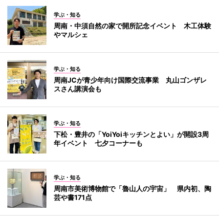
学ぶ・知る
周南・中須自然の家で開所記念イベント 木工体験
やマルシェ
学ぶ・知る
周南JCが青少年向け国際交流事業 丸山ゴンザレ
スさん講演会も
学ぶ・知る
下松・豊井の「YoiYoiキッチンとよい」が開設3周
年イベント 七夕コーナーも
学ぶ・知る
周南市美術博物館で「魯山人の宇宙」 県内初、陶
芸や書171点