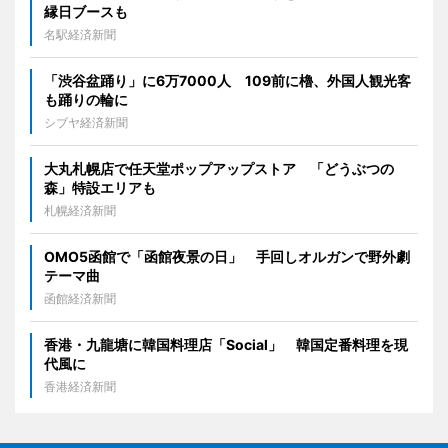
縁日ブースも
名駅経済新聞
「渋谷盆踊り」に6万7000人 109前に櫓、外国人観光客
も踊りの輪に
シブヤ経済新聞
大丸札幌店で任天堂ポップアップストア 「どうぶつの
森」特設エリアも
札幌経済新聞
OMO5函館で「函館夜景の日」 手回しオルガンで野外劇
テーマ曲
函館経済新聞
香港・九龍塘に韓国料理店「Social」 韓国定番料理を現
代風に
香港経済新聞