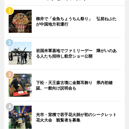
柳井で「金魚ちょうちん祭り」 弘前ねぷた
が中国地方初運行
岩国米軍基地でファミリーデー 障がいのあ
る人たち招待し航空ショー公開
下松・天王森古墳に金製耳飾り 県内初確
認、一般向け説明会も
光市・室積で若手花火師が初のシークレット
花火大会 観覧者を募集