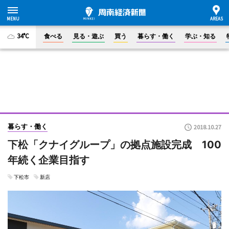
34°C
食べる
見る・遊ぶ
買う
暮らす・働く
学ぶ・知る
暮らす・働く
2018.10.27
下松「クナイグループ」の拠点施設完成 100
年続く企業目指す
下松市
新店