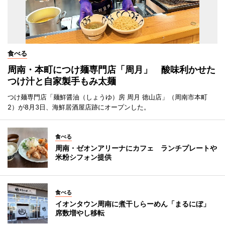
食べる
周南・本町につけ麺専門店「周月」 酸味利かせた
つけ汁と自家製手もみ太麺
つけ麺専門店「麺鮮醤油（しょうゆ）房 周月 徳山店」（周南市本町
2）が8月3日、海鮮居酒屋店跡にオープンした。
食べる
周南・ゼオンアリーナにカフェ ランチプレートや
米粉シフォン提供
食べる
イオンタウン周南に煮干しらーめん「まるにぼ」
席数増やし移転