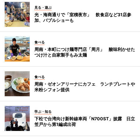
見る・遊ぶ
光・海商通りで「室積夜市」 飲食店など31店参
加、バブルショーも
食べる
周南・本町につけ麺専門店「周月」 酸味利かせた
つけ汁と自家製手もみ太麺
食べる
周南・ゼオンアリーナにカフェ ランチプレートや
米粉シフォン提供
学ぶ・知る
下松で台湾向け新幹線車両「N700ST」披露 日立
笠戸から第1編成出荷