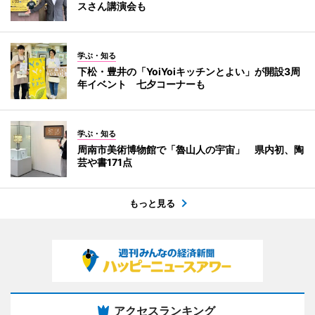
スさん講演会も
学ぶ・知る
下松・豊井の「YoiYoiキッチンとよい」が開設3周
年イベント 七夕コーナーも
学ぶ・知る
周南市美術博物館で「魯山人の宇宙」 県内初、陶
芸や書171点
もっと見る
アクセスランキング