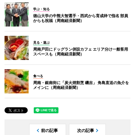
学ぶ・知る
徳山大学の中熊大智選手・西武から育成枠で指名 部員
からも祝福（周南経済新聞）
見る・遊ぶ
周南戸田にドッグラン併設カフェ エリア分け一般客用
スペースも（周南経済新聞）
食べる
周南・銀南街に「炭火焼割烹 磯吉」 角島直送の魚介を
メインに（周南経済新聞）
前の記事
次の記事