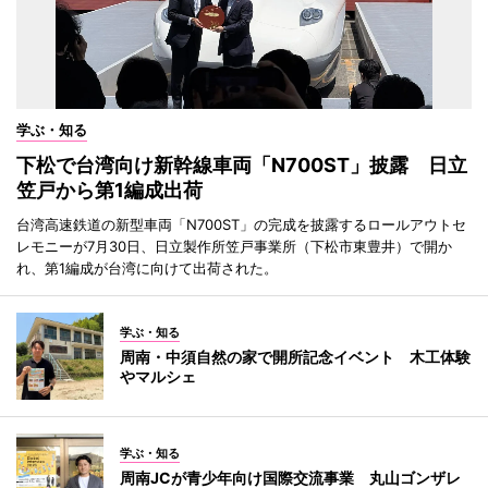
学ぶ・知る
下松で台湾向け新幹線車両「N700ST」披露 日立
笠戸から第1編成出荷
台湾高速鉄道の新型車両「N700ST」の完成を披露するロールアウトセ
レモニーが7月30日、日立製作所笠戸事業所（下松市東豊井）で開か
れ、第1編成が台湾に向けて出荷された。
学ぶ・知る
周南・中須自然の家で開所記念イベント 木工体験
やマルシェ
学ぶ・知る
周南JCが青少年向け国際交流事業 丸山ゴンザレ