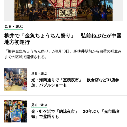
見る・遊ぶ
柳井で「金魚ちょうちん祭り」 弘前ねぷたが中国
地方初運行
「柳井金魚ちょうちん祭り」が8月13日、JR柳井駅前から白壁の町並み
までの区域で開催される。
見る・遊ぶ
光・海商通りで「室積夜市」 飲食店など31店参
加、バブルショーも
見る・遊ぶ
光・虹ケ浜で「納涼夜市」 20年ぶり「光市民音
頭」で盆踊りも