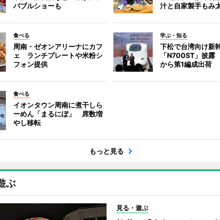
バブルショーも
汁と自家製手もみ
食べる
学ぶ・知る
周南・ゼオンアリーナにカフ
下松で台湾向け新
ェ ランチプレートや米粉シ
「N700ST」披露
フォン提供
から第1編成出荷
食べる
イオンタウン周南に煮干しら
ーめん「まるにぼ」 席数増
やし移転
もっと見る
遊ぶ
見る・遊ぶ