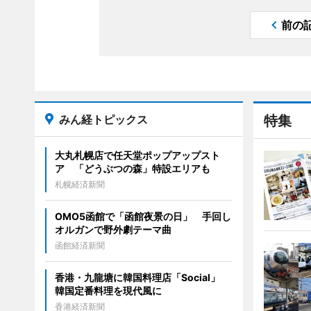
前の
みん経トピックス
特集
大丸札幌店で任天堂ポップアップスト
ア 「どうぶつの森」特設エリアも
札幌経済新聞
OMO5函館で「函館夜景の日」 手回し
オルガンで野外劇テーマ曲
函館経済新聞
香港・九龍塘に韓国料理店「Social」
韓国定番料理を現代風に
香港経済新聞