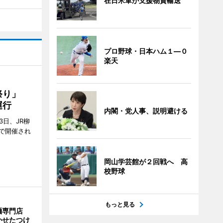
在日米軍が支援物資輸送
プロ野球・日本ハム１―０
楽天
ん祭り」
運行
内閣・党人事、説明避ける
3日、JR柳
で開催され
岡山学芸館が２回戦へ 高
校野球
もっと見る
麺専門店
かせたつけ