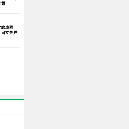
太麺
幹線車両
 日立笠戸