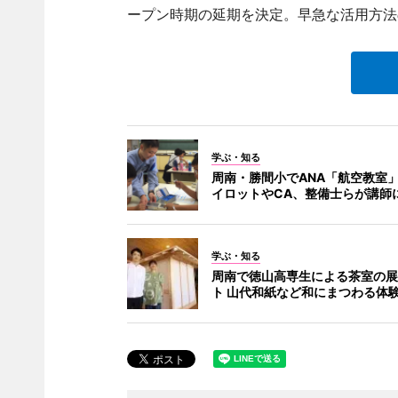
ープン時期の延期を決定。早急な活用方法
学ぶ・知る
周南・勝間小でANA「航空教室」
イロットやCA、整備士らが講師
学ぶ・知る
周南で徳山高専生による茶室の展
ト 山代和紙など和にまつわる体