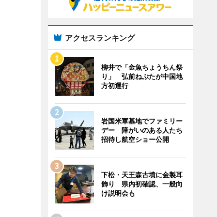
アクセスランキング
柳井で「金魚ちょうちん祭
り」 弘前ねぷたが中国地
方初運行
岩国米軍基地でファミリー
デー 障がいのある人たち
招待し航空ショー公開
下松・天王森古墳に金製耳
飾り 県内初確認、一般向
け説明会も