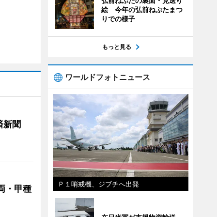
弘前ねぷたの裏面・見送り
絵 今年の弘前ねぷたまつ
りでの様子
もっと見る
ワールドフォトニュース
済新聞
Ｐ１哨戒機、ジブチへ出発
両・甲種