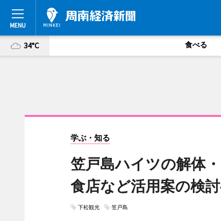
食べる
34°C
学ぶ・知る
笠戸島ハイツの解体・
食店など活用案の検討
下松観光
笠戸島