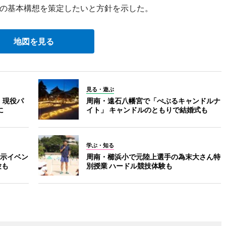
の基本構想を策定したいと方針を示した。
地図を見る
見る・遊ぶ
 現役パ
周南・遠石八幡宮で「ぺぶるキャンドルナ
に
イト」 キャンドルのともりで結婚式も
学ぶ・知る
示イベン
周南・櫛浜小で元陸上選手の為末大さん特
験も
別授業 ハードル競技体験も