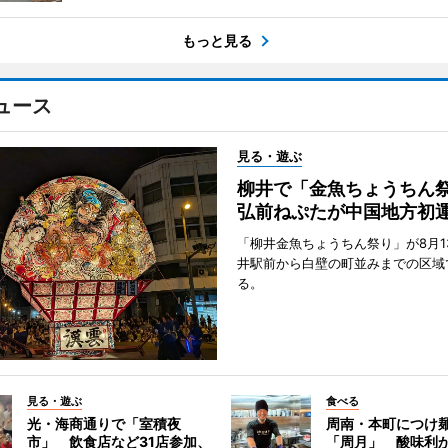
もっと見る
ュース
見る・遊ぶ
柳井で「金魚ちょうち
弘前ねぷたが中国地方初
「柳井金魚ちょうちん祭り」が8月1
井駅前から白壁の町並みまでの区域
る。
見る・遊ぶ
食べる
光・海商通りで「室積夜
周南・本町につけ
市」 飲食店など31店参加、
「周月」 酸味利