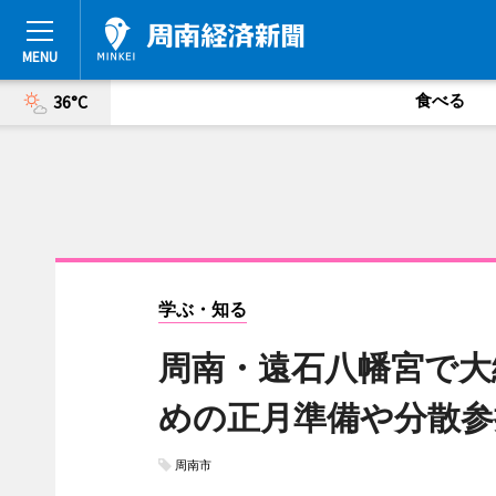
食べる
36°C
学ぶ・知る
周南・遠石八幡宮で大
めの正月準備や分散参
周南市