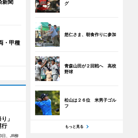
済新聞
グ
悠仁さま、朝食作りに参加
両・甲種
青森山田が２回戦へ 高校
野球
松山は２６位 米男子ゴル
フ
ん祭り」
運行
もっと見る
3日、JR柳