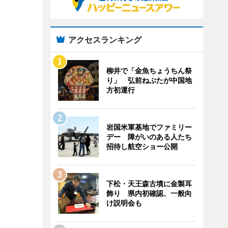
アクセスランキング
柳井で「金魚ちょうちん祭
り」 弘前ねぷたが中国地
方初運行
岩国米軍基地でファミリー
デー 障がいのある人たち
招待し航空ショー公開
下松・天王森古墳に金製耳
飾り 県内初確認、一般向
け説明会も