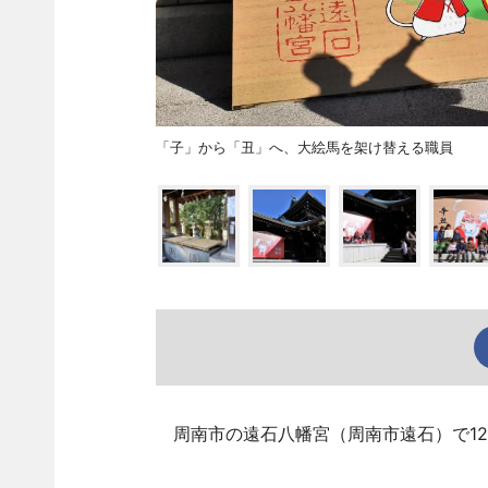
「子」から「丑」へ、大絵馬を架け替える職員
周南市の遠石八幡宮（周南市遠石）で12