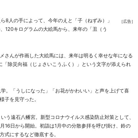
ら8人の手によって、今年のえと「子（ねずみ）」
［広告］
ル、120キログラムの大絵馬から、来年の「丑（う
メさんが作画した大絵馬には、来年は明るく幸せな年になる
に「除災向福（じょさいこうふく）」という文字が添えられ
見学。「うしになった」「お花がかわいい」と声を上げて喜
様子を見守った。
という遠石八幡宮。新型コロナウイルス感染防止対策として、
月16日から開始。初詣は1月中の分散参拝を呼び掛け、鈴の
方式にするなど徹底する。