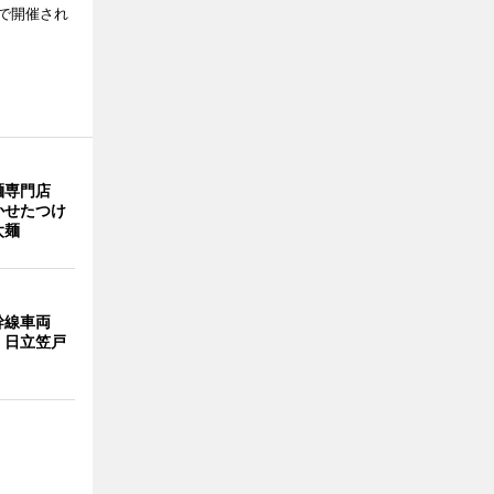
で開催され
麺専門店
かせたつけ
太麺
幹線車両
 日立笠戸