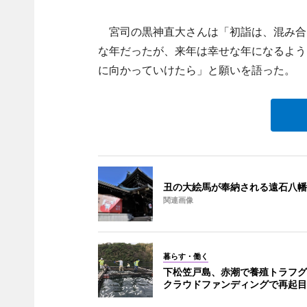
宮司の黒神直大さんは「初詣は、混み合
な年だったが、来年は幸せな年になるよう
に向かっていけたら」と願いを語った。
丑の大絵馬が奉納される遠石八幡
関連画像
暮らす・働く
下松笠戸島、赤潮で養殖トラフグ
クラウドファンディングで再起目