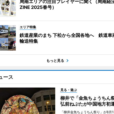
周南エリアの注目プレイヤーに聞く（周南経
ZINE 2025春号）
エリア特集
鉄道産業のまち 下松から全国各地へ 鉄道車
輸送特集
もっと見る
ュース
見る・遊ぶ
柳井で「金魚ちょうち
弘前ねぷたが中国地方初
「柳井金魚ちょうちん祭り」が8月1