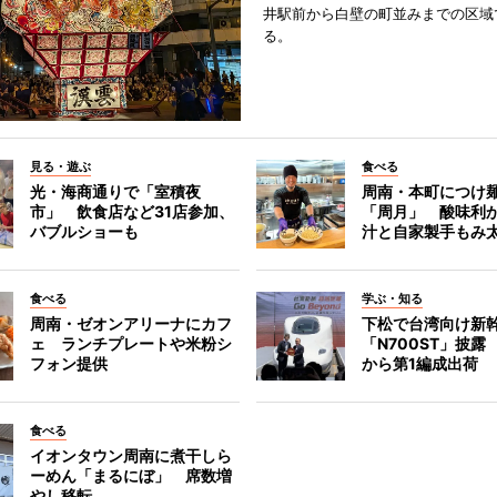
井駅前から白壁の町並みまでの区域
る。
見る・遊ぶ
食べる
光・海商通りで「室積夜
周南・本町につけ
市」 飲食店など31店参加、
「周月」 酸味利
バブルショーも
汁と自家製手もみ
食べる
学ぶ・知る
周南・ゼオンアリーナにカフ
下松で台湾向け新
ェ ランチプレートや米粉シ
「N700ST」披露
フォン提供
から第1編成出荷
食べる
イオンタウン周南に煮干しら
ーめん「まるにぼ」 席数増
やし移転