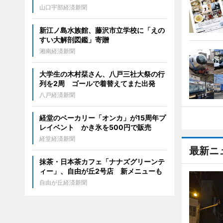
山口宇部経済新聞
新江ノ島水族館、藤沢市立学校に「えの
すい大解剖図鑑」寄贈
湘南経済新聞
大学生の木村栞さん、八戸三社大祭の行
列を2周 ゴールで着替えてまた出発
八戸経済新聞
経堂のベーカリー「オンカ」が15周年プ
レイベント かき氷を500円で販売
経堂経済新聞
最新ニ
抹茶・日本茶カフェ「ナナズグリーンテ
ィー」、自由が丘2号店 新メニューも
自由が丘経済新聞