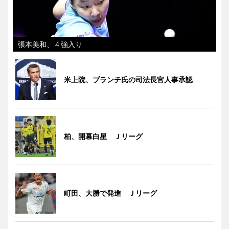
張本美和、４強入り
米上院、ブランチ氏の司法長官人事承認
柏、開幕白星 Ｊリーグ
町田、大勝で発進 Ｊリーグ