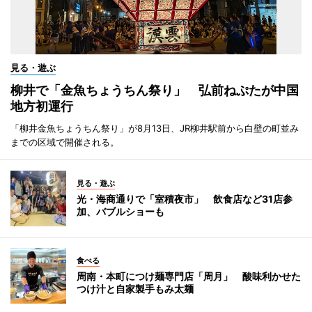
見る・遊ぶ
柳井で「金魚ちょうちん祭り」 弘前ねぷたが中国
地方初運行
「柳井金魚ちょうちん祭り」が8月13日、JR柳井駅前から白壁の町並み
までの区域で開催される。
見る・遊ぶ
光・海商通りで「室積夜市」 飲食店など31店参
加、バブルショーも
食べる
周南・本町につけ麺専門店「周月」 酸味利かせた
つけ汁と自家製手もみ太麺