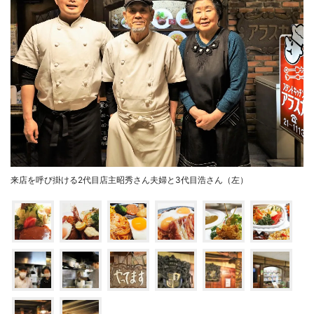
来店を呼び掛ける2代目店主昭秀さん夫婦と3代目浩さん（左）