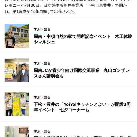
レモニーが7月30日、日立製作所笠戸事業所（下松市東豊井）で開か
れ、第1編成が台湾に向けて出荷された。
学ぶ・知る
周南・中須自然の家で開所記念イベント 木工体験
やマルシェ
学ぶ・知る
周南JCが青少年向け国際交流事業 丸山ゴンザレ
スさん講演会も
学ぶ・知る
下松・豊井の「YoiYoiキッチンとよい」が開設3周
年イベント 七夕コーナーも
学ぶ・知る