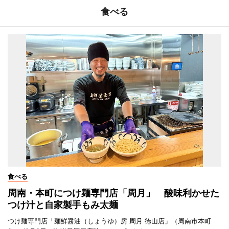
食べる
食べる
周南・本町につけ麺専門店「周月」 酸味利かせた
つけ汁と自家製手もみ太麺
つけ麺専門店「麺鮮醤油（しょうゆ）房 周月 徳山店」（周南市本町