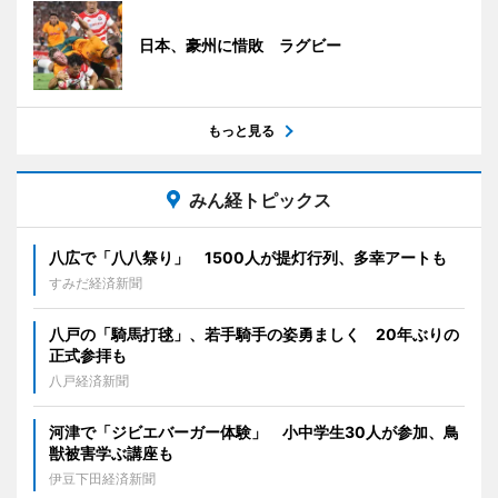
日本、豪州に惜敗 ラグビー
もっと見る
みん経トピックス
八広で「八八祭り」 1500人が提灯行列、多幸アートも
すみだ経済新聞
八戸の「騎馬打毬」、若手騎手の姿勇ましく 20年ぶりの
正式参拝も
八戸経済新聞
河津で「ジビエバーガー体験」 小中学生30人が参加、鳥
獣被害学ぶ講座も
伊豆下田経済新聞