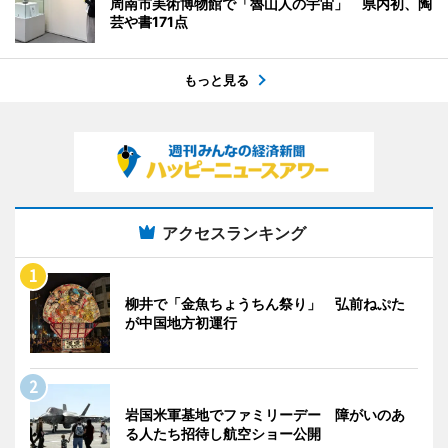
周南市美術博物館で「魯山人の宇宙」 県内初、陶
芸や書171点
もっと見る
アクセスランキング
柳井で「金魚ちょうちん祭り」 弘前ねぷた
が中国地方初運行
岩国米軍基地でファミリーデー 障がいのあ
る人たち招待し航空ショー公開