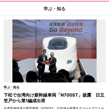
学ぶ・知る
学ぶ・知る
下松で台湾向け新幹線車両「N700ST」披露 日立
笠戸から第1編成出荷
台湾高速鉄道の新型車両「N700ST」の完成を披露するロールアウトセ