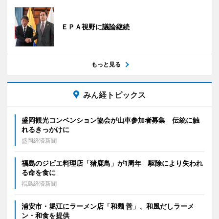
ＥＰＡ視野に議論継続
もっと見る
みん経トピックス
盛岡観光コンベンション協会が山車参加者募集 伝統に触
れるきっかけに
盛岡経済新聞
福島のジビエ料理店「猪鹿鳥」が1周年 駆除により失われ
る命を食に
福島経済新聞
浦安市・堀江にラーメン店「和麺 善」、和風だしラーメ
ン・和食を提供