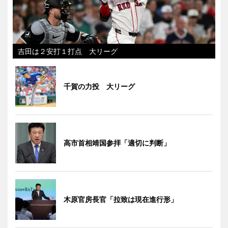
吉田は２安打１打点 大リーグ
千賀の力投 大リーグ
高市首相靖国参拝「適切に判断」
木原官房長官「拉致は現在進行形」