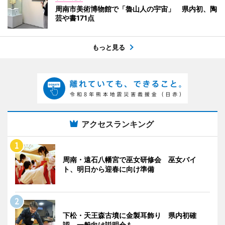
周南市美術博物館で「魯山人の宇宙」 県内初、陶
芸や書171点
もっと見る
アクセスランキング
周南・遠石八幡宮で巫女研修会 巫女バイ
ト、明日から迎春に向け準備
下松・天王森古墳に金製耳飾り 県内初確
認、一般向け説明会も