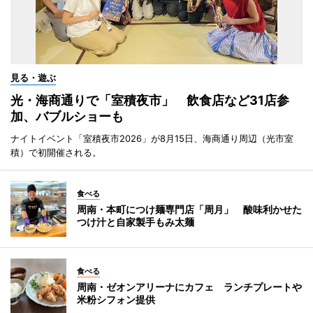
見る・遊ぶ
光・海商通りで「室積夜市」 飲食店など31店参
加、バブルショーも
ナイトイベント「室積夜市2026」が8月15日、海商通り周辺（光市室
積）で初開催される。
食べる
周南・本町につけ麺専門店「周月」 酸味利かせた
つけ汁と自家製手もみ太麺
食べる
周南・ゼオンアリーナにカフェ ランチプレートや
米粉シフォン提供