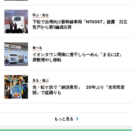
学ぶ・知る
下松で台湾向け新幹線車両「N700ST」披露 日立
笠戸から第1編成出荷
食べる
イオンタウン周南に煮干しらーめん「まるにぼ」
席数増やし移転
見る・遊ぶ
光・虹ケ浜で「納涼夜市」 20年ぶり「光市民音
頭」で盆踊りも
もっと見る