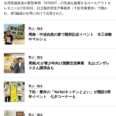
台湾高速鉄道の新型車両「N700ST」の完成を披露するロールアウトセ
レモニーが7月30日、日立製作所笠戸事業所（下松市東豊井）で開か
れ、第1編成が台湾に向けて出荷された。
学ぶ・知る
周南・中須自然の家で開所記念イベント 木工体験
やマルシェ
学ぶ・知る
周南JCが青少年向け国際交流事業 丸山ゴンザレ
スさん講演会も
学ぶ・知る
下松・豊井の「YoiYoiキッチンとよい」が開設3周
年イベント 七夕コーナーも
学ぶ・知る