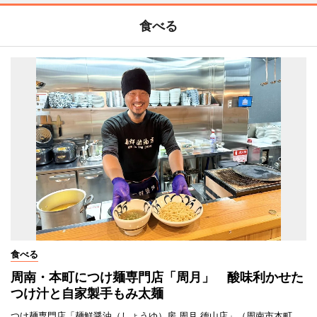
食べる
食べる
周南・本町につけ麺専門店「周月」 酸味利かせた
つけ汁と自家製手もみ太麺
つけ麺専門店「麺鮮醤油（しょうゆ）房 周月 徳山店」（周南市本町