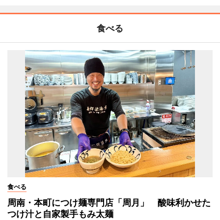
食べる
食べる
周南・本町につけ麺専門店「周月」 酸味利かせた
つけ汁と自家製手もみ太麺