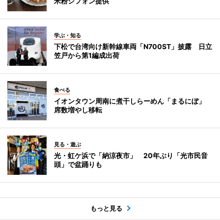
米粉シフォン提供
学ぶ・知る
下松で台湾向け新幹線車両「N700ST」披露 日立
笠戸から第1編成出荷
食べる
イオンタウン周南に煮干しらーめん「まるにぼ」
席数増やし移転
見る・遊ぶ
光・虹ケ浜で「納涼夜市」 20年ぶり「光市民音
頭」で盆踊りも
もっと見る