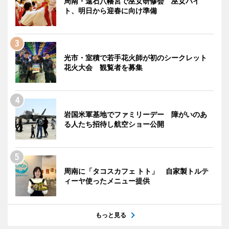
周南・遠石八幡宮で巫女研修会 巫女バイ
ト、明日から迎春に向け準備
光市・室積で若手花火師が初のシークレット
花火大会 観覧者を募集
岩国米軍基地でファミリーデー 障がいのあ
る人たち招待し航空ショー公開
周南に「タコスカフェ トト」 自家製トルテ
ィーヤ使ったメニュー提供
もっと見る