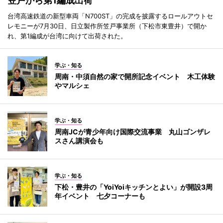
笠戸から第1編成出荷
台湾高速鉄道の新型車両「N700ST」の完成を披露するロールアウトセ
レモニーが7月30日、日立製作所笠戸事業所（下松市東豊井）で開か
れ、第1編成が台湾に向けて出荷された。
学ぶ・知る
周南・中須自然の家で開所記念イベント 木工体験
やマルシェ
学ぶ・知る
周南JCが青少年向け国際交流事業 丸山ゴンザレ
スさん講演会も
学ぶ・知る
下松・豊井の「YoiYoiキッチンとよい」が開設3周
年イベント 七夕コーナーも