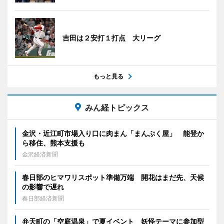
吉田は２安打１打点 大リーグ
もっと見る
みん経トピックス
金沢・近江町市場入り口に肉まん「まんぷく屋」 能登か
ら移住、熊本支援も
金沢経済新聞
春日部のヒマワリスポット準備万端 開花はまだ先、天候
の影響で遅れ
春日部経済新聞
弁天町の「空庭温泉」で夏イベント 妖怪テーマに参加型