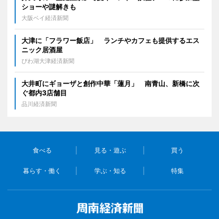
ショーや謎解きも
大阪ベイ経済新聞
大津に「フラワー飯店」 ランチやカフェも提供するエス
ニック居酒屋
びわ湖大津経済新聞
大井町にギョーザと創作中華「蓮月」 南青山、新橋に次
ぐ都内3店舗目
品川経済新聞
食べる
見る・遊ぶ
買う
暮らす・働く
学ぶ・知る
特集