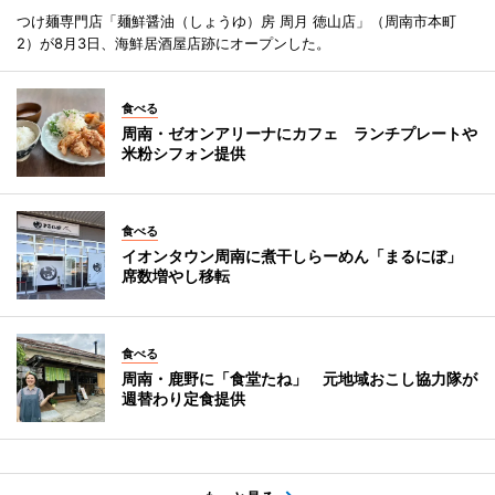
つけ麺専門店「麺鮮醤油（しょうゆ）房 周月 徳山店」（周南市本町
2）が8月3日、海鮮居酒屋店跡にオープンした。
食べる
周南・ゼオンアリーナにカフェ ランチプレートや
米粉シフォン提供
食べる
イオンタウン周南に煮干しらーめん「まるにぼ」
席数増やし移転
食べる
周南・鹿野に「食堂たね」 元地域おこし協力隊が
週替わり定食提供