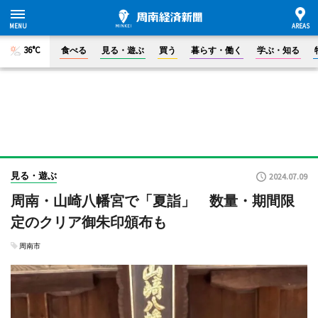
36°C
食べる
見る・遊ぶ
買う
暮らす・働く
学ぶ・知る
見る・遊ぶ
2024.07.09
周南・山崎八幡宮で「夏詣」 数量・期間限
定のクリア御朱印頒布も
周南市