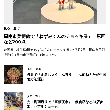
見る・遊ぶ
周南市美博館で「ねずみくんのチョッキ展」 原画
など200点
企画展「誕生50周年 ねずみくんのチョッキ展」が8月7日、周南市美術
博物館（周南市花畠町）で始まった。
見る・遊ぶ
柳井で「金魚ちょうちん祭り」 弘前ねぷたが中国
地方初運行
見る・遊ぶ
光・海商通りで「室積夜市」 飲食店など31店参
加、バブルショーも