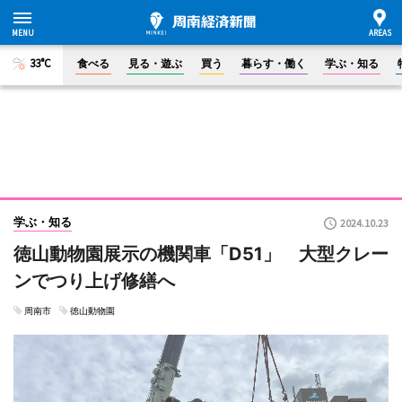
33°C
食べる
見る・遊ぶ
買う
暮らす・働く
学ぶ・知る
学ぶ・知る
2024.10.23
徳山動物園展示の機関車「D51」 大型クレー
ンでつり上げ修繕へ
周南市
徳山動物園