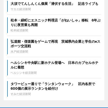
大須でてんしんくん個展「潜伏する生活」 記念ライブも
サカエ経済新聞
松本・緑町にエスニック料理店「がねいしゃ」移転 6年ぶ
りに夜営業も再開
松本経済新聞
弘道館・偕楽園をゲームで再現 茨城県内企業と学生のeス
ポーツ交流戦
水戸経済新聞
ヘルシンキ中央駅に新ホテル登場へ 日本のカプセルホテ
ルに着想
ヘルシンキ経済新聞
タワービュー通りで「ランタンウォーク」 区内各所で
600個の展示ランタンを絵付け
すみだ経済新聞