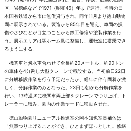
区、岩徳線などで1971（昭和46）年まで運行。当時の日
本国有鉄道から市に無償貸与され、同年11月より徳山動物
園に展示されている。製造から85年目を迎え、車両の損
傷やさびなどが目立つことから鉄工修繕や塗装作業を行
う。展示エリアは駅ホーム風に整備し、運転室に搭乗でき
るようにする。
機関車と炭水車合わせて全長約20メートル、約90トン
の車体を4分割し大型クレーンで移設する。当初前日22日
に分解移設作業を行う予定だったが、経年に伴う固着が激
しく、分解作業のみとなった。23日も朝から分解作業を
行い、13時過ぎに機関車両上部をクレーンでつり上げ、ト
レーラーに積み、園内の作業ヤードに移動させた。
徳山動物園リニューアル推進室の岡本知也室長補佐は
「無事つり上げることができ、ひとまずほっとした。修繕