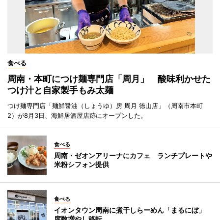
食べる
周南・本町につけ麺専門店「周月」 酸味利かせた
つけ汁と自家製手もみ太麺
つけ麺専門店「麺鮮醤油（しょうゆ）房 周月 徳山店」（周南市本町
2）が8月3日、海鮮居酒屋店跡にオープンした。
食べる
周南・ゼオンアリーナにカフェ ランチプレートや
米粉シフォン提供
食べる
イオンタウン周南に煮干しらーめん「まるにぼ」
席数増やし移転