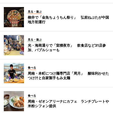
見る・遊ぶ
柳井で「金魚ちょうちん祭り」 弘前ねぷたが中国
地方初運行
見る・遊ぶ
光・海商通りで「室積夜市」 飲食店など31店参
加、バブルショーも
食べる
周南・本町につけ麺専門店「周月」 酸味利かせた
つけ汁と自家製手もみ太麺
食べる
周南・ゼオンアリーナにカフェ ランチプレートや
米粉シフォン提供