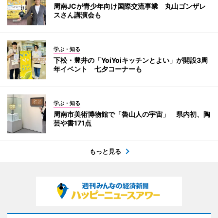
周南JCが青少年向け国際交流事業 丸山ゴンザレ
スさん講演会も
学ぶ・知る
下松・豊井の「YoiYoiキッチンとよい」が開設3周
年イベント 七夕コーナーも
学ぶ・知る
周南市美術博物館で「魯山人の宇宙」 県内初、陶
芸や書171点
もっと見る