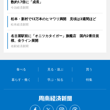
数約1.7倍に「成長」
今治経済新聞
松本・新村で13万本のヒマワリ満開 見頃は3週間ほど
松本経済新聞
名古屋駅前に「オニツカタイガー」旗艦店 国内2番目規
模、全ライン展開
名駅経済新聞
食べる
見る・遊ぶ
買う
暮らす・働く
学ぶ・知る
特集