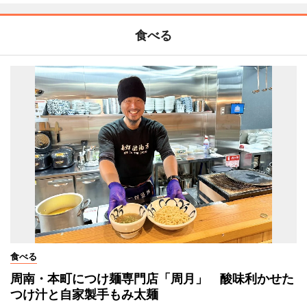
食べる
食べる
周南・本町につけ麺専門店「周月」 酸味利かせた
つけ汁と自家製手もみ太麺