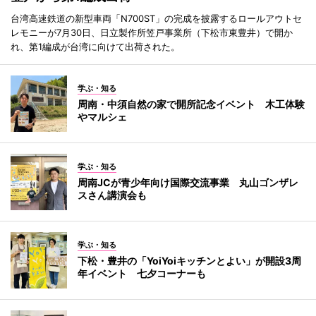
台湾高速鉄道の新型車両「N700ST」の完成を披露するロールアウトセ
レモニーが7月30日、日立製作所笠戸事業所（下松市東豊井）で開か
れ、第1編成が台湾に向けて出荷された。
学ぶ・知る
周南・中須自然の家で開所記念イベント 木工体験
やマルシェ
学ぶ・知る
周南JCが青少年向け国際交流事業 丸山ゴンザレ
スさん講演会も
学ぶ・知る
下松・豊井の「YoiYoiキッチンとよい」が開設3周
年イベント 七夕コーナーも