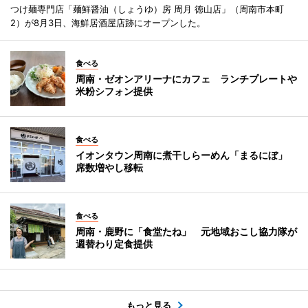
つけ麺専門店「麺鮮醤油（しょうゆ）房 周月 徳山店」（周南市本町
2）が8月3日、海鮮居酒屋店跡にオープンした。
食べる
周南・ゼオンアリーナにカフェ ランチプレートや
米粉シフォン提供
食べる
イオンタウン周南に煮干しらーめん「まるにぼ」
席数増やし移転
食べる
周南・鹿野に「食堂たね」 元地域おこし協力隊が
週替わり定食提供
もっと見る