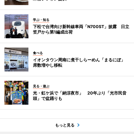
学ぶ・知る
下松で台湾向け新幹線車両「N700ST」披露 日立
笠戸から第1編成出荷
食べる
イオンタウン周南に煮干しらーめん「まるにぼ」
席数増やし移転
見る・遊ぶ
光・虹ケ浜で「納涼夜市」 20年ぶり「光市民音
頭」で盆踊りも
もっと見る