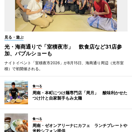
見る・遊ぶ
光・海商通りで「室積夜市」 飲食店など31店参
加、バブルショーも
ナイトイベント「室積夜市2026」が8月15日、海商通り周辺（光市室
積）で初開催される。
食べる
周南・本町につけ麺専門店「周月」 酸味利かせた
つけ汁と自家製手もみ太麺
食べる
周南・ゼオンアリーナにカフェ ランチプレートや
米粉シフォン提供