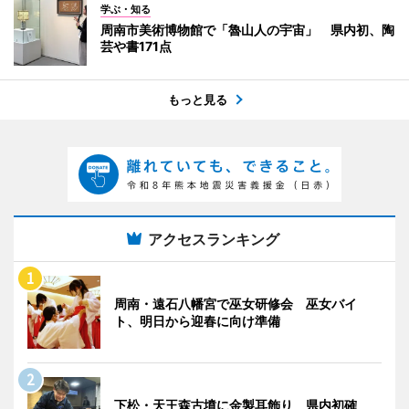
学ぶ・知る
周南市美術博物館で「魯山人の宇宙」 県内初、陶
芸や書171点
もっと見る
アクセスランキング
周南・遠石八幡宮で巫女研修会 巫女バイ
ト、明日から迎春に向け準備
下松・天王森古墳に金製耳飾り 県内初確