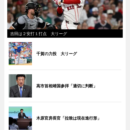
吉田は２安打１打点 大リーグ
千賀の力投 大リーグ
高市首相靖国参拝「適切に判断」
木原官房長官「拉致は現在進行形」