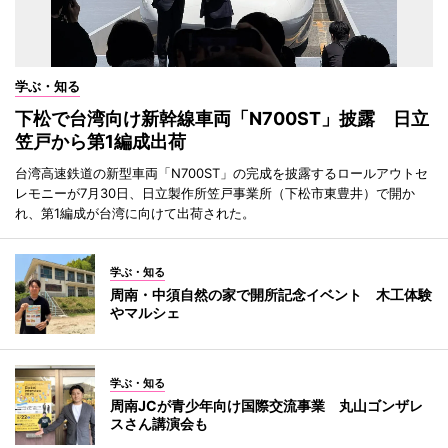
学ぶ・知る
下松で台湾向け新幹線車両「N700ST」披露 日立
笠戸から第1編成出荷
台湾高速鉄道の新型車両「N700ST」の完成を披露するロールアウトセ
レモニーが7月30日、日立製作所笠戸事業所（下松市東豊井）で開か
れ、第1編成が台湾に向けて出荷された。
学ぶ・知る
周南・中須自然の家で開所記念イベント 木工体験
やマルシェ
学ぶ・知る
周南JCが青少年向け国際交流事業 丸山ゴンザレ
スさん講演会も