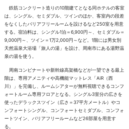
鉄筋コンクリート造りの10階建てとなる同ホテルの客室
は、シングル、セミダブル、ツインのほか、客室内の段差
をなくしたバリアフリールームを設けるなど250室を用意
する。宿泊料は、シングル1泊＝6,900円～、セミダブル＝
9,000円～、ツイン＝1万2,000円～など。1階には男女別
天然温泉大浴場「旅人の湯」を設け、周南市にある湯野温
泉の湯を使う。
周南コンビナートや新幹線高架橋などが一望できる最上
階は、専用アメニティや高機能マットレス「AiR（西
川）」を完備し、ルームシアターが無料視聴できるコンフ
ォートルーム専用フロアとなる。シングル3室分の広さを
使ったデラックスツイン（広さ＝37平方メートル）やコ
ンフォートシングル、コンフォートセミダブル、コンフォ
ートツイン、バリアフリールームなど26部屋を用意す
る。