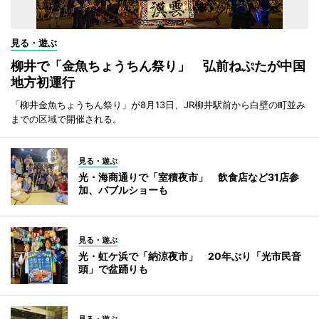
見る・遊ぶ
柳井で「金魚ちょうちん祭り」 弘前ねぷたが中国
地方初運行
「柳井金魚ちょうちん祭り」が8月13日、JR柳井駅前から白壁の町並み
までの区域で開催される。
見る・遊ぶ
光・海商通りで「室積夜市」 飲食店など31店参
加、バブルショーも
見る・遊ぶ
光・虹ケ浜で「納涼夜市」 20年ぶり「光市民音
頭」で盆踊りも
見る・遊ぶ