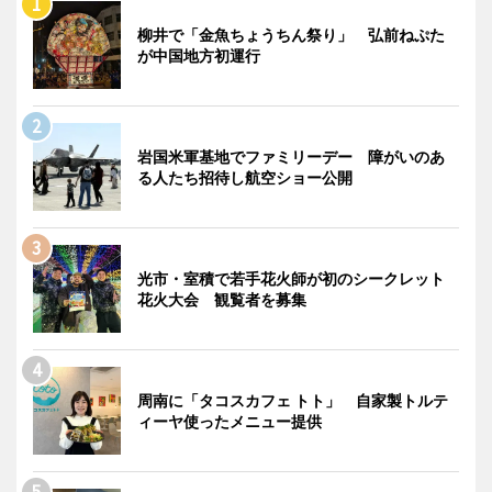
柳井で「金魚ちょうちん祭り」 弘前ねぷた
が中国地方初運行
岩国米軍基地でファミリーデー 障がいのあ
る人たち招待し航空ショー公開
光市・室積で若手花火師が初のシークレット
花火大会 観覧者を募集
周南に「タコスカフェ トト」 自家製トルテ
ィーヤ使ったメニュー提供