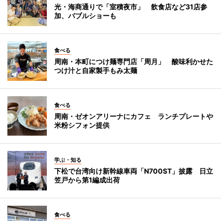
光・海商通りで「室積夜市」 飲食店など31店参
加、バブルショーも
食べる
周南・本町につけ麺専門店「周月」 酸味利かせた
つけ汁と自家製手もみ太麺
食べる
周南・ゼオンアリーナにカフェ ランチプレートや
米粉シフォン提供
学ぶ・知る
下松で台湾向け新幹線車両「N700ST」披露 日立
笠戸から第1編成出荷
食べる