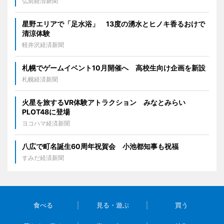
弘前経済新聞
星野エリアで「足水浴」 13度の湧水とヒノキ香るおけで
清涼体験
軽井沢経済新聞
札幌でゲームイベント10月開催へ 高校生向け企画を新設
札幌経済新聞
火星を旅するVR体験アトラクション みなとみらい
PLOT48に登場
ヨコハマ経済新聞
八広で町名誕生60周年祝賀会 小池都知事も祝福
すみだ経済新聞
食べる
見る・遊ぶ
買う