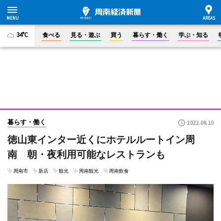
34°C
食べる
見る・遊ぶ
買う
暮らす・働く
学ぶ・知る
暮らす・働く
2022.08.10
徳山東インター近くにホテルルートイン周
南 朝・夜利用可能なレストランも
周南市
新店
観光
周南観光
周南飲食