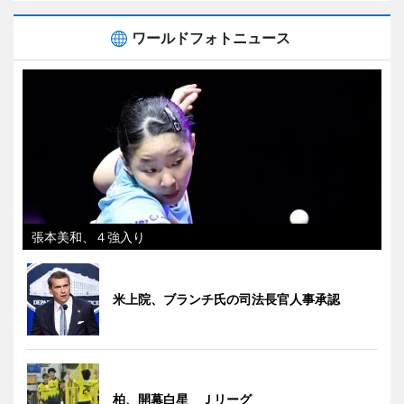
ワールドフォトニュース
張本美和、４強入り
米上院、ブランチ氏の司法長官人事承認
柏、開幕白星 Ｊリーグ