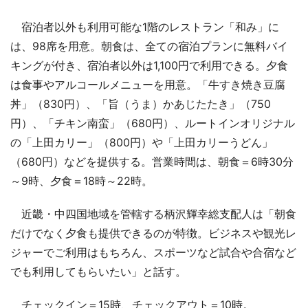
宿泊者以外も利用可能な1階のレストラン「和み」に
は、98席を用意。朝食は、全ての宿泊プランに無料バイ
キングが付き、宿泊者以外は1,100円で利用できる。夕食
は食事やアルコールメニューを用意。「牛すき焼き豆腐
丼」（830円）、「旨（うま）かあじたたき」（750
円）、「チキン南蛮」（680円）、ルートインオリジナル
の「上田カリー」（800円）や「上田カリーうどん」
（680円）などを提供する。営業時間は、朝食＝6時30分
～9時、夕食＝18時～22時。
近畿・中四国地域を管轄する柄沢輝幸総支配人は「朝食
だけでなく夕食も提供できるのが特徴。ビジネスや観光レ
ジャーでご利用はもちろん、スポーツなど試合や合宿など
でも利用してもらいたい」と話す。
チェックイン＝15時、チェックアウト＝10時。