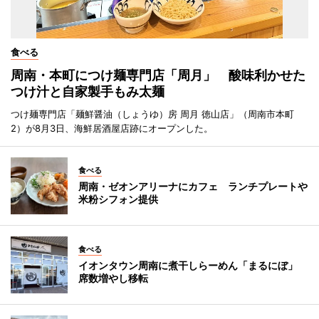
食べる
周南・本町につけ麺専門店「周月」 酸味利かせた
つけ汁と自家製手もみ太麺
つけ麺専門店「麺鮮醤油（しょうゆ）房 周月 徳山店」（周南市本町
2）が8月3日、海鮮居酒屋店跡にオープンした。
食べる
周南・ゼオンアリーナにカフェ ランチプレートや
米粉シフォン提供
食べる
イオンタウン周南に煮干しらーめん「まるにぼ」
席数増やし移転