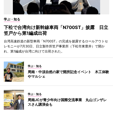
学ぶ・知る
下松で台湾向け新幹線車両「N700ST」披露 日立
笠戸から第1編成出荷
台湾高速鉄道の新型車両「N700ST」の完成を披露するロールアウトセ
レモニーが7月30日、日立製作所笠戸事業所（下松市東豊井）で開か
れ、第1編成が台湾に向けて出荷された。
学ぶ・知る
周南・中須自然の家で開所記念イベント 木工体験
やマルシェ
学ぶ・知る
周南JCが青少年向け国際交流事業 丸山ゴンザレ
スさん講演会も