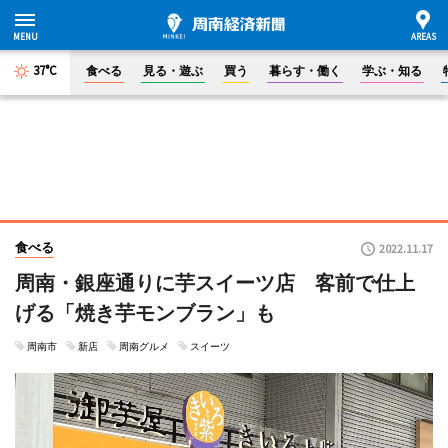
37°C
食べる
見る・遊ぶ
買う
暮らす・働く
学ぶ・知る
食べる
2022.11.17
周南・銀座通りに芋スイーツ店 客前で仕上
げる「焼き芋モンブラン」も
周南市
新店
周南グルメ
スイーツ