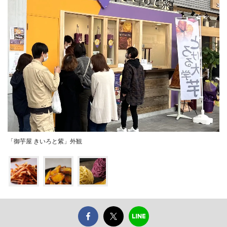
「御芋屋 きいろと紫」外観