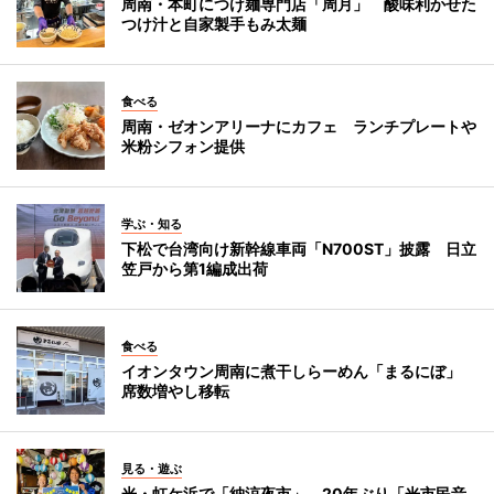
周南・本町につけ麺専門店「周月」 酸味利かせた
つけ汁と自家製手もみ太麺
食べる
周南・ゼオンアリーナにカフェ ランチプレートや
米粉シフォン提供
学ぶ・知る
下松で台湾向け新幹線車両「N700ST」披露 日立
笠戸から第1編成出荷
食べる
イオンタウン周南に煮干しらーめん「まるにぼ」
席数増やし移転
見る・遊ぶ
光・虹ケ浜で「納涼夜市」 20年ぶり「光市民音