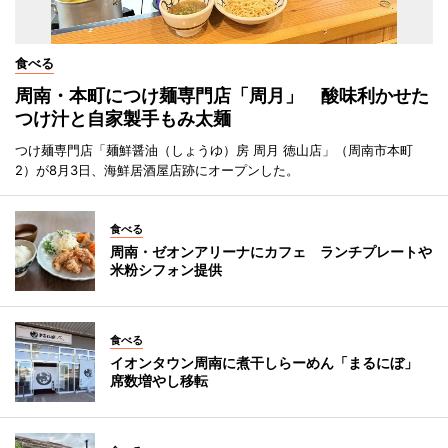
食べる
周南・本町につけ麺専門店「周月」 酸味利かせた
つけ汁と自家製手もみ太麺
つけ麺専門店「麺鮮醤油（しょうゆ）房 周月 徳山店」（周南市本町
2）が8月3日、海鮮居酒屋店跡にオープンした。
食べる
周南・ゼオンアリーナにカフェ ランチプレートや
米粉シフォン提供
食べる
イオンタウン周南に煮干しらーめん「まるにぼ」
席数増やし移転