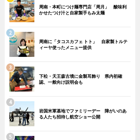
周南・本町につけ麺専門店「周月」 酸味利
かせたつけ汁と自家製手もみ太麺
周南に「タコスカフェ トト」 自家製トルテ
ィーヤ使ったメニュー提供
下松・天王森古墳に金製耳飾り 県内初確
認、一般向け説明会も
岩国米軍基地でファミリーデー 障がいのあ
る人たち招待し航空ショー公開