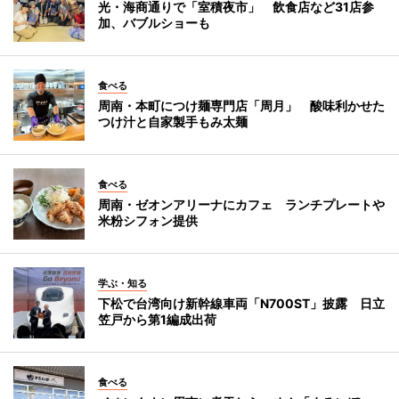
光・海商通りで「室積夜市」 飲食店など31店参
加、バブルショーも
食べる
周南・本町につけ麺専門店「周月」 酸味利かせた
つけ汁と自家製手もみ太麺
食べる
周南・ゼオンアリーナにカフェ ランチプレートや
米粉シフォン提供
学ぶ・知る
下松で台湾向け新幹線車両「N700ST」披露 日立
笠戸から第1編成出荷
食べる