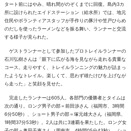
タート前にはやみ、晴れ間がのぞくまでに回復。島内3カ
所に設けられたエイドステーション（給水所）では、地元
住民やボランティアスタッフが手作りの豚汁や笠戸ひらめ
のだしを使ったラーメンなどを振る舞い、ランナーと交流
する様子が見られた。
ゲストランナーとして参加したプロトレイルランナーの
石川弘樹さんは「眼下に広がる海を見ながら走れる貴重な
コース。走りやすく、トレイルランニングの魅力が詰まっ
たようなトレイル。楽しくて、思わず雄たけびを上げなが
ら走った」と笑顔を見せた。
完走したランナーは605人。各部門の優勝者とタイムは
次の通り。ロング男子の部＝前田渉さん（福岡市、3時間
6分50秒）、ショート男子の部＝塚元雄大さん（福岡県、
1時間37分53秒）。2人は共に3連覇を果たした。ロング女
子の部＝奥田千恵さん（周南市、4時間05分43秒）、ショ