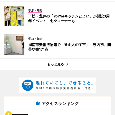
学ぶ・知る
下松・豊井の「YoiYoiキッチンとよい」が開設3周
年イベント 七夕コーナーも
学ぶ・知る
周南市美術博物館で「魯山人の宇宙」 県内初、陶
芸や書171点
もっと見る
アクセスランキング