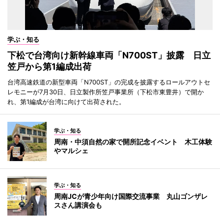
学ぶ・知る
下松で台湾向け新幹線車両「N700ST」披露 日立
笠戸から第1編成出荷
台湾高速鉄道の新型車両「N700ST」の完成を披露するロールアウトセ
レモニーが7月30日、日立製作所笠戸事業所（下松市東豊井）で開か
れ、第1編成が台湾に向けて出荷された。
学ぶ・知る
周南・中須自然の家で開所記念イベント 木工体験
やマルシェ
学ぶ・知る
周南JCが青少年向け国際交流事業 丸山ゴンザレ
スさん講演会も