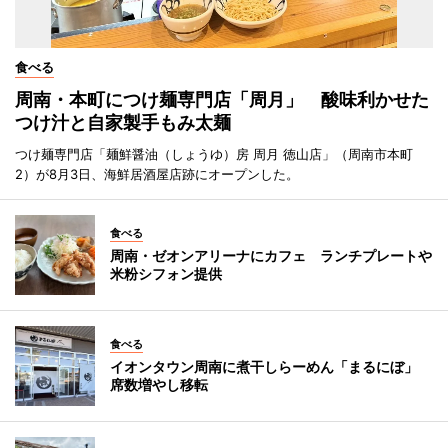
食べる
周南・本町につけ麺専門店「周月」 酸味利かせた
つけ汁と自家製手もみ太麺
つけ麺専門店「麺鮮醤油（しょうゆ）房 周月 徳山店」（周南市本町
2）が8月3日、海鮮居酒屋店跡にオープンした。
食べる
周南・ゼオンアリーナにカフェ ランチプレートや
米粉シフォン提供
食べる
イオンタウン周南に煮干しらーめん「まるにぼ」
席数増やし移転