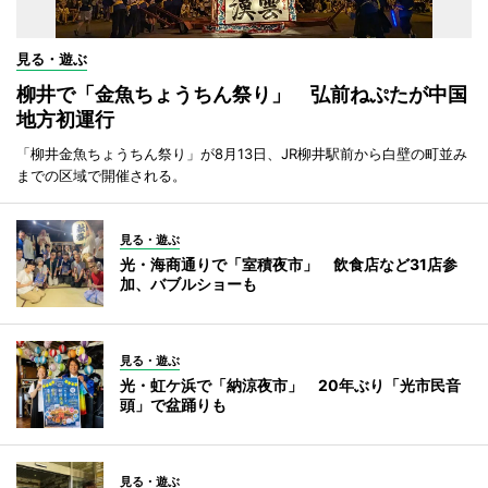
見る・遊ぶ
柳井で「金魚ちょうちん祭り」 弘前ねぷたが中国
地方初運行
「柳井金魚ちょうちん祭り」が8月13日、JR柳井駅前から白壁の町並み
までの区域で開催される。
見る・遊ぶ
光・海商通りで「室積夜市」 飲食店など31店参
加、バブルショーも
見る・遊ぶ
光・虹ケ浜で「納涼夜市」 20年ぶり「光市民音
頭」で盆踊りも
見る・遊ぶ