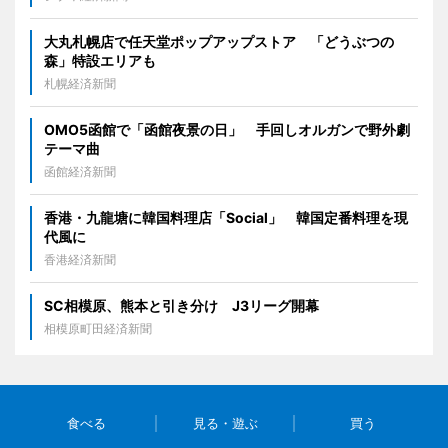
大丸札幌店で任天堂ポップアップストア 「どうぶつの
森」特設エリアも
札幌経済新聞
OMO5函館で「函館夜景の日」 手回しオルガンで野外劇
テーマ曲
函館経済新聞
香港・九龍塘に韓国料理店「Social」 韓国定番料理を現
代風に
香港経済新聞
SC相模原、熊本と引き分け J3リーグ開幕
相模原町田経済新聞
食べる
見る・遊ぶ
買う