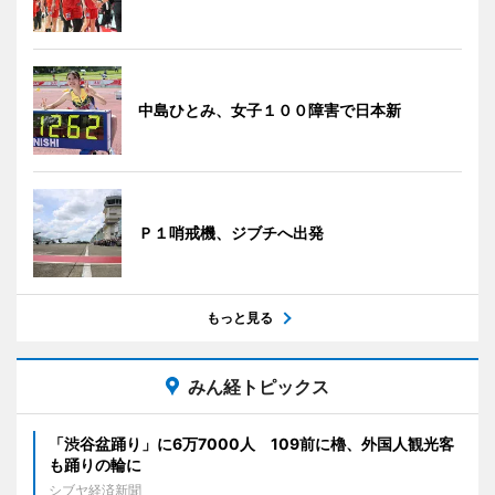
中島ひとみ、女子１００障害で日本新
Ｐ１哨戒機、ジブチへ出発
もっと見る
みん経トピックス
「渋谷盆踊り」に6万7000人 109前に櫓、外国人観光客
も踊りの輪に
シブヤ経済新聞