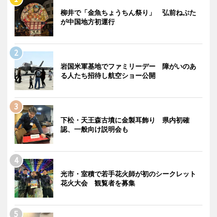
柳井で「金魚ちょうちん祭り」 弘前ねぷた
が中国地方初運行
岩国米軍基地でファミリーデー 障がいのあ
る人たち招待し航空ショー公開
下松・天王森古墳に金製耳飾り 県内初確
認、一般向け説明会も
光市・室積で若手花火師が初のシークレット
花火大会 観覧者を募集