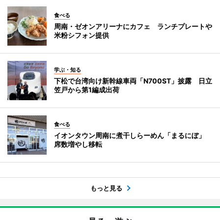
食べる
周南・ゼオンアリーナにカフェ ランチプレートや
米粉シフォン提供
学ぶ・知る
下松で台湾向け新幹線車両「N700ST」披露 日立
笠戸から第1編成出荷
食べる
イオンタウン周南に煮干しらーめん「まるにぼ」
席数増やし移転
もっと見る