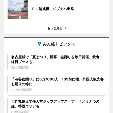
Ｐ１哨戒機、ジブチへ出発
もっと見る
みん経トピックス
名古屋城で「夏まつり」開幕 盆踊りを毎日開催、飲食・
縁日ブースも
名駅経済新聞
「渋谷盆踊り」に6万7000人 109前に櫓、外国人観光客
も踊りの輪に
シブヤ経済新聞
大丸札幌店で任天堂ポップアップストア 「どうぶつの
森」特設エリアも
札幌経済新聞