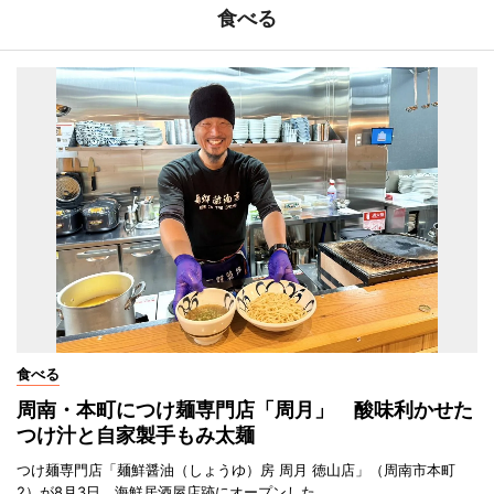
食べる
食べる
周南・本町につけ麺専門店「周月」 酸味利かせた
つけ汁と自家製手もみ太麺
つけ麺専門店「麺鮮醤油（しょうゆ）房 周月 徳山店」（周南市本町
2）が8月3日、海鮮居酒屋店跡にオープンした。