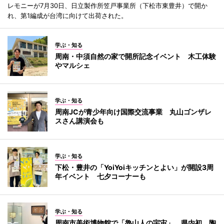
レモニーが7月30日、日立製作所笠戸事業所（下松市東豊井）で開か
れ、第1編成が台湾に向けて出荷された。
学ぶ・知る
周南・中須自然の家で開所記念イベント 木工体験
やマルシェ
学ぶ・知る
周南JCが青少年向け国際交流事業 丸山ゴンザレ
スさん講演会も
学ぶ・知る
下松・豊井の「YoiYoiキッチンとよい」が開設3周
年イベント 七夕コーナーも
学ぶ・知る
周南市美術博物館で「魯山人の宇宙」 県内初、陶