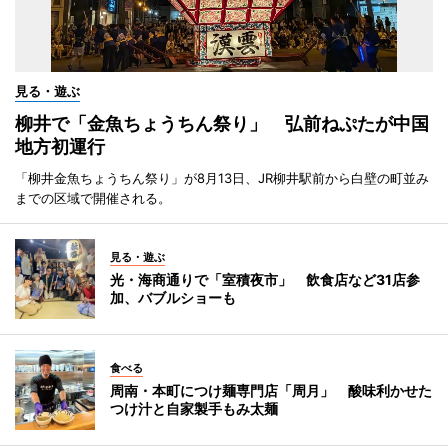
見る・遊ぶ
柳井で「金魚ちょうちん祭り」 弘前ねぷたが中国
地方初運行
「柳井金魚ちょうちん祭り」が8月13日、JR柳井駅前から白壁の町並み
までの区域で開催される。
見る・遊ぶ
光・海商通りで「室積夜市」 飲食店など31店参
加、バブルショーも
食べる
周南・本町につけ麺専門店「周月」 酸味利かせた
つけ汁と自家製手もみ太麺