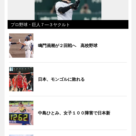
プロ野球・巨人７―３ヤクルト
鳴門渦潮が２回戦へ 高校野球
日本、モンゴルに敗れる
中島ひとみ、女子１００障害で日本新