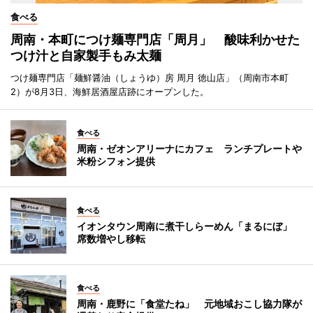
食べる
周南・本町につけ麺専門店「周月」 酸味利かせた
つけ汁と自家製手もみ太麺
つけ麺専門店「麺鮮醤油（しょうゆ）房 周月 徳山店」（周南市本町
2）が8月3日、海鮮居酒屋店跡にオープンした。
食べる
周南・ゼオンアリーナにカフェ ランチプレートや
米粉シフォン提供
食べる
イオンタウン周南に煮干しらーめん「まるにぼ」
席数増やし移転
食べる
周南・鹿野に「食堂たね」 元地域おこし協力隊が