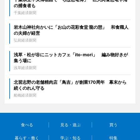
の捕食者も
千葉経済新聞
岩木山神社向かいに「お山の花彩食堂 龍の憩」 和食職人
の夫婦が経営
弘前経済新聞
浅草・松が谷にニットカフェ「ito-mori」 編み物好きが
集う場に
浅草経済新聞
北習志野の老舗精肉店「鳥吉」が創業170周年 幕末から
続くのれん守る
船橋経済新聞
食べる
見る・遊ぶ
買う
暮らす・働く
学ぶ・知る
特集