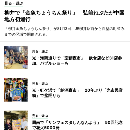
見る・遊ぶ
柳井で「金魚ちょうちん祭り」 弘前ねぷたが中国
地方初運行
「柳井金魚ちょうちん祭り」が8月13日、JR柳井駅前から白壁の町並み
までの区域で開催される。
見る・遊ぶ
光・海商通りで「室積夜市」 飲食店など31店参
加、バブルショーも
見る・遊ぶ
光・虹ケ浜で「納涼夜市」 20年ぶり「光市民音
頭」で盆踊りも
見る・遊ぶ
周南で「サンフェスタしんなんよう」 50回記念
で花火5000発