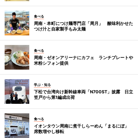
食べる
周南・本町につけ麺専門店「周月」 酸味利かせた
つけ汁と自家製手もみ太麺
食べる
周南・ゼオンアリーナにカフェ ランチプレートや
米粉シフォン提供
学ぶ・知る
下松で台湾向け新幹線車両「N700ST」披露 日立
笠戸から第1編成出荷
食べる
イオンタウン周南に煮干しらーめん「まるにぼ」
席数増やし移転