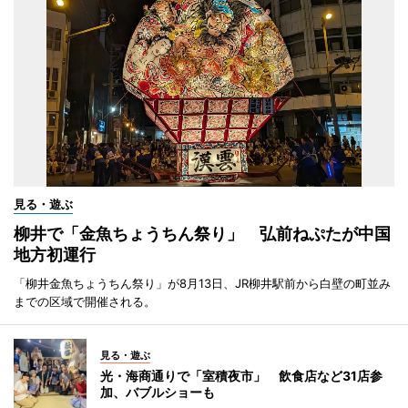
見る・遊ぶ
柳井で「金魚ちょうちん祭り」 弘前ねぷたが中国
地方初運行
「柳井金魚ちょうちん祭り」が8月13日、JR柳井駅前から白壁の町並み
までの区域で開催される。
見る・遊ぶ
光・海商通りで「室積夜市」 飲食店など31店参
加、バブルショーも