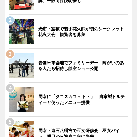
認、一般向け説明会も
光市・室積で若手花火師が初のシークレット
花火大会 観覧者を募集
岩国米軍基地でファミリーデー 障がいのあ
る人たち招待し航空ショー公開
周南に「タコスカフェ トト」 自家製トルテ
ィーヤ使ったメニュー提供
周南・遠石八幡宮で巫女研修会 巫女バイ
ト、明日から迎春に向け準備