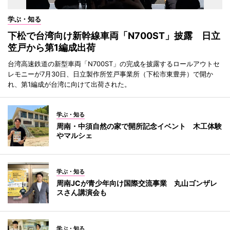
学ぶ・知る
下松で台湾向け新幹線車両「N700ST」披露 日立
笠戸から第1編成出荷
台湾高速鉄道の新型車両「N700ST」の完成を披露するロールアウトセ
レモニーが7月30日、日立製作所笠戸事業所（下松市東豊井）で開か
れ、第1編成が台湾に向けて出荷された。
学ぶ・知る
周南・中須自然の家で開所記念イベント 木工体験
やマルシェ
学ぶ・知る
周南JCが青少年向け国際交流事業 丸山ゴンザレ
スさん講演会も
学ぶ・知る