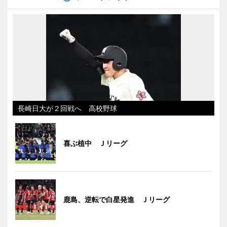
長崎日大が２回戦へ 高校野球
喜ぶ植中 Ｊリーグ
鹿島、逆転で白星発進 Ｊリーグ