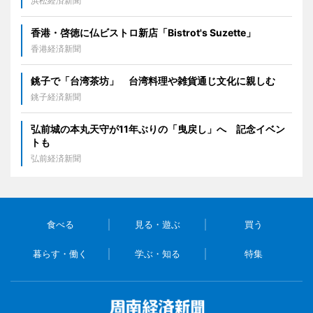
浜松経済新聞
香港・啓徳に仏ビストロ新店「Bistrot's Suzette」
香港経済新聞
銚子で「台湾茶坊」 台湾料理や雑貨通じ文化に親しむ
銚子経済新聞
弘前城の本丸天守が11年ぶりの「曳戻し」へ 記念イベン
トも
弘前経済新聞
食べる
見る・遊ぶ
買う
暮らす・働く
学ぶ・知る
特集