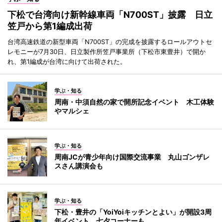
下松で台湾向け新幹線車両「N700ST」披露 日立
笠戸から第1編成出荷
台湾高速鉄道の新型車両「N700ST」の完成を披露するロールアウトセ
レモニーが7月30日、日立製作所笠戸事業所（下松市東豊井）で開か
れ、第1編成が台湾に向けて出荷された。
学ぶ・知る
周南・中須自然の家で開所記念イベント 木工体験
やマルシェ
学ぶ・知る
周南JCが青少年向け国際交流事業 丸山ゴンザレ
スさん講演会も
学ぶ・知る
下松・豊井の「YoiYoiキッチンとよい」が開設3周
年イベント 七夕コーナーも