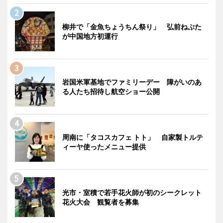
柳井で「金魚ちょうちん祭り」 弘前ねぷた
が中国地方初運行
岩国米軍基地でファミリーデー 障がいのあ
る人たち招待し航空ショー公開
周南に「タコスカフェ トト」 自家製トルテ
ィーヤ使ったメニュー提供
光市・室積で若手花火師が初のシークレット
花火大会 観覧者を募集