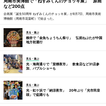
周南市美博館で「ねずみくんのチョッキ展」 原画
など200点
企画展「誕生50周年 ねずみくんのチョッキ展」が8月7日、周南市美術
博物館（周南市花畠町）で始まった。
見る・遊ぶ
柳井で「金魚ちょうちん祭り」 弘前ねぷたが中国
地方初運行
見る・遊ぶ
光・海商通りで「室積夜市」 飲食店など31店参
加、バブルショーも
見る・遊ぶ
光・虹ケ浜で「納涼夜市」 20年ぶり「光市民音
頭」で盆踊りも