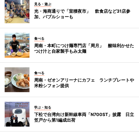
見る・遊ぶ
光・海商通りで「室積夜市」 飲食店など31店参
加、バブルショーも
食べる
周南・本町につけ麺専門店「周月」 酸味利かせた
つけ汁と自家製手もみ太麺
食べる
周南・ゼオンアリーナにカフェ ランチプレートや
米粉シフォン提供
学ぶ・知る
下松で台湾向け新幹線車両「N700ST」披露 日立
笠戸から第1編成出荷