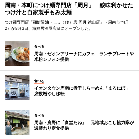
周南・本町につけ麺専門店「周月」 酸味利かせた
つけ汁と自家製手もみ太麺
つけ麺専門店「麺鮮醤油（しょうゆ）房 周月 徳山店」（周南市本町
2）が8月3日、海鮮居酒屋店跡にオープンした。
食べる
周南・ゼオンアリーナにカフェ ランチプレートや
米粉シフォン提供
食べる
イオンタウン周南に煮干しらーめん「まるにぼ」
席数増やし移転
食べる
周南・鹿野に「食堂たね」 元地域おこし協力隊が
週替わり定食提供