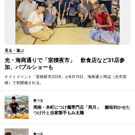
見る・遊ぶ
光・海商通りで「室積夜市」 飲食店など31店参
加、バブルショーも
ナイトイベント「室積夜市2026」が8月15日、海商通り周辺（光市室
積）で初開催される。
食べる
周南・本町につけ麺専門店「周月」 酸味利かせた
つけ汁と自家製手もみ太麺
食べる