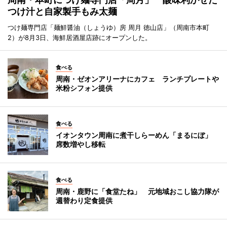
つけ汁と自家製手もみ太麺
つけ麺専門店「麺鮮醤油（しょうゆ）房 周月 徳山店」（周南市本町
2）が8月3日、海鮮居酒屋店跡にオープンした。
食べる
周南・ゼオンアリーナにカフェ ランチプレートや
米粉シフォン提供
食べる
イオンタウン周南に煮干しらーめん「まるにぼ」
席数増やし移転
食べる
周南・鹿野に「食堂たね」 元地域おこし協力隊が
週替わり定食提供