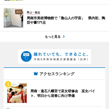
学ぶ・知る
周南市美術博物館で「魯山人の宇宙」 県内初、陶
芸や書171点
もっと見る
アクセスランキング
周南・遠石八幡宮で巫女研修会 巫女バイ
ト、明日から迎春に向け準備