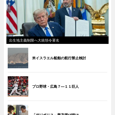
出生地主義制限へ大統領令署名
米イスラエル船舶の航行禁止検討
プロ野球・広島７―１１巨人
「デジポリス」普及呼び掛け