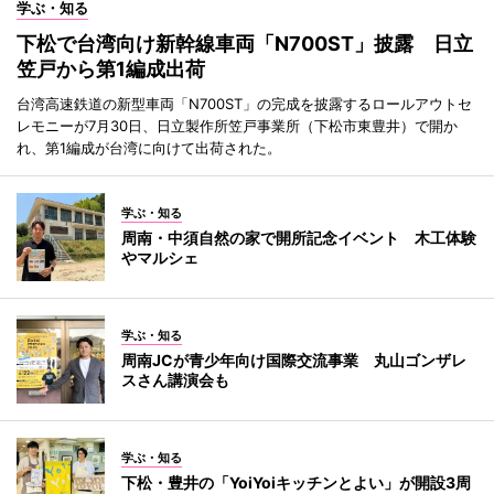
学ぶ・知る
下松で台湾向け新幹線車両「N700ST」披露 日立
笠戸から第1編成出荷
台湾高速鉄道の新型車両「N700ST」の完成を披露するロールアウトセ
レモニーが7月30日、日立製作所笠戸事業所（下松市東豊井）で開か
れ、第1編成が台湾に向けて出荷された。
学ぶ・知る
周南・中須自然の家で開所記念イベント 木工体験
やマルシェ
学ぶ・知る
周南JCが青少年向け国際交流事業 丸山ゴンザレ
スさん講演会も
学ぶ・知る
下松・豊井の「YoiYoiキッチンとよい」が開設3周