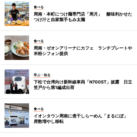
食べる
周南・本町につけ麺専門店「周月」 酸味利かせた
つけ汁と自家製手もみ太麺
食べる
周南・ゼオンアリーナにカフェ ランチプレートや
米粉シフォン提供
学ぶ・知る
下松で台湾向け新幹線車両「N700ST」披露 日立
笠戸から第1編成出荷
食べる
イオンタウン周南に煮干しらーめん「まるにぼ」
席数増やし移転