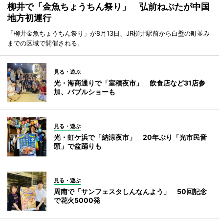
柳井で「金魚ちょうちん祭り」 弘前ねぷたが中国
地方初運行
「柳井金魚ちょうちん祭り」が8月13日、JR柳井駅前から白壁の町並み
までの区域で開催される。
見る・遊ぶ
光・海商通りで「室積夜市」 飲食店など31店参
加、バブルショーも
見る・遊ぶ
光・虹ケ浜で「納涼夜市」 20年ぶり「光市民音
頭」で盆踊りも
見る・遊ぶ
周南で「サンフェスタしんなんよう」 50回記念
で花火5000発