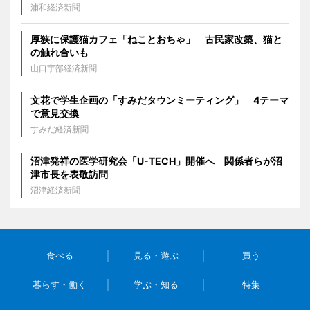
浦和経済新聞
厚狭に保護猫カフェ「ねことおちゃ」 古民家改築、猫と
の触れ合いも
山口宇部経済新聞
文花で学生企画の「すみだタウンミーティング」 4テーマ
で意見交換
すみだ経済新聞
沼津発祥の医学研究会「U-TECH」開催へ 関係者らが沼
津市長を表敬訪問
沼津経済新聞
食べる
見る・遊ぶ
買う
暮らす・働く
学ぶ・知る
特集