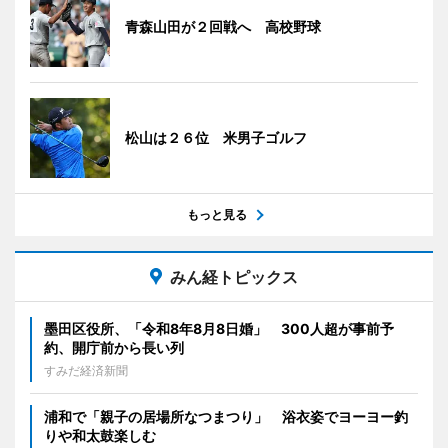
青森山田が２回戦へ 高校野球
松山は２６位 米男子ゴルフ
もっと見る
みん経トピックス
墨田区役所、「令和8年8月8日婚」 300人超が事前予
約、開庁前から長い列
すみだ経済新聞
浦和で「親子の居場所なつまつり」 浴衣姿でヨーヨー釣
りや和太鼓楽しむ