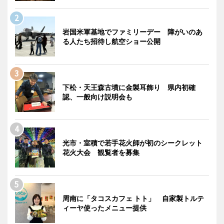
岩国米軍基地でファミリーデー 障がいのあ
る人たち招待し航空ショー公開
下松・天王森古墳に金製耳飾り 県内初確
認、一般向け説明会も
光市・室積で若手花火師が初のシークレット
花火大会 観覧者を募集
周南に「タコスカフェ トト」 自家製トルテ
ィーヤ使ったメニュー提供