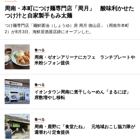
周南・本町につけ麺専門店「周月」 酸味利かせた
つけ汁と自家製手もみ太麺
つけ麺専門店「麺鮮醤油（しょうゆ）房 周月 徳山店」（周南市本町
2）が8月3日、海鮮居酒屋店跡にオープンした。
食べる
周南・ゼオンアリーナにカフェ ランチプレートや
米粉シフォン提供
食べる
イオンタウン周南に煮干しらーめん「まるにぼ」
席数増やし移転
食べる
周南・鹿野に「食堂たね」 元地域おこし協力隊が
週替わり定食提供