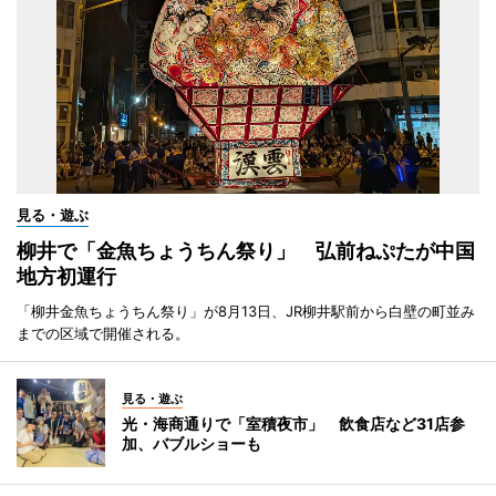
見る・遊ぶ
柳井で「金魚ちょうちん祭り」 弘前ねぷたが中国
地方初運行
「柳井金魚ちょうちん祭り」が8月13日、JR柳井駅前から白壁の町並み
までの区域で開催される。
見る・遊ぶ
光・海商通りで「室積夜市」 飲食店など31店参
加、バブルショーも