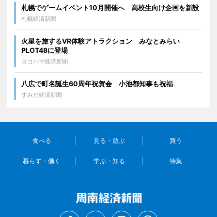
札幌でゲームイベント10月開催へ 高校生向け企画を新設
札幌経済新聞
火星を旅するVR体験アトラクション みなとみらい
PLOT48に登場
ヨコハマ経済新聞
八広で町名誕生60周年祝賀会 小池都知事も祝福
すみだ経済新聞
食べる
見る・遊ぶ
買う
暮らす・働く
学ぶ・知る
特集