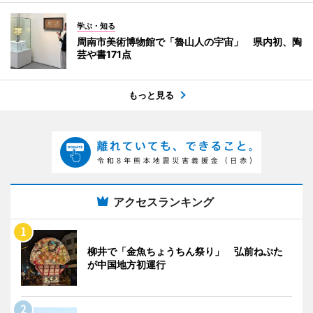
学ぶ・知る
周南市美術博物館で「魯山人の宇宙」 県内初、陶
芸や書171点
もっと見る
アクセスランキング
柳井で「金魚ちょうちん祭り」 弘前ねぷた
が中国地方初運行