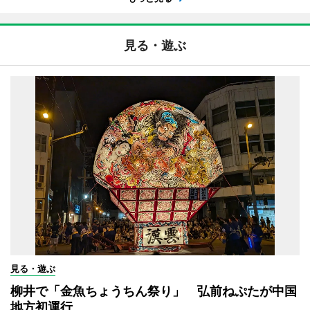
見る・遊ぶ
見る・遊ぶ
柳井で「金魚ちょうちん祭り」 弘前ねぷたが中国
地方初運行