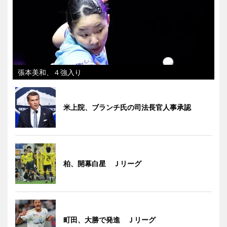
張本美和、４強入り
米上院、ブランチ氏の司法長官人事承認
柏、開幕白星 Ｊリーグ
町田、大勝で発進 Ｊリーグ