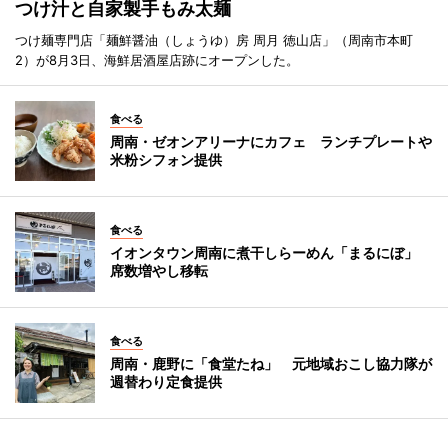
つけ汁と自家製手もみ太麺
つけ麺専門店「麺鮮醤油（しょうゆ）房 周月 徳山店」（周南市本町
2）が8月3日、海鮮居酒屋店跡にオープンした。
食べる
周南・ゼオンアリーナにカフェ ランチプレートや
米粉シフォン提供
食べる
イオンタウン周南に煮干しらーめん「まるにぼ」
席数増やし移転
食べる
周南・鹿野に「食堂たね」 元地域おこし協力隊が
週替わり定食提供