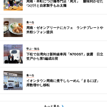
周南・本町につけ麺専門店「周月」 酸味利かせた
つけ汁と自家製手もみ太麺
食べる
周南・ゼオンアリーナにカフェ ランチプレートや
米粉シフォン提供
学ぶ・知る
下松で台湾向け新幹線車両「N700ST」披露 日立
笠戸から第1編成出荷
食べる
イオンタウン周南に煮干しらーめん「まるにぼ」
席数増やし移転
もっと見る