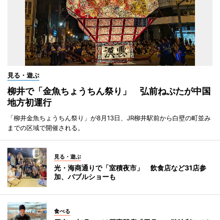
見る・遊ぶ
柳井で「金魚ちょうちん祭り」 弘前ねぷたが中国
地方初運行
「柳井金魚ちょうちん祭り」が8月13日、JR柳井駅前から白壁の町並み
までの区域で開催される。
見る・遊ぶ
光・海商通りで「室積夜市」 飲食店など31店参
加、バブルショーも
食べる