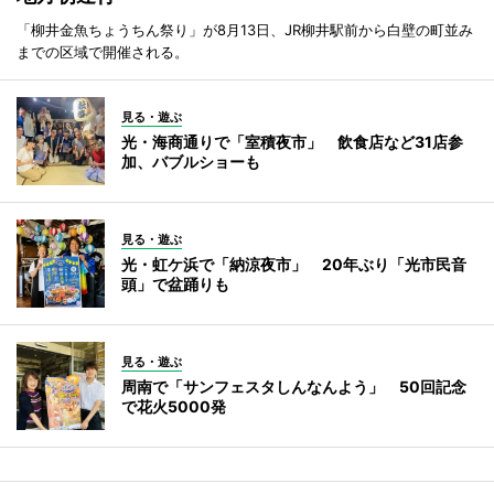
「柳井金魚ちょうちん祭り」が8月13日、JR柳井駅前から白壁の町並み
までの区域で開催される。
見る・遊ぶ
光・海商通りで「室積夜市」 飲食店など31店参
加、バブルショーも
見る・遊ぶ
光・虹ケ浜で「納涼夜市」 20年ぶり「光市民音
頭」で盆踊りも
見る・遊ぶ
周南で「サンフェスタしんなんよう」 50回記念
で花火5000発