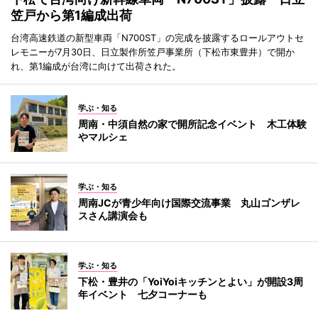
笠戸から第1編成出荷
台湾高速鉄道の新型車両「N700ST」の完成を披露するロールアウトセ
レモニーが7月30日、日立製作所笠戸事業所（下松市東豊井）で開か
れ、第1編成が台湾に向けて出荷された。
学ぶ・知る
周南・中須自然の家で開所記念イベント 木工体験
やマルシェ
学ぶ・知る
周南JCが青少年向け国際交流事業 丸山ゴンザレ
スさん講演会も
学ぶ・知る
下松・豊井の「YoiYoiキッチンとよい」が開設3周
年イベント 七夕コーナーも