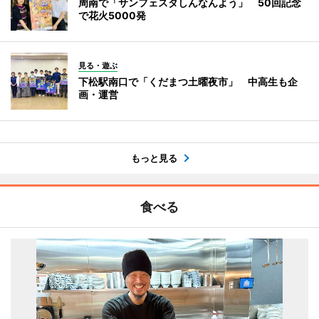
周南で「サンフェスタしんなんよう」 50回記念
で花火5000発
見る・遊ぶ
下松駅南口で「くだまつ土曜夜市」 中高生も企
画・運営
もっと見る
食べる