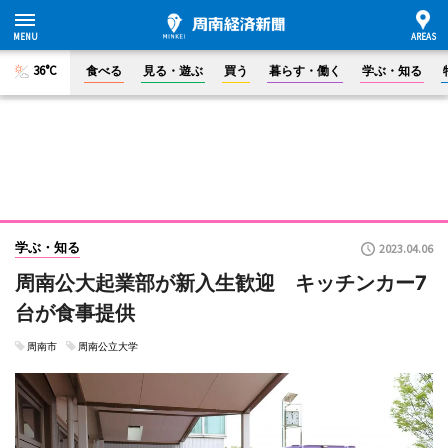
36°C
食べる
見る・遊ぶ
買う
暮らす・働く
学ぶ・知る
学ぶ・知る
2023.04.06
周南公大起業部が新入生歓迎 キッチンカー7
台が食事提供
周南市
周南公立大学