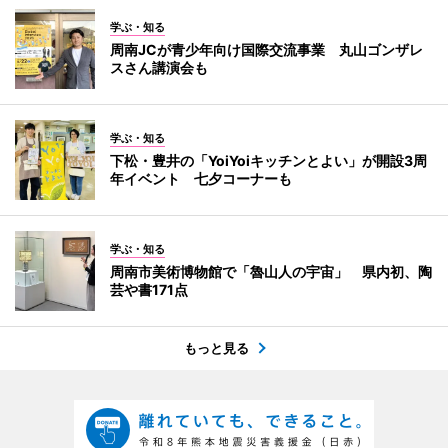
学ぶ・知る
周南JCが青少年向け国際交流事業 丸山ゴンザレ
スさん講演会も
学ぶ・知る
下松・豊井の「YoiYoiキッチンとよい」が開設3周
年イベント 七夕コーナーも
学ぶ・知る
周南市美術博物館で「魯山人の宇宙」 県内初、陶
芸や書171点
もっと見る