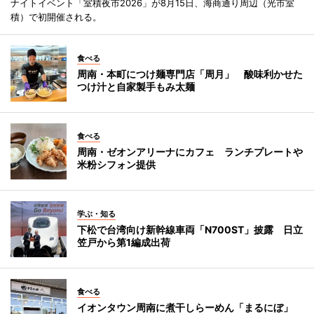
ナイトイベント「室積夜市2026」が8月15日、海商通り周辺（光市室
積）で初開催される。
食べる
周南・本町につけ麺専門店「周月」 酸味利かせた
つけ汁と自家製手もみ太麺
食べる
周南・ゼオンアリーナにカフェ ランチプレートや
米粉シフォン提供
学ぶ・知る
下松で台湾向け新幹線車両「N700ST」披露 日立
笠戸から第1編成出荷
食べる
イオンタウン周南に煮干しらーめん「まるにぼ」