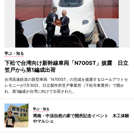
学ぶ・知る
下松で台湾向け新幹線車両「N700ST」披露 日立
笠戸から第1編成出荷
台湾高速鉄道の新型車両「N700ST」の完成を披露するロールアウトセ
レモニーが7月30日、日立製作所笠戸事業所（下松市東豊井）で開か
れ、第1編成が台湾に向けて出荷された。
学ぶ・知る
周南・中須自然の家で開所記念イベント 木工体験
やマルシェ