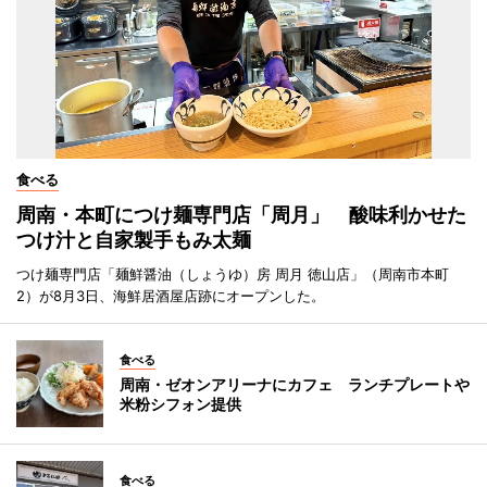
食べる
周南・本町につけ麺専門店「周月」 酸味利かせた
つけ汁と自家製手もみ太麺
つけ麺専門店「麺鮮醤油（しょうゆ）房 周月 徳山店」（周南市本町
2）が8月3日、海鮮居酒屋店跡にオープンした。
食べる
周南・ゼオンアリーナにカフェ ランチプレートや
米粉シフォン提供
食べる