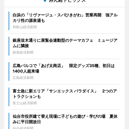
白浜の「リヴァージュ・スパひきがわ」営業再開 強アル
カリ性の源泉湯も
和歌山経済新聞
銀座並木通りに展覧会連動型のテーマカフェ ミュージア
ムに隣接
銀座経済新聞
広島パルコで「あげ太商店」 限定グッズ35種、初日は
1400人超来場
広島経済新聞
富士急に新エリア「サンエックス パラダイス」 2つのア
トラクションも
富士山経済新聞
仙台市役所建て替え現場に子どもの遊び・学びの場 夏休
みに平日開放日
仙台経済新聞