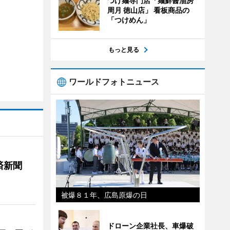
つけ麺専門店「麺鮮醤油房
周月 徳山店」 看板商品の
「つけめん」
もっと見る
ワールドフォトニュース
済新聞
被爆８１年、広島原爆の日
ドローン企業社長、車爆破