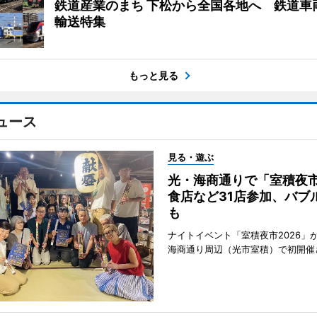
鉄道産業のまち 下松から全国各地へ 鉄道車
輸送特集
もっと見る
ュース
見る・遊ぶ
光・海商通りで「室積夜
食店など31店参加、バブ
も
ナイトイベント「室積夜市2026」が
海商通り周辺（光市室積）で初開催