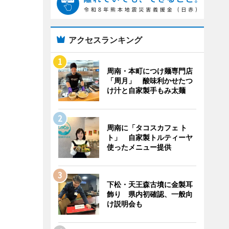
アクセスランキング
周南・本町につけ麺専門店
「周月」 酸味利かせたつ
け汁と自家製手もみ太麺
周南に「タコスカフェ ト
ト」 自家製トルティーヤ
使ったメニュー提供
下松・天王森古墳に金製耳
飾り 県内初確認、一般向
け説明会も