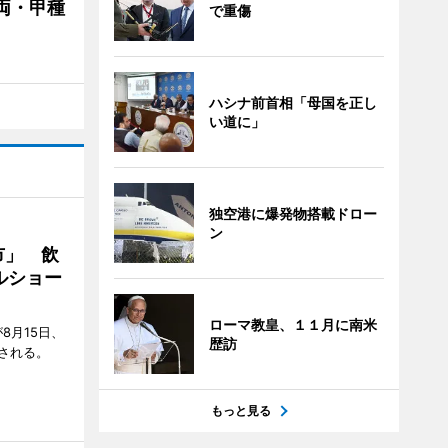
両・甲種
で重傷
ハシナ前首相「母国を正し
い道に」
独空港に爆発物搭載ドロー
ン
市」 飲
ルショー
ローマ教皇、１１月に南米
8月15日、
歴訪
される。
もっと見る