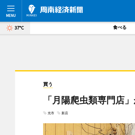
食べる
37°C
買う
「月陽爬虫類専門店」
光市
新店