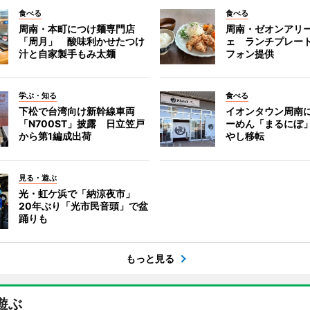
食べる
食べる
周南・本町につけ麺専門店
周南・ゼオンアリ
「周月」 酸味利かせたつけ
ェ ランチプレー
汁と自家製手もみ太麺
フォン提供
学ぶ・知る
食べる
下松で台湾向け新幹線車両
イオンタウン周南
「N700ST」披露 日立笠戸
ーめん「まるにぼ
から第1編成出荷
やし移転
見る・遊ぶ
光・虹ケ浜で「納涼夜市」
20年ぶり「光市民音頭」で盆
踊りも
もっと見る
遊ぶ