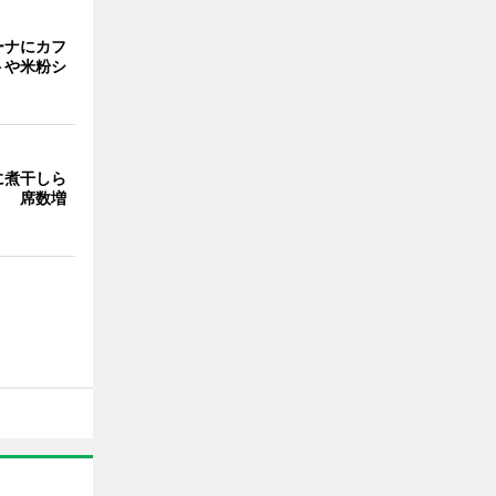
ーナにカフ
トや米粉シ
に煮干しら
」 席数増