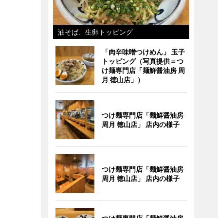
油そば、生卵トッピング
「肉辛味噌つけめん」 玉子
トッピング（写真提供＝つ
け麺専門店「麺鮮醤油房 周
月 徳山店」）
つけ麺専門店「麺鮮醤油房
周月 徳山店」 店内の様子
つけ麺専門店「麺鮮醤油房
周月 徳山店」 店内の様子