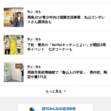
学ぶ・知る
周南JCが青少年向け国際交流事業 丸山ゴンザレ
スさん講演会も
学ぶ・知る
下松・豊井の「YoiYoiキッチンとよい」が開設3周
年イベント 七夕コーナーも
学ぶ・知る
周南市美術博物館で「魯山人の宇宙」 県内初、陶
芸や書171点
もっと見る