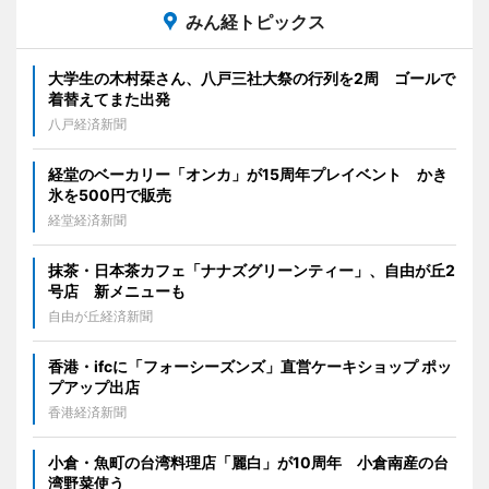
みん経トピックス
大学生の木村栞さん、八戸三社大祭の行列を2周 ゴールで
着替えてまた出発
八戸経済新聞
経堂のベーカリー「オンカ」が15周年プレイベント かき
氷を500円で販売
経堂経済新聞
抹茶・日本茶カフェ「ナナズグリーンティー」、自由が丘2
号店 新メニューも
自由が丘経済新聞
香港・ifcに「フォーシーズンズ」直営ケーキショップ ポッ
プアップ出店
香港経済新聞
小倉・魚町の台湾料理店「麗白」が10周年 小倉南産の台
湾野菜使う