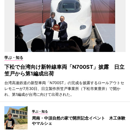
学ぶ・知る
下松で台湾向け新幹線車両「N700ST」披露 日立
笠戸から第1編成出荷
台湾高速鉄道の新型車両「N700ST」の完成を披露するロールアウトセ
レモニーが7月30日、日立製作所笠戸事業所（下松市東豊井）で開か
れ、第1編成が台湾に向けて出荷された。
学ぶ・知る
周南・中須自然の家で開所記念イベント 木工体験
やマルシェ