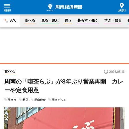
36°C
食べる
見る・遊ぶ
買う
暮らす・働く
学ぶ・知る
食べる
2026.05.13
周南の「喫茶らぶ」が8年ぶり営業再開 カレ
ーや定食用意
周南市
新店
周南飲食
周南グルメ