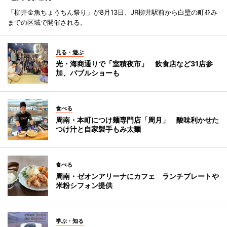
「柳井金魚ちょうちん祭り」が8月13日、JR柳井駅前から白壁の町並み
までの区域で開催される。
見る・遊ぶ
光・海商通りで「室積夜市」 飲食店など31店参
加、バブルショーも
食べる
周南・本町につけ麺専門店「周月」 酸味利かせた
つけ汁と自家製手もみ太麺
食べる
周南・ゼオンアリーナにカフェ ランチプレートや
米粉シフォン提供
学ぶ・知る