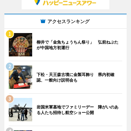
アクセスランキング
柳井で「金魚ちょうちん祭り」 弘前ねぷた
が中国地方初運行
下松・天王森古墳に金製耳飾り 県内初確
認、一般向け説明会も
岩国米軍基地でファミリーデー 障がいのあ
る人たち招待し航空ショー公開