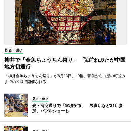
見る・遊ぶ
柳井で「金魚ちょうちん祭り」 弘前ねぷたが中国
地方初運行
「柳井金魚ちょうちん祭り」が8月13日、JR柳井駅前から白壁の町並み
までの区域で開催される。
見る・遊ぶ
光・海商通りで「室積夜市」 飲食店など31店参
加、バブルショーも