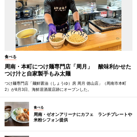
食べる
周南・本町につけ麺専門店「周月」 酸味利かせた
つけ汁と自家製手もみ太麺
つけ麺専門店「麺鮮醤油（しょうゆ）房 周月 徳山店」（周南市本町
2）が8月3日、海鮮居酒屋店跡にオープンした。
食べる
周南・ゼオンアリーナにカフェ ランチプレートや
米粉シフォン提供