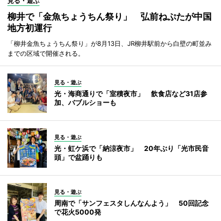
見る・遊ぶ
柳井で「金魚ちょうちん祭り」 弘前ねぷたが中国
地方初運行
「柳井金魚ちょうちん祭り」が8月13日、JR柳井駅前から白壁の町並み
までの区域で開催される。
見る・遊ぶ
光・海商通りで「室積夜市」 飲食店など31店参
加、バブルショーも
見る・遊ぶ
光・虹ケ浜で「納涼夜市」 20年ぶり「光市民音
頭」で盆踊りも
見る・遊ぶ
周南で「サンフェスタしんなんよう」 50回記念
で花火5000発