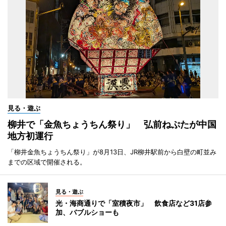
見る・遊ぶ
柳井で「金魚ちょうちん祭り」 弘前ねぷたが中国
地方初運行
「柳井金魚ちょうちん祭り」が8月13日、JR柳井駅前から白壁の町並み
までの区域で開催される。
見る・遊ぶ
光・海商通りで「室積夜市」 飲食店など31店参
加、バブルショーも