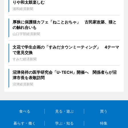
りや和太鼓楽しむ
浦和経済新聞
厚狭に保護猫カフェ「ねことおちゃ」 古民家改築、猫と
の触れ合いも
山口宇部経済新聞
文花で学生企画の「すみだタウンミーティング」 4テーマ
で意見交換
すみだ経済新聞
沼津発祥の医学研究会「U-TECH」開催へ 関係者らが沼
津市長を表敬訪問
沼津経済新聞
食べる
見る・遊ぶ
買う
暮らす・働く
学ぶ・知る
特集