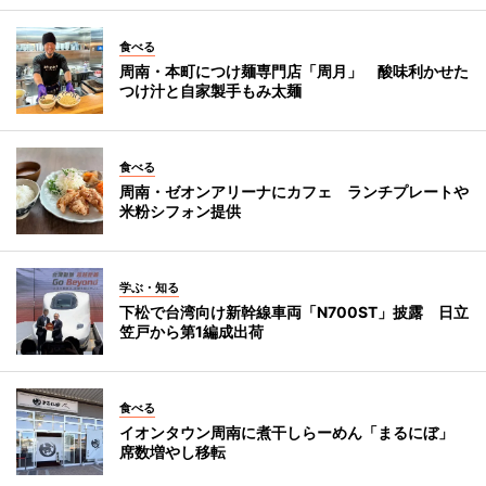
食べる
周南・本町につけ麺専門店「周月」 酸味利かせた
つけ汁と自家製手もみ太麺
食べる
周南・ゼオンアリーナにカフェ ランチプレートや
米粉シフォン提供
学ぶ・知る
下松で台湾向け新幹線車両「N700ST」披露 日立
笠戸から第1編成出荷
食べる
イオンタウン周南に煮干しらーめん「まるにぼ」
席数増やし移転