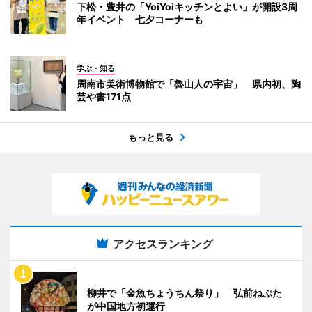
下松・豊井の「YoiYoiキッチンとよい」が開設3周
年イベント 七夕コーナーも
学ぶ・知る
周南市美術博物館で「魯山人の宇宙」 県内初、陶
芸や書171点
もっと見る
アクセスランキング
柳井で「金魚ちょうちん祭り」 弘前ねぷた
が中国地方初運行