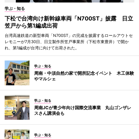
学ぶ・知る
下松で台湾向け新幹線車両「N700ST」披露 日立
笠戸から第1編成出荷
台湾高速鉄道の新型車両「N700ST」の完成を披露するロールアウトセ
レモニーが7月30日、日立製作所笠戸事業所（下松市東豊井）で開か
れ、第1編成が台湾に向けて出荷された。
学ぶ・知る
周南・中須自然の家で開所記念イベント 木工体験
やマルシェ
学ぶ・知る
周南JCが青少年向け国際交流事業 丸山ゴンザレ
スさん講演会も
学ぶ・知る