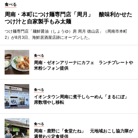
食べる
周南・本町につけ麺専門店「周月」 酸味利かせた
つけ汁と自家製手もみ太麺
つけ麺専門店「麺鮮醤油（しょうゆ）房 周月 徳山店」（周南市本町
2）が8月3日、海鮮居酒屋店跡にオープンした。
食べる
周南・ゼオンアリーナにカフェ ランチプレートや
米粉シフォン提供
食べる
イオンタウン周南に煮干しらーめん「まるにぼ」
席数増やし移転
食べる
周南・鹿野に「食堂たね」 元地域おこし協力隊が
週替わり定食提供