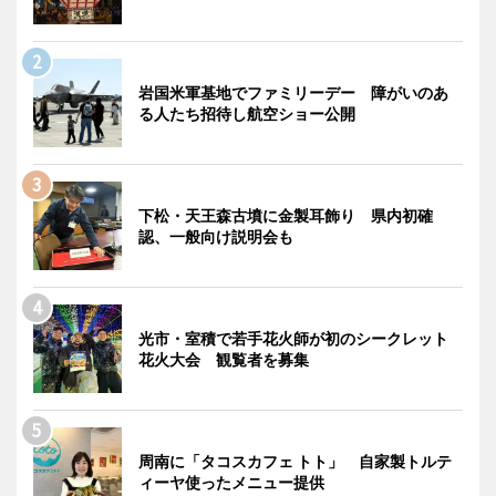
岩国米軍基地でファミリーデー 障がいのあ
る人たち招待し航空ショー公開
下松・天王森古墳に金製耳飾り 県内初確
認、一般向け説明会も
光市・室積で若手花火師が初のシークレット
花火大会 観覧者を募集
周南に「タコスカフェ トト」 自家製トルテ
ィーヤ使ったメニュー提供