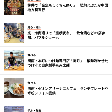
柳井で「金魚ちょうちん祭り」 弘前ねぷたが中国
地方初運行
見る・遊ぶ
光・海商通りで「室積夜市」 飲食店など31店参
加、バブルショーも
食べる
周南・本町につけ麺専門店「周月」 酸味利かせた
つけ汁と自家製手もみ太麺
食べる
周南・ゼオンアリーナにカフェ ランチプレートや
米粉シフォン提供
学ぶ・知る