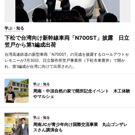
学ぶ・知る
下松で台湾向け新幹線車両「N700ST」披露 日立
笠戸から第1編成出荷
台湾高速鉄道の新型車両「N700ST」の完成を披露するロールアウトセ
レモニーが7月30日、日立製作所笠戸事業所（下松市東豊井）で開か
れ、第1編成が台湾に向けて出荷された。
学ぶ・知る
周南・中須自然の家で開所記念イベント 木工体験
やマルシェ
学ぶ・知る
周南JCが青少年向け国際交流事業 丸山ゴンザレ
スさん講演会も