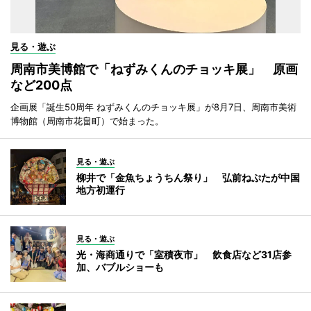
見る・遊ぶ
周南市美博館で「ねずみくんのチョッキ展」 原画
など200点
企画展「誕生50周年 ねずみくんのチョッキ展」が8月7日、周南市美術
博物館（周南市花畠町）で始まった。
見る・遊ぶ
柳井で「金魚ちょうちん祭り」 弘前ねぷたが中国
地方初運行
見る・遊ぶ
光・海商通りで「室積夜市」 飲食店など31店参
加、バブルショーも