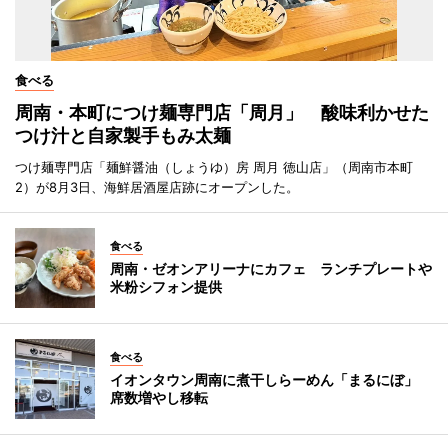
食べる
周南・本町につけ麺専門店「周月」 酸味利かせた
つけ汁と自家製手もみ太麺
つけ麺専門店「麺鮮醤油（しょうゆ）房 周月 徳山店」（周南市本町
2）が8月3日、海鮮居酒屋店跡にオープンした。
食べる
周南・ゼオンアリーナにカフェ ランチプレートや
米粉シフォン提供
食べる
イオンタウン周南に煮干しらーめん「まるにぼ」
席数増やし移転