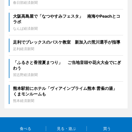
春日部経済新聞
大阪高島屋で「なつやすみフェスタ」 南海やPeachとコ
ラボ
なんば経済新聞
足利でブレックスのバスケ教室 新加入の荒川選手が指導
足利経済新聞
「ふるさと香澄夏まつり」 ご当地音頭や花火大会でにぎ
わう
習志野経済新聞
熊本駅前にホテル「ヴィアインプライム熊本 雲雀の湯」
くまモンルームも
熊本経済新聞
食べる
見る・遊ぶ
買う