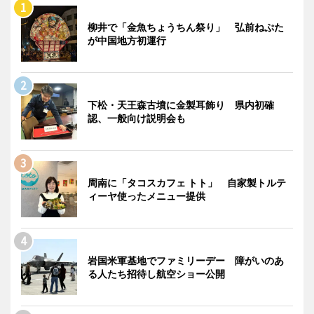
柳井で「金魚ちょうちん祭り」 弘前ねぷた
が中国地方初運行
下松・天王森古墳に金製耳飾り 県内初確
認、一般向け説明会も
周南に「タコスカフェ トト」 自家製トルテ
ィーヤ使ったメニュー提供
岩国米軍基地でファミリーデー 障がいのあ
る人たち招待し航空ショー公開