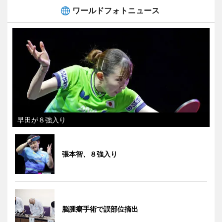
ワールドフォトニュース
早田が８強入り
張本智、８強入り
脳腫瘍手術で誤部位摘出