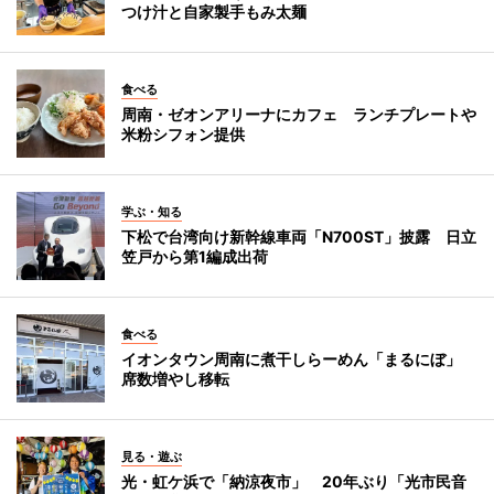
つけ汁と自家製手もみ太麺
食べる
周南・ゼオンアリーナにカフェ ランチプレートや
米粉シフォン提供
学ぶ・知る
下松で台湾向け新幹線車両「N700ST」披露 日立
笠戸から第1編成出荷
食べる
イオンタウン周南に煮干しらーめん「まるにぼ」
席数増やし移転
見る・遊ぶ
光・虹ケ浜で「納涼夜市」 20年ぶり「光市民音