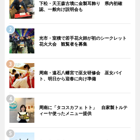
下松・天王森古墳に金製耳飾り 県内初確
認、一般向け説明会も
光市・室積で若手花火師が初のシークレット
花火大会 観覧者を募集
周南・遠石八幡宮で巫女研修会 巫女バイ
ト、明日から迎春に向け準備
周南に「タコスカフェ トト」 自家製トルテ
ィーヤ使ったメニュー提供