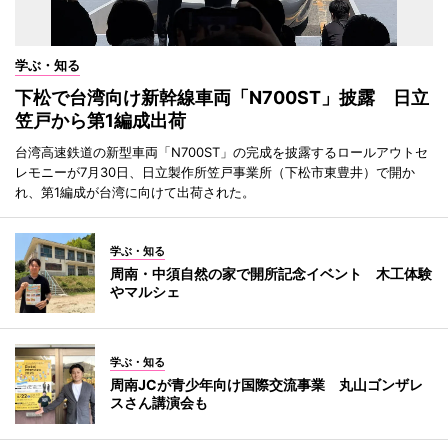
学ぶ・知る
下松で台湾向け新幹線車両「N700ST」披露 日立
笠戸から第1編成出荷
台湾高速鉄道の新型車両「N700ST」の完成を披露するロールアウトセ
レモニーが7月30日、日立製作所笠戸事業所（下松市東豊井）で開か
れ、第1編成が台湾に向けて出荷された。
学ぶ・知る
周南・中須自然の家で開所記念イベント 木工体験
やマルシェ
学ぶ・知る
周南JCが青少年向け国際交流事業 丸山ゴンザレ
スさん講演会も