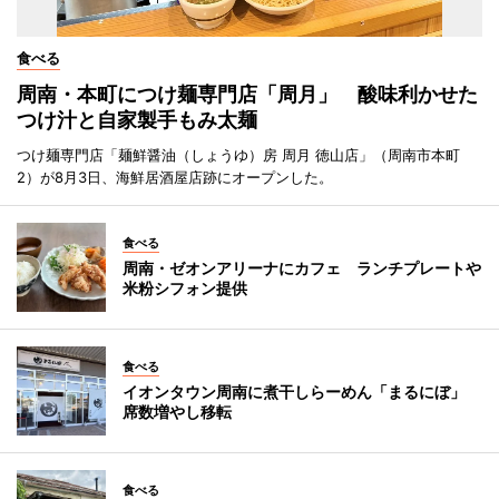
食べる
周南・本町につけ麺専門店「周月」 酸味利かせた
つけ汁と自家製手もみ太麺
つけ麺専門店「麺鮮醤油（しょうゆ）房 周月 徳山店」（周南市本町
2）が8月3日、海鮮居酒屋店跡にオープンした。
食べる
周南・ゼオンアリーナにカフェ ランチプレートや
米粉シフォン提供
食べる
イオンタウン周南に煮干しらーめん「まるにぼ」
席数増やし移転
食べる