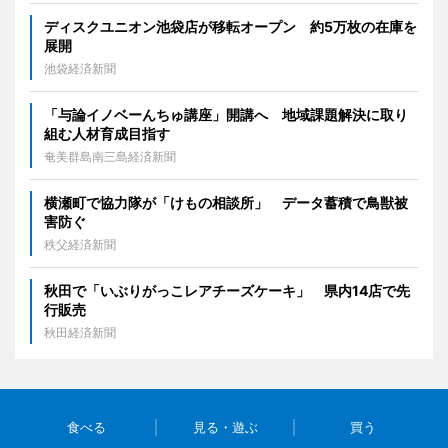
ディスクユニオン池袋店が移転オープン 約5万枚の在庫を
展開
池袋経済新聞
「与論イノベーんちゅ講座」開講へ 地域課題解決に取り
組む人材育成目指す
奄美群島南三島経済新聞
横瀬町で協力隊が「けもの相談所」 データ蓄積で鳥獣被
害防ぐ
秩父経済新聞
秋田で「いぶりがっこレアチーズケーキ」 県内14店で先
行販売
秋田経済新聞
食べる
見る・遊ぶ
買う