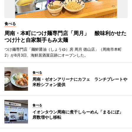
食べる
周南・本町につけ麺専門店「周月」 酸味利かせた
つけ汁と自家製手もみ太麺
つけ麺専門店「麺鮮醤油（しょうゆ）房 周月 徳山店」（周南市本町
2）が8月3日、海鮮居酒屋店跡にオープンした。
食べる
周南・ゼオンアリーナにカフェ ランチプレートや
米粉シフォン提供
食べる
イオンタウン周南に煮干しらーめん「まるにぼ」
席数増やし移転