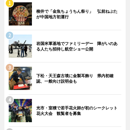
柳井で「金魚ちょうちん祭り」 弘前ねぷた
が中国地方初運行
岩国米軍基地でファミリーデー 障がいのあ
る人たち招待し航空ショー公開
下松・天王森古墳に金製耳飾り 県内初確
認、一般向け説明会も
光市・室積で若手花火師が初のシークレット
花火大会 観覧者を募集