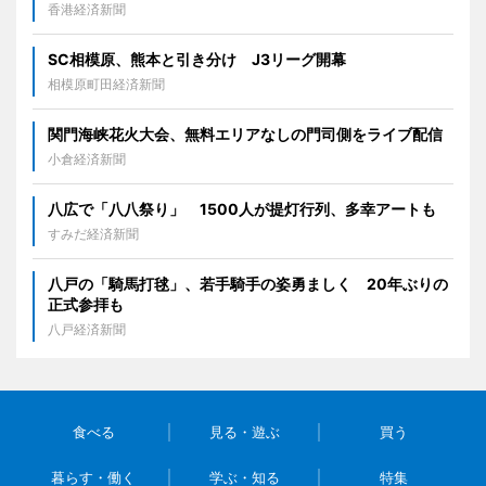
香港経済新聞
SC相模原、熊本と引き分け J3リーグ開幕
相模原町田経済新聞
関門海峡花火大会、無料エリアなしの門司側をライブ配信
小倉経済新聞
八広で「八八祭り」 1500人が提灯行列、多幸アートも
すみだ経済新聞
八戸の「騎馬打毬」、若手騎手の姿勇ましく 20年ぶりの
正式参拝も
八戸経済新聞
食べる
見る・遊ぶ
買う
暮らす・働く
学ぶ・知る
特集