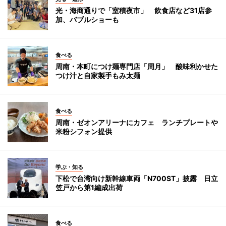
光・海商通りで「室積夜市」 飲食店など31店参
加、バブルショーも
食べる
周南・本町につけ麺専門店「周月」 酸味利かせた
つけ汁と自家製手もみ太麺
食べる
周南・ゼオンアリーナにカフェ ランチプレートや
米粉シフォン提供
学ぶ・知る
下松で台湾向け新幹線車両「N700ST」披露 日立
笠戸から第1編成出荷
食べる