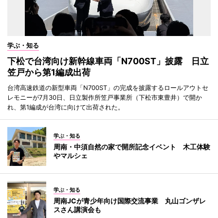
学ぶ・知る
下松で台湾向け新幹線車両「N700ST」披露 日立
笠戸から第1編成出荷
台湾高速鉄道の新型車両「N700ST」の完成を披露するロールアウトセ
レモニーが7月30日、日立製作所笠戸事業所（下松市東豊井）で開か
れ、第1編成が台湾に向けて出荷された。
学ぶ・知る
周南・中須自然の家で開所記念イベント 木工体験
やマルシェ
学ぶ・知る
周南JCが青少年向け国際交流事業 丸山ゴンザレ
スさん講演会も