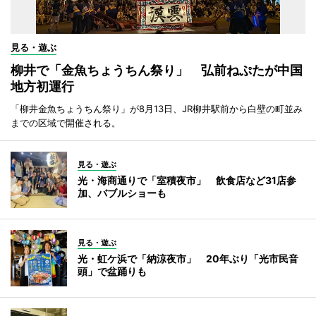
見る・遊ぶ
柳井で「金魚ちょうちん祭り」 弘前ねぷたが中国
地方初運行
「柳井金魚ちょうちん祭り」が8月13日、JR柳井駅前から白壁の町並み
までの区域で開催される。
見る・遊ぶ
光・海商通りで「室積夜市」 飲食店など31店参
加、バブルショーも
見る・遊ぶ
光・虹ケ浜で「納涼夜市」 20年ぶり「光市民音
頭」で盆踊りも