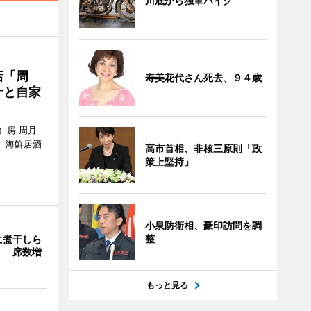
川底から独軍バイク
店「周
寿美花代さん死去、９４歳
汁と自家
）房 周月
、海鮮居酒
高市首相、非核三原則「政
策上堅持」
小泉防衛相、豪印訪問を調
整
に煮干しら
」 席数増
もっと見る