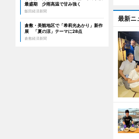
最盛期 少雨高温で甘み強く
飯田経済新聞
最新ニ
倉敷・美観地区で「希莉光あかり」新作
展 「夏の涼」テーマに28点
倉敷経済新聞