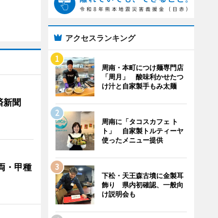
アクセスランキング
周南・本町につけ麺専門店
「周月」 酸味利かせたつ
け汁と自家製手もみ太麺
済新聞
周南に「タコスカフェ ト
ト」 自家製トルティーヤ
使ったメニュー提供
両・甲種
下松・天王森古墳に金製耳
飾り 県内初確認、一般向
け説明会も