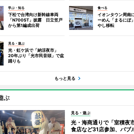
学ぶ・知る
食べる
下松で台湾向け新幹線車両
イオンタウン周南
「N700ST」披露 日立笠戸
ーめん「まるにぼ
から第1編成出荷
やし移転
見る・遊ぶ
光・虹ケ浜で「納涼夜市」
20年ぶり「光市民音頭」で盆
踊りも
もっと見る
遊ぶ
見る・遊ぶ
光・海商通りで「室積夜
食店など31店参加、バブ