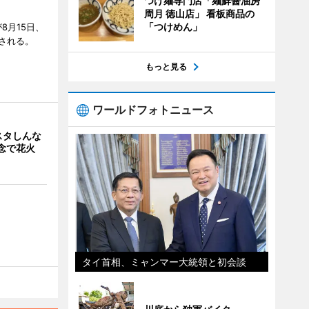
つけ麺専門店「麺鮮醤油房
周月 徳山店」 看板商品の
「つけめん」
8月15日、
される。
もっと見る
ワールドフォトニュース
スタしんな
念で花火
タイ首相、ミャンマー大統領と初会談