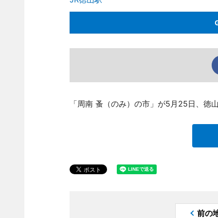
「周南 蚤（のみ）の市」が5月25日、徳
前の