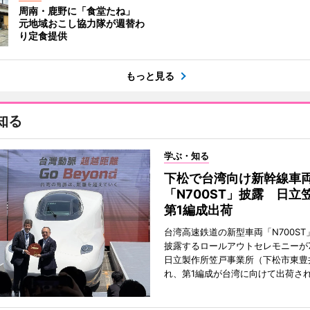
周南・鹿野に「食堂たね」
元地域おこし協力隊が週替わ
り定食提供
もっと見る
知る
学ぶ・知る
下松で台湾向け新幹線車
「N700ST」披露 日立
第1編成出荷
台湾高速鉄道の新型車両「N700ST
披露するロールアウトセレモニーが7
日立製作所笠戸事業所（下松市東豊
れ、第1編成が台湾に向けて出荷さ