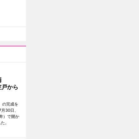
両
笠戸から
」の完成を
月30日、
井）で開か
れた。