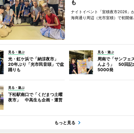
も
ナイトイベント「室積夜市2026」が
海商通り周辺（光市室積）で初開催
見る・遊ぶ
見る・遊ぶ
光・虹ケ浜で「納涼夜市」
周南で「サンフェ
20年ぶり「光市民音頭」で盆
んよう」 50回記
踊りも
5000発
見る・遊ぶ
下松駅南口で「くだまつ土曜
夜市」 中高生も企画・運営
もっと見る