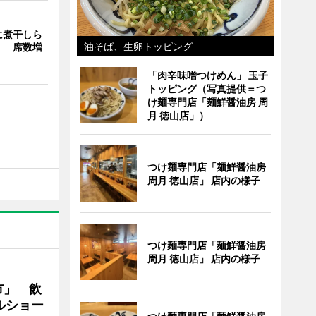
に煮干しら
油そば、生卵トッピング
」 席数増
「肉辛味噌つけめん」 玉子
トッピング（写真提供＝つ
け麺専門店「麺鮮醤油房 周
月 徳山店」）
つけ麺専門店「麺鮮醤油房
周月 徳山店」 店内の様子
つけ麺専門店「麺鮮醤油房
周月 徳山店」 店内の様子
市」 飲
ルショー