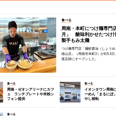
食べる
周南・本町につけ麺専門
月」 酸味利かせたつけ
製手もみ太麺
つけ麺専門店「麺鮮醤油（しょうゆ
徳山店」（周南市本町2）が8月3日
屋店跡にオープンした。
食べる
食べる
周南・ゼオンアリーナにカフ
イオンタウン周南
ェ ランチプレートや米粉シ
ーめん「まるにぼ
フォン提供
やし移転
食べる