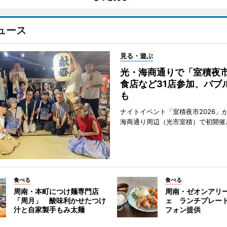
ュース
見る・遊ぶ
光・海商通りで「室積夜
食店など31店参加、バブ
も
ナイトイベント「室積夜市2026」が
海商通り周辺（光市室積）で初開催
食べる
食べる
周南・本町につけ麺専門店
周南・ゼオンアリ
「周月」 酸味利かせたつけ
ェ ランチプレー
汁と自家製手もみ太麺
フォン提供