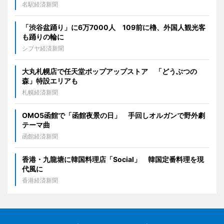
名駅経済新聞
「渋谷盆踊り」に6万7000人 109前に櫓、外国人観光客
も踊りの輪に
シブヤ経済新聞
大丸札幌店で任天堂ポップアップストア 「どうぶつの
森」特設エリアも
札幌経済新聞
OMO5函館で「函館夜景の日」 手回しオルガンで野外劇
テーマ曲
函館経済新聞
香港・九龍塘に韓国料理店「Social」 韓国定番料理を現
代風に
香港経済新聞