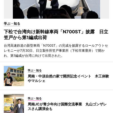
学ぶ・知る
下松で台湾向け新幹線車両「N700ST」披露 日立
笠戸から第1編成出荷
台湾高速鉄道の新型車両「N700ST」の完成を披露するロールアウトセ
レモニーが7月30日、日立製作所笠戸事業所（下松市東豊井）で開か
れ、第1編成が台湾に向けて出荷された。
学ぶ・知る
周南・中須自然の家で開所記念イベント 木工体験
やマルシェ
学ぶ・知る
周南JCが青少年向け国際交流事業 丸山ゴンザレ
スさん講演会も