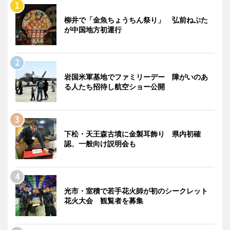
柳井で「金魚ちょうちん祭り」 弘前ねぷた
が中国地方初運行
岩国米軍基地でファミリーデー 障がいのあ
る人たち招待し航空ショー公開
下松・天王森古墳に金製耳飾り 県内初確
認、一般向け説明会も
光市・室積で若手花火師が初のシークレット
花火大会 観覧者を募集