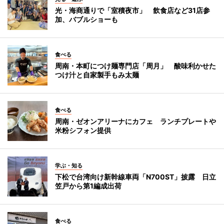
光・海商通りで「室積夜市」 飲食店など31店参
加、バブルショーも
食べる
周南・本町につけ麺専門店「周月」 酸味利かせた
つけ汁と自家製手もみ太麺
食べる
周南・ゼオンアリーナにカフェ ランチプレートや
米粉シフォン提供
学ぶ・知る
下松で台湾向け新幹線車両「N700ST」披露 日立
笠戸から第1編成出荷
食べる