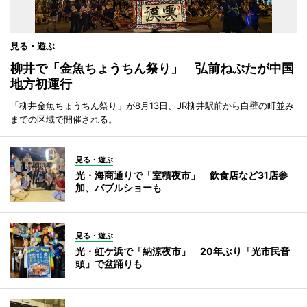
見る・遊ぶ
柳井で「金魚ちょうちん祭り」 弘前ねぷたが中国
地方初運行
「柳井金魚ちょうちん祭り」が8月13日、JR柳井駅前から白壁の町並み
までの区域で開催される。
見る・遊ぶ
光・海商通りで「室積夜市」 飲食店など31店参
加、バブルショーも
見る・遊ぶ
光・虹ケ浜で「納涼夜市」 20年ぶり「光市民音
頭」で盆踊りも