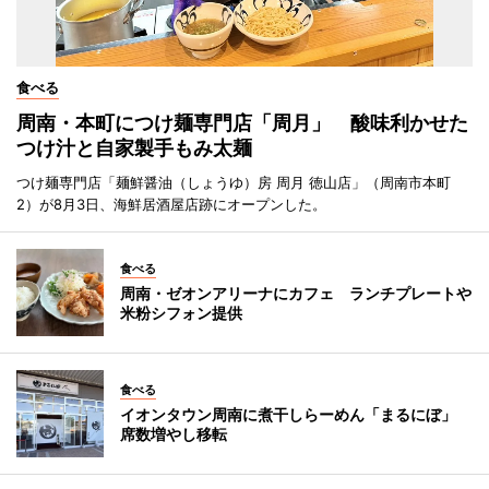
食べる
周南・本町につけ麺専門店「周月」 酸味利かせた
つけ汁と自家製手もみ太麺
つけ麺専門店「麺鮮醤油（しょうゆ）房 周月 徳山店」（周南市本町
2）が8月3日、海鮮居酒屋店跡にオープンした。
食べる
周南・ゼオンアリーナにカフェ ランチプレートや
米粉シフォン提供
食べる
イオンタウン周南に煮干しらーめん「まるにぼ」
席数増やし移転