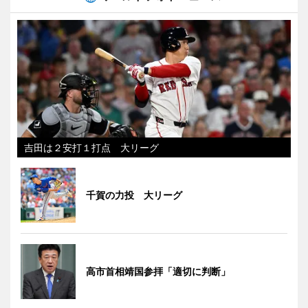
吉田は２安打１打点 大リーグ
千賀の力投 大リーグ
高市首相靖国参拝「適切に判断」