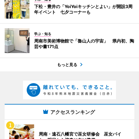
下松・豊井の「YoiYoiキッチンとよい」が開設3周
年イベント 七夕コーナーも
学ぶ・知る
周南市美術博物館で「魯山人の宇宙」 県内初、陶
芸や書171点
もっと見る
アクセスランキング
周南・遠石八幡宮で巫女研修会 巫女バイ