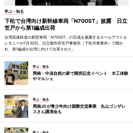
学ぶ・知る
下松で台湾向け新幹線車両「N700ST」披露 日立
笠戸から第1編成出荷
台湾高速鉄道の新型車両「N700ST」の完成を披露するロールアウトセ
レモニーが7月30日、日立製作所笠戸事業所（下松市東豊井）で開か
れ、第1編成が台湾に向けて出荷された。
学ぶ・知る
周南・中須自然の家で開所記念イベント 木工体験
やマルシェ
学ぶ・知る
周南JCが青少年向け国際交流事業 丸山ゴンザレ
スさん講演会も
学ぶ・知る