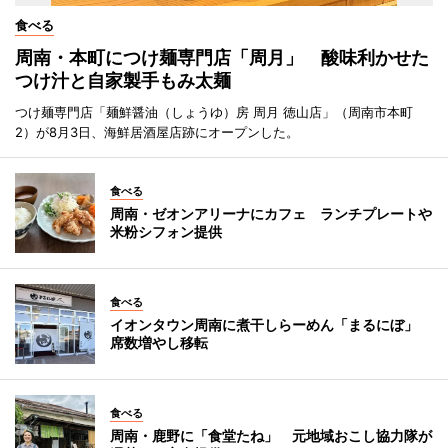
食べる
周南・本町につけ麺専門店「周月」 酸味利かせた
つけ汁と自家製手もみ太麺
つけ麺専門店「麺鮮醤油（しょうゆ）房 周月 徳山店」（周南市本町
2）が8月3日、海鮮居酒屋店跡にオープンした。
食べる
周南・ゼオンアリーナにカフェ ランチプレートや
米粉シフォン提供
食べる
イオンタウン周南に煮干しらーめん「まるにぼ」
席数増やし移転
食べる
周南・鹿野に「食堂たね」 元地域おこし協力隊が