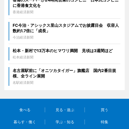
に香港食文化を
香港経済新聞
FC今治・アシックス里山スタジアムでお披露目会 収容人
数約1.7倍に「成長」
今治経済新聞
松本・新村で13万本のヒマワリ満開 見頃は3週間ほど
松本経済新聞
名古屋駅前に「オニツカタイガー」旗艦店 国内2番目規
模、全ライン展開
名駅経済新聞
食べる
見る・遊ぶ
買う
暮らす・働く
学ぶ・知る
特集