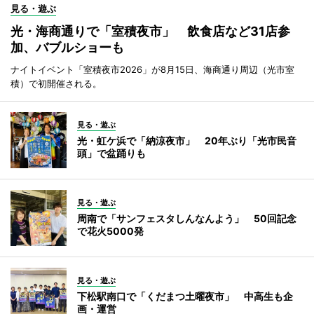
見る・遊ぶ
光・海商通りで「室積夜市」 飲食店など31店参
加、バブルショーも
ナイトイベント「室積夜市2026」が8月15日、海商通り周辺（光市室
積）で初開催される。
見る・遊ぶ
光・虹ケ浜で「納涼夜市」 20年ぶり「光市民音
頭」で盆踊りも
見る・遊ぶ
周南で「サンフェスタしんなんよう」 50回記念
で花火5000発
見る・遊ぶ
下松駅南口で「くだまつ土曜夜市」 中高生も企
画・運営