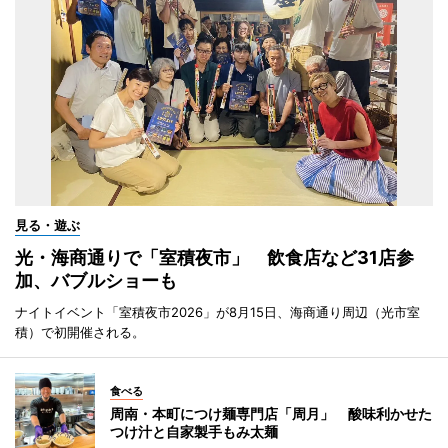
見る・遊ぶ
光・海商通りで「室積夜市」 飲食店など31店参
加、バブルショーも
ナイトイベント「室積夜市2026」が8月15日、海商通り周辺（光市室
積）で初開催される。
食べる
周南・本町につけ麺専門店「周月」 酸味利かせた
つけ汁と自家製手もみ太麺