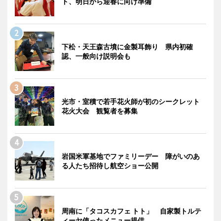
ト、明日から迎春に向け準備
下松・天王森古墳に金製耳飾り 県内初確
認、一般向け説明会も
光市・室積で若手花火師が初のシークレット
花火大会 観覧者を募集
岩国米軍基地でファミリーデー 障がいのあ
る人たち招待し航空ショー公開
周南に「タコスカフェ トト」 自家製トルテ
ィーヤ使ったメニュー提供