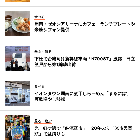
食べる
周南・ゼオンアリーナにカフェ ランチプレートや
米粉シフォン提供
学ぶ・知る
下松で台湾向け新幹線車両「N700ST」披露 日立
笠戸から第1編成出荷
食べる
イオンタウン周南に煮干しらーめん「まるにぼ」
席数増やし移転
見る・遊ぶ
光・虹ケ浜で「納涼夜市」 20年ぶり「光市民音
頭」で盆踊りも