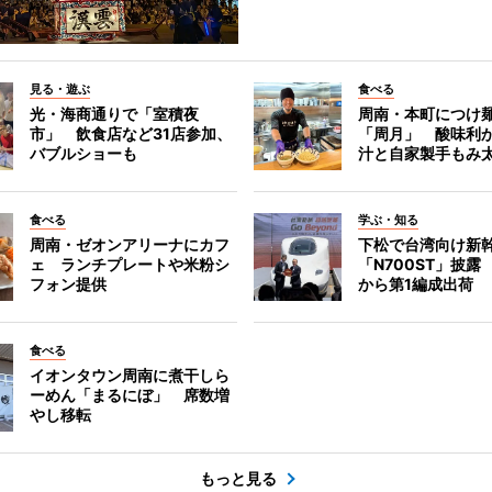
見る・遊ぶ
食べる
光・海商通りで「室積夜
周南・本町につけ
市」 飲食店など31店参加、
「周月」 酸味利
バブルショーも
汁と自家製手もみ
食べる
学ぶ・知る
周南・ゼオンアリーナにカフ
下松で台湾向け新
ェ ランチプレートや米粉シ
「N700ST」披露
フォン提供
から第1編成出荷
食べる
イオンタウン周南に煮干しら
ーめん「まるにぼ」 席数増
やし移転
もっと見る