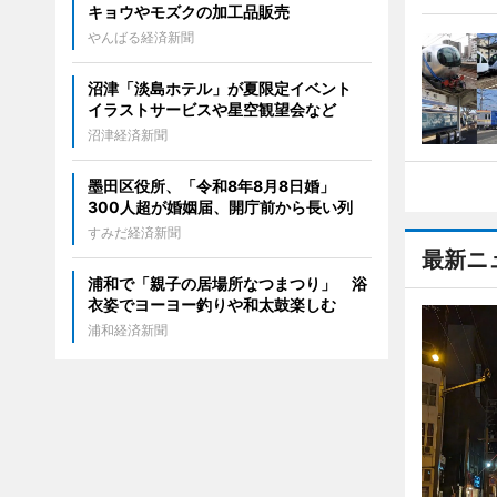
キョウやモズクの加工品販売
やんばる経済新聞
沼津「淡島ホテル」が夏限定イベント
イラストサービスや星空観望会など
沼津経済新聞
墨田区役所、「令和8年8月8日婚」
300人超が婚姻届、開庁前から長い列
すみだ経済新聞
最新ニ
浦和で「親子の居場所なつまつり」 浴
衣姿でヨーヨー釣りや和太鼓楽しむ
浦和経済新聞