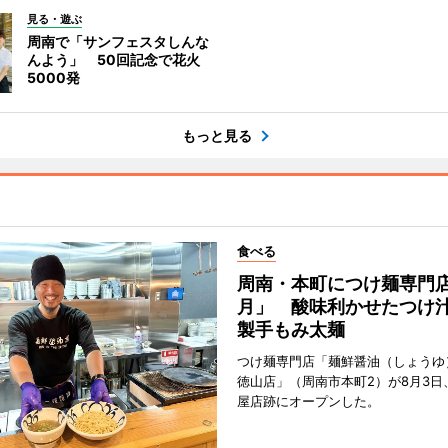
見る・遊ぶ
周南で「サンフェスタしんな
んよう」 50回記念で花火
5000発
もっと見る
食べる
周南・本町につけ麺専門
月」 酸味利かせたつけ
製手もみ太麺
つけ麺専門店「麺鮮醤油（しょうゆ
徳山店」（周南市本町2）が8月3日
屋店跡にオープンした。