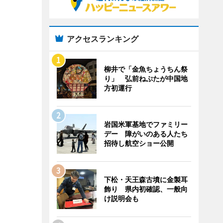
アクセスランキング
柳井で「金魚ちょうちん祭
り」 弘前ねぷたが中国地
方初運行
岩国米軍基地でファミリー
デー 障がいのある人たち
招待し航空ショー公開
下松・天王森古墳に金製耳
飾り 県内初確認、一般向
け説明会も