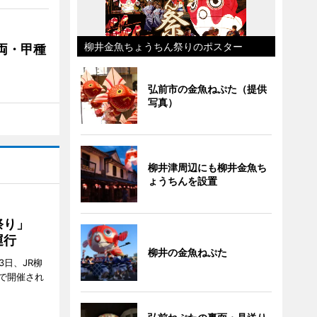
柳井金魚ちょうちん祭りのポスター
両・甲種
弘前市の金魚ねぷた（提供
写真）
柳井津周辺にも柳井金魚ち
ょうちんを設置
ん祭り」
運行
柳井の金魚ねぷた
3日、JR柳
で開催され