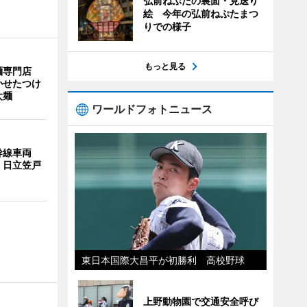
弘前ねぷたの裏面・見送り
絵 今年の弘前ねぷたまつ
りでの様子
もっと見る
麺専門店
かせたつけ
太麺
ワールドフォトニュース
幹線車両
 日立笠戸
東日本国際大昌平が初勝利 高校野球
上野動物園で交通安全呼び