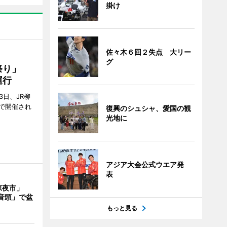
掛け
佐々木６回２失点 大リー
グ
ん祭り」
運行
3日、JR柳
で開催され
復興のシュシャ、愛国の観
光地に
アジア大会公式ウエア発
表
涼夜市」
音頭」で盆
もっと見る