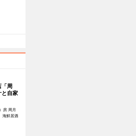
店「周
汁と自家
）房 周月
、海鮮居酒