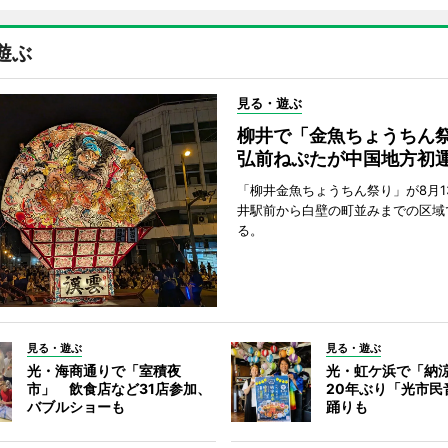
遊ぶ
見る・遊ぶ
柳井で「金魚ちょうち
弘前ねぷたが中国地方初
「柳井金魚ちょうちん祭り」が8月1
井駅前から白壁の町並みまでの区域
る。
見る・遊ぶ
見る・遊ぶ
光・海商通りで「室積夜
光・虹ケ浜で「納
市」 飲食店など31店参加、
20年ぶり「光市民
バブルショーも
踊りも