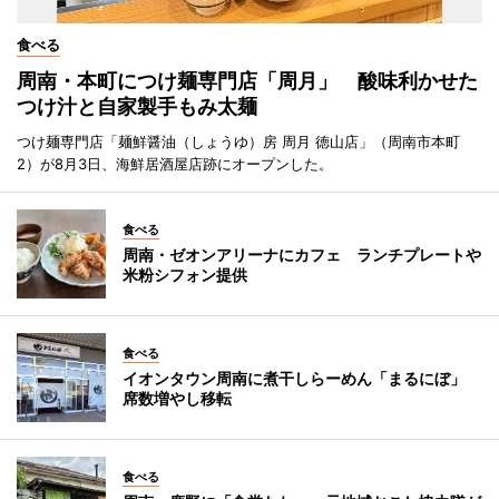
食べる
周南・本町につけ麺専門店「周月」 酸味利かせた
つけ汁と自家製手もみ太麺
つけ麺専門店「麺鮮醤油（しょうゆ）房 周月 徳山店」（周南市本町
2）が8月3日、海鮮居酒屋店跡にオープンした。
食べる
周南・ゼオンアリーナにカフェ ランチプレートや
米粉シフォン提供
食べる
イオンタウン周南に煮干しらーめん「まるにぼ」
席数増やし移転
食べる