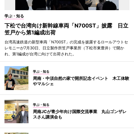
学ぶ・知る
下松で台湾向け新幹線車両「N700ST」披露 日立
笠戸から第1編成出荷
台湾高速鉄道の新型車両「N700ST」の完成を披露するロールアウトセ
レモニーが7月30日、日立製作所笠戸事業所（下松市東豊井）で開か
れ、第1編成が台湾に向けて出荷された。
学ぶ・知る
周南・中須自然の家で開所記念イベント 木工体験
やマルシェ
学ぶ・知る
周南JCが青少年向け国際交流事業 丸山ゴンザレ
スさん講演会も