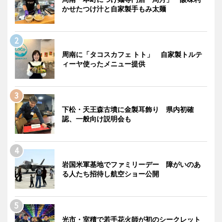
かせたつけ汁と自家製手もみ太麺
周南に「タコスカフェ トト」 自家製トルテ
ィーヤ使ったメニュー提供
下松・天王森古墳に金製耳飾り 県内初確
認、一般向け説明会も
岩国米軍基地でファミリーデー 障がいのあ
る人たち招待し航空ショー公開
光市・室積で若手花火師が初のシークレット