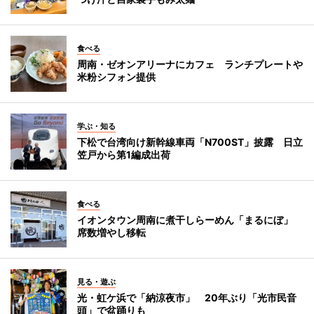
食べる
周南・ゼオンアリーナにカフェ ランチプレートや
米粉シフォン提供
学ぶ・知る
下松で台湾向け新幹線車両「N700ST」披露 日立
笠戸から第1編成出荷
食べる
イオンタウン周南に煮干しらーめん「まるにぼ」
席数増やし移転
見る・遊ぶ
光・虹ケ浜で「納涼夜市」 20年ぶり「光市民音
頭」で盆踊りも