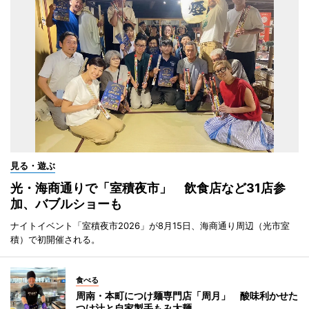
見る・遊ぶ
光・海商通りで「室積夜市」 飲食店など31店参
加、バブルショーも
ナイトイベント「室積夜市2026」が8月15日、海商通り周辺（光市室
積）で初開催される。
食べる
周南・本町につけ麺専門店「周月」 酸味利かせた
つけ汁と自家製手もみ太麺