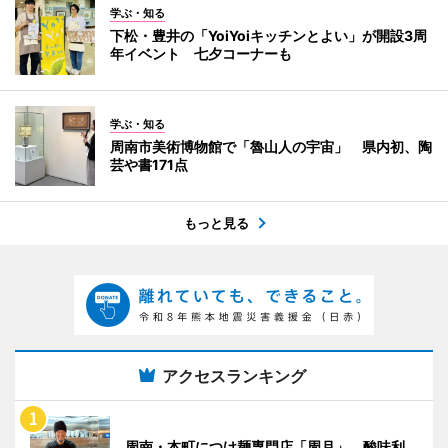
学ぶ・知る
下松・豊井の「YoiYoiキッチンとよい」が開設3周
年イベント 七夕コーナーも
学ぶ・知る
周南市美術博物館で「魯山人の宇宙」 県内初、陶
芸や書171点
もっと見る
アクセスランキング
周南・本町につけ麺専門店「周月」 酸味利