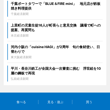
千葉ポートタワーで「BLUE＆FIRE mini」 地元店が鉄板
焼き料理提供
千葉経済新聞
上里町の児童生徒16人が町長らと意見交換 議場で町への
提案、再質問も
本庄経済新聞
河内小阪の「cuisine HAGI」が2周年 旬の食材使い、日
替わりで
東大阪経済新聞
平川・長谷川鉄工が全国大会一次審査に挑む 浮世絵を10
層の鋼板で再現
弘前経済新聞
食べる
見る・遊ぶ
買う