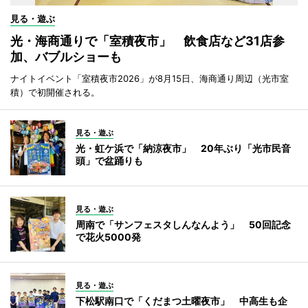
見る・遊ぶ
光・海商通りで「室積夜市」 飲食店など31店参
加、バブルショーも
ナイトイベント「室積夜市2026」が8月15日、海商通り周辺（光市室
積）で初開催される。
見る・遊ぶ
光・虹ケ浜で「納涼夜市」 20年ぶり「光市民音
頭」で盆踊りも
見る・遊ぶ
周南で「サンフェスタしんなんよう」 50回記念
で花火5000発
見る・遊ぶ
下松駅南口で「くだまつ土曜夜市」 中高生も企