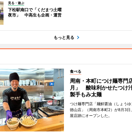
見る・遊ぶ
下松駅南口で「くだまつ土曜
夜市」 中高生も企画・運営
もっと見る
食べる
周南・本町につけ麺専門
月」 酸味利かせたつけ
製手もみ太麺
つけ麺専門店「麺鮮醤油（しょうゆ
徳山店」（周南市本町2）が8月3日
屋店跡にオープンした。