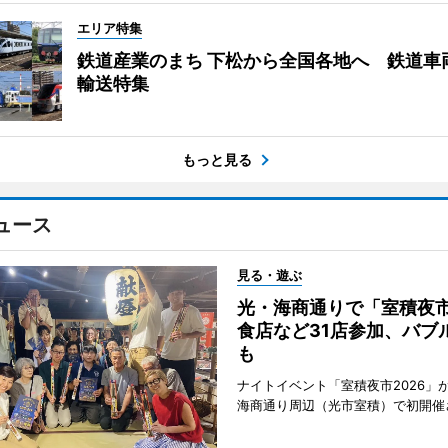
エリア特集
鉄道産業のまち 下松から全国各地へ 鉄道車
輸送特集
もっと見る
ュース
見る・遊ぶ
光・海商通りで「室積夜
食店など31店参加、バブ
も
ナイトイベント「室積夜市2026」が
海商通り周辺（光市室積）で初開催