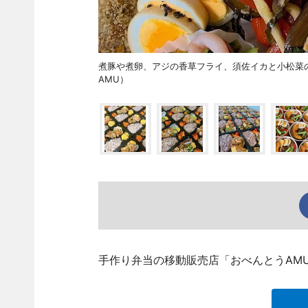
煮豚や煮卵、アジの香草フライ、須佐イカと小松菜
AMU）
手作り弁当の移動販売店「おべんとうAMU