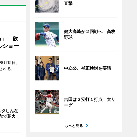
直撃
健大高崎が２回戦へ 高校
野球
市」 飲
ルショー
8月15日、
中立公、補正検討を要請
される。
吉田は２安打１打点 大リ
ーグ
スタしんな
念で花火
もっと見る