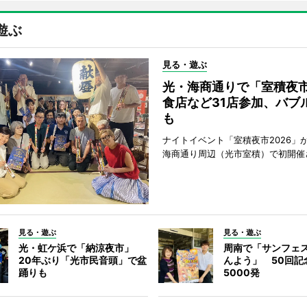
遊ぶ
見る・遊ぶ
光・海商通りで「室積夜
食店など31店参加、バブ
も
ナイトイベント「室積夜市2026」が
海商通り周辺（光市室積）で初開催
見る・遊ぶ
見る・遊ぶ
光・虹ケ浜で「納涼夜市」
周南で「サンフェ
20年ぶり「光市民音頭」で盆
んよう」 50回記
踊りも
5000発