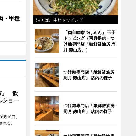
両・甲種
油そば、生卵トッピング
「肉辛味噌つけめん」 玉子
トッピング（写真提供＝つ
け麺専門店「麺鮮醤油房 周
月 徳山店」）
つけ麺専門店「麺鮮醤油房
周月 徳山店」 店内の様子
市」 飲
ルショー
つけ麺専門店「麺鮮醤油房
周月 徳山店」 店内の様子
8月15日、
される。