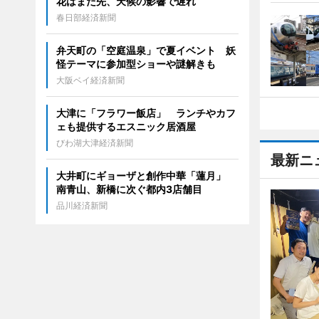
花はまだ先、天候の影響で遅れ
春日部経済新聞
弁天町の「空庭温泉」で夏イベント 妖
怪テーマに参加型ショーや謎解きも
大阪ベイ経済新聞
大津に「フラワー飯店」 ランチやカフ
ェも提供するエスニック居酒屋
びわ湖大津経済新聞
最新ニ
大井町にギョーザと創作中華「蓮月」
南青山、新橋に次ぐ都内3店舗目
品川経済新聞