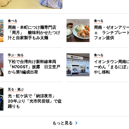
食べる
食べる
周南・本町につけ麺専門店
周南・ゼオンアリ
「周月」 酸味利かせたつけ
ェ ランチプレー
汁と自家製手もみ太麺
フォン提供
学ぶ・知る
食べる
下松で台湾向け新幹線車両
イオンタウン周南
「N700ST」披露 日立笠戸
ーめん「まるにぼ
から第1編成出荷
やし移転
見る・遊ぶ
光・虹ケ浜で「納涼夜市」
20年ぶり「光市民音頭」で盆
踊りも
もっと見る