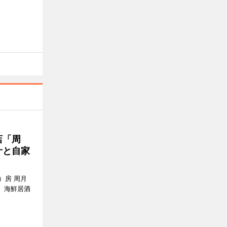
店「周
汁と自家
）房 周月
、海鮮居酒