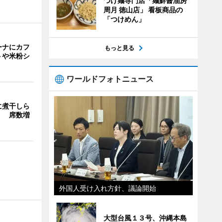
つけ麺専門店「麺鮮醤油房
周月 徳山店」 看板商品の
「つけめん」
ーナにカフ
もっと見る
トや米粉シ
ワールドフォトニュース
に煮干しら
」 席数増
外国人受け入れ方針、議論開始
大型台風１３号、沖縄本島