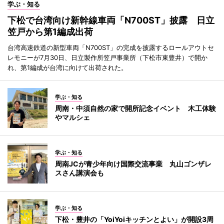
学ぶ・知る
下松で台湾向け新幹線車両「N700ST」披露 日立
笠戸から第1編成出荷
台湾高速鉄道の新型車両「N700ST」の完成を披露するロールアウトセ
レモニーが7月30日、日立製作所笠戸事業所（下松市東豊井）で開か
れ、第1編成が台湾に向けて出荷された。
学ぶ・知る
周南・中須自然の家で開所記念イベント 木工体験
やマルシェ
学ぶ・知る
周南JCが青少年向け国際交流事業 丸山ゴンザレ
スさん講演会も
学ぶ・知る
下松・豊井の「YoiYoiキッチンとよい」が開設3周