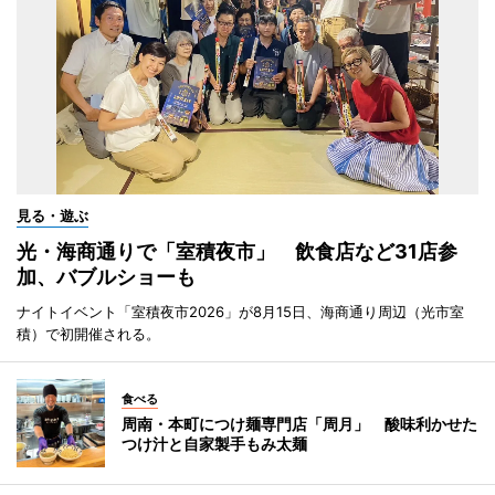
見る・遊ぶ
光・海商通りで「室積夜市」 飲食店など31店参
加、バブルショーも
ナイトイベント「室積夜市2026」が8月15日、海商通り周辺（光市室
積）で初開催される。
食べる
周南・本町につけ麺専門店「周月」 酸味利かせた
つけ汁と自家製手もみ太麺