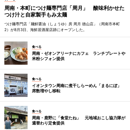
周南・本町につけ麺専門店「周月」 酸味利かせた
つけ汁と自家製手もみ太麺
つけ麺専門店「麺鮮醤油（しょうゆ）房 周月 徳山店」（周南市本町
2）が8月3日、海鮮居酒屋店跡にオープンした。
食べる
周南・ゼオンアリーナにカフェ ランチプレートや
米粉シフォン提供
食べる
イオンタウン周南に煮干しらーめん「まるにぼ」
席数増やし移転
食べる
周南・鹿野に「食堂たね」 元地域おこし協力隊が
週替わり定食提供