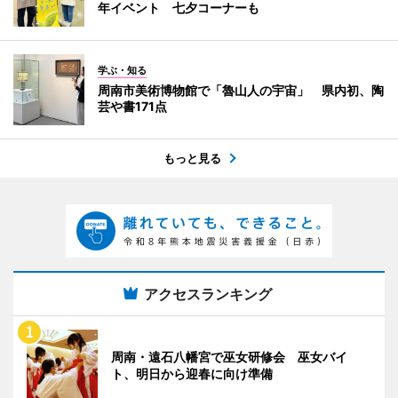
年イベント 七夕コーナーも
学ぶ・知る
周南市美術博物館で「魯山人の宇宙」 県内初、陶
芸や書171点
もっと見る
アクセスランキング
周南・遠石八幡宮で巫女研修会 巫女バイ
ト、明日から迎春に向け準備