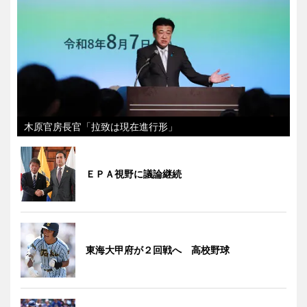
木原官房長官「拉致は現在進行形」
ＥＰＡ視野に議論継続
東海大甲府が２回戦へ 高校野球