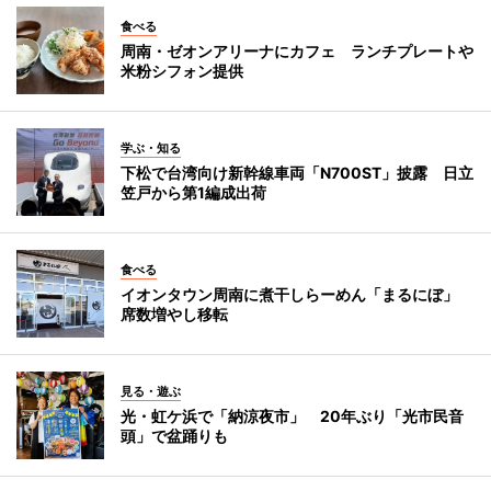
食べる
周南・ゼオンアリーナにカフェ ランチプレートや
米粉シフォン提供
学ぶ・知る
下松で台湾向け新幹線車両「N700ST」披露 日立
笠戸から第1編成出荷
食べる
イオンタウン周南に煮干しらーめん「まるにぼ」
席数増やし移転
見る・遊ぶ
光・虹ケ浜で「納涼夜市」 20年ぶり「光市民音
頭」で盆踊りも