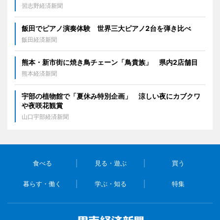
習志野経済新聞
飯田でピアノ演奏体験 世界三大ピアノ2台を弾き比べ
飯田経済新聞
熊本・新市街に焼き鳥チェーン「鳥貴族」 県内2店舗目
熊本経済新聞
宇部の植物館で「夏休み特別企画」 涼しい夜にカブクワ
や夜咲花観賞
山口宇部経済新聞
食べる
見る・遊ぶ
買う
暮らす・働く
学ぶ・知る
特集