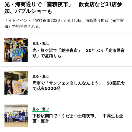
光・海商通りで「室積夜市」 飲食店など31店参
加、バブルショーも
ナイトイベント「室積夜市2026」が8月15日、海商通り周辺（光市室
積）で初開催される。
見る・遊ぶ
光・虹ケ浜で「納涼夜市」 20年ぶり「光市民音
頭」で盆踊りも
見る・遊ぶ
周南で「サンフェスタしんなんよう」 50回記念
で花火5000発
見る・遊ぶ
下松駅南口で「くだまつ土曜夜市」 中高生も企
画・運営