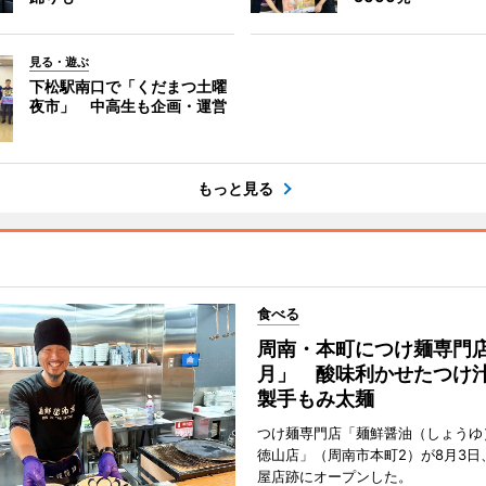
見る・遊ぶ
下松駅南口で「くだまつ土曜
夜市」 中高生も企画・運営
もっと見る
食べる
周南・本町につけ麺専門
月」 酸味利かせたつけ
製手もみ太麺
つけ麺専門店「麺鮮醤油（しょうゆ
徳山店」（周南市本町2）が8月3日
屋店跡にオープンした。