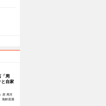
店「周
汁と自家
）房 周月
、海鮮居酒