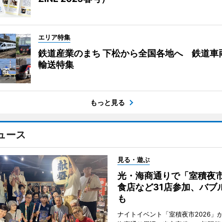
エリア特集
鉄道産業のまち 下松から全国各地へ 鉄道車
輸送特集
もっと見る
ュース
見る・遊ぶ
光・海商通りで「室積夜
食店など31店参加、バブ
も
ナイトイベント「室積夜市2026」が