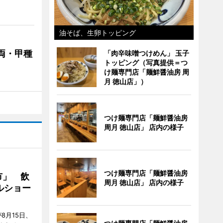
油そば、生卵トッピング
両・甲種
「肉辛味噌つけめん」 玉子
トッピング（写真提供＝つ
け麺専門店「麺鮮醤油房 周
月 徳山店」）
つけ麺専門店「麺鮮醤油房
周月 徳山店」 店内の様子
つけ麺専門店「麺鮮醤油房
市」 飲
周月 徳山店」 店内の様子
ルショー
8月15日、