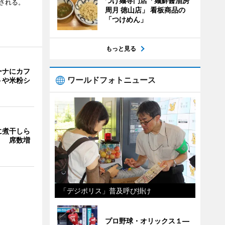
つけ麺専門店「麺鮮醤油房
される。
周月 徳山店」 看板商品の
「つけめん」
もっと見る
ーナにカフ
ワールドフォトニュース
トや米粉シ
に煮干しら
」 席数増
「デジポリス」普及呼び掛け
プロ野球・オリックス１―