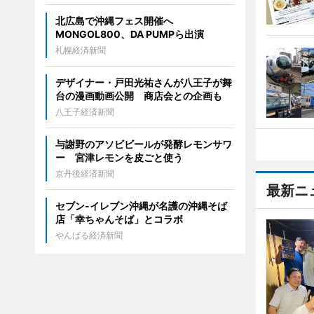
北広島で沖縄フェス開催へ
MONGOL800、DA PUMPら出演
札幌経済新聞
デザイナー・戸田光祐さんが八王子が舞
台の漫画動画公開 商店会との企画も
八王子経済新聞
与謝野のアソビビールが発酵レモンサワ
ー 宮津レモンを皮ごと使う
京丹後経済新聞
最新ニ
セブン‐イレブン沖縄が名護の沖縄そば
店「幸ちゃんそば」とコラボ
やんばる経済新聞