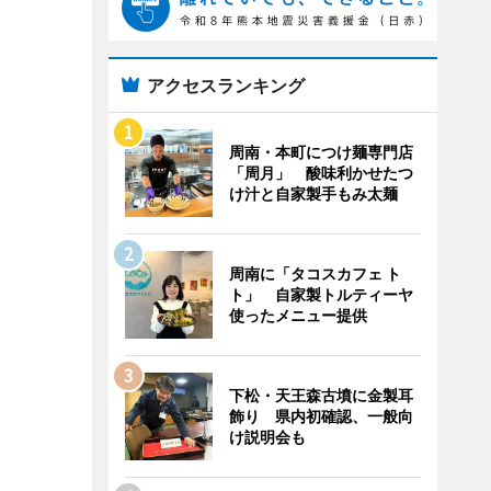
アクセスランキング
周南・本町につけ麺専門店
「周月」 酸味利かせたつ
け汁と自家製手もみ太麺
周南に「タコスカフェ ト
ト」 自家製トルティーヤ
使ったメニュー提供
下松・天王森古墳に金製耳
飾り 県内初確認、一般向
け説明会も