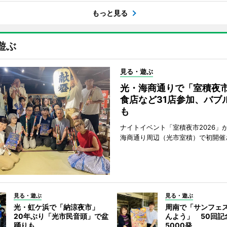
もっと見る
遊ぶ
見る・遊ぶ
光・海商通りで「室積夜
食店など31店参加、バブ
も
ナイトイベント「室積夜市2026」が
海商通り周辺（光市室積）で初開催
見る・遊ぶ
見る・遊ぶ
光・虹ケ浜で「納涼夜市」
周南で「サンフェ
20年ぶり「光市民音頭」で盆
んよう」 50回記
踊りも
5000発