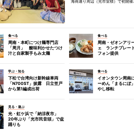
海商通り周辺（光市室積）で初開催
食べる
食べる
周南・本町につけ麺専門店
周南・ゼオンアリ
「周月」 酸味利かせたつけ
ェ ランチプレー
汁と自家製手もみ太麺
フォン提供
学ぶ・知る
食べる
下松で台湾向け新幹線車両
イオンタウン周南
「N700ST」披露 日立笠戸
ーめん「まるにぼ
から第1編成出荷
やし移転
見る・遊ぶ
光・虹ケ浜で「納涼夜市」
20年ぶり「光市民音頭」で盆
踊りも