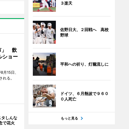
３楽天
佐野日大、２回戦へ 高校
野球
市」 飲
ルショー
平和への祈り、灯籠流しに
8月15日、
される。
ドイツ、６月熱波で９６０
０人死亡
スタしんな
もっと見る
念で花火