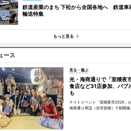
鉄道産業のまち 下松から全国各地へ 鉄道車
輸送特集
もっと見る
ュース
見る・遊ぶ
光・海商通りで「室積夜
食店など31店参加、バブ
も
ナイトイベント「室積夜市2026」が
海商通り周辺（光市室積）で初開催