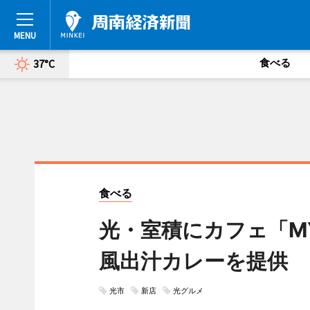
食べる
37°C
食べる
光・室積にカフェ「MY
風出汁カレーを提供
光市
新店
光グルメ