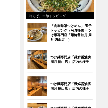
油そば、生卵トッピング
「肉辛味噌つけめん」 玉子
トッピング（写真提供＝つ
け麺専門店「麺鮮醤油房 周
月 徳山店」）
つけ麺専門店「麺鮮醤油房
周月 徳山店」 店内の様子
つけ麺専門店「麺鮮醤油房
周月 徳山店」 店内の様子