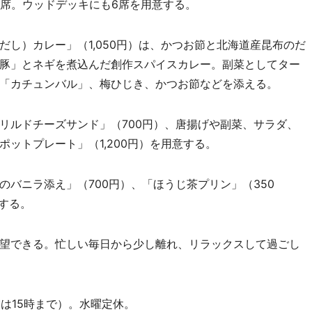
3席。ウッドデッキにも6席を用意する。
し）カレー」（1,050円）は、かつお節と北海道産昆布のだ
豚」とネギを煮込んだ創作スパイスカレー。副菜としてター
「カチュンバル」、梅ひじき、かつお節などを添える。
ルドチーズサンド」（700円）、唐揚げや副菜、サラダ、
ットプレート」（1,200円）を用意する。
バニラ添え」（700円）、「ほうじ茶プリン」（350
する。
望できる。忙しい毎日から少し離れ、リラックスして過ごし
業は15時まで）。水曜定休。