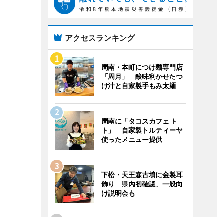
アクセスランキング
周南・本町につけ麺専門店
「周月」 酸味利かせたつ
け汁と自家製手もみ太麺
周南に「タコスカフェ ト
ト」 自家製トルティーヤ
使ったメニュー提供
下松・天王森古墳に金製耳
飾り 県内初確認、一般向
け説明会も