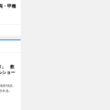
両・甲種
市」 飲
ルショー
8月15日、
される。