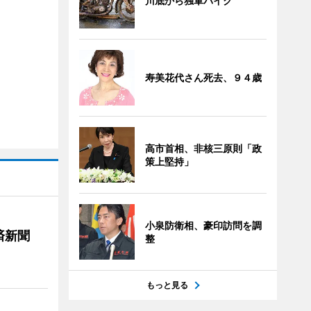
川底から独軍バイク
寿美花代さん死去、９４歳
高市首相、非核三原則「政
策上堅持」
小泉防衛相、豪印訪問を調
済新聞
整
もっと見る