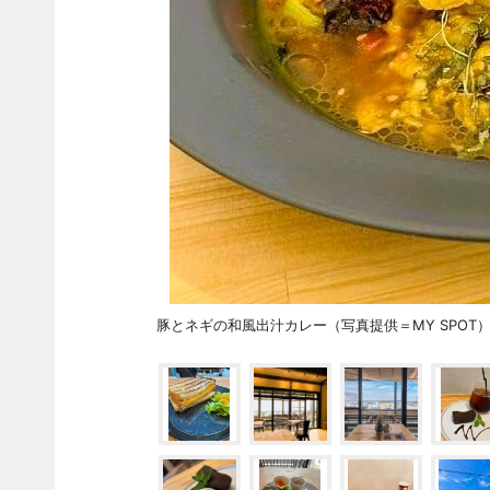
豚とネギの和風出汁カレー（写真提供＝MY SPOT