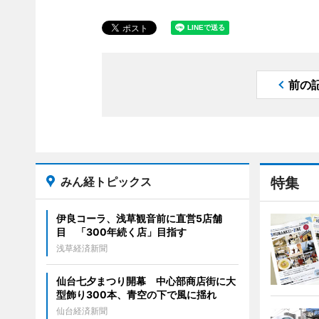
前の
みん経トピックス
特集
伊良コーラ、浅草観音前に直営5店舗
目 「300年続く店」目指す
浅草経済新聞
仙台七夕まつり開幕 中心部商店街に大
型飾り300本、青空の下で風に揺れ
仙台経済新聞