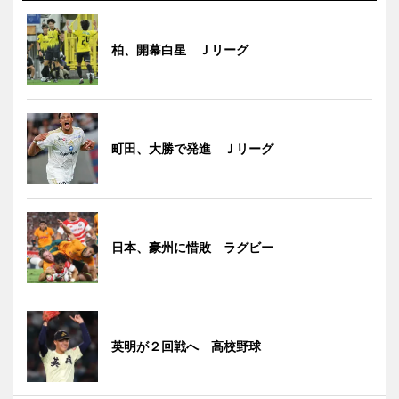
柏、開幕白星 Ｊリーグ
町田、大勝で発進 Ｊリーグ
日本、豪州に惜敗 ラグビー
英明が２回戦へ 高校野球