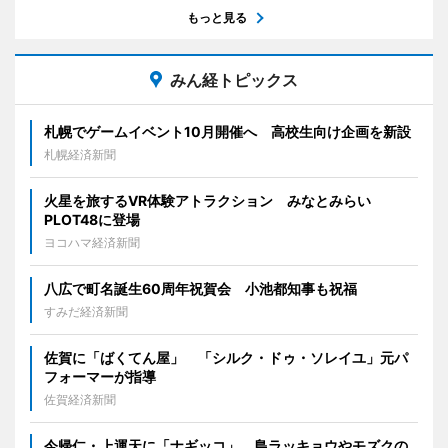
もっと見る
みん経トピックス
札幌でゲームイベント10月開催へ 高校生向け企画を新設
札幌経済新聞
火星を旅するVR体験アトラクション みなとみらい
PLOT48に登場
ヨコハマ経済新聞
八広で町名誕生60周年祝賀会 小池都知事も祝福
すみだ経済新聞
佐賀に「ばくてん屋」 「シルク・ドゥ・ソレイユ」元パ
フォーマーが指導
佐賀経済新聞
今帰仁・上運天に「ナギッコ」 島ラッキョウやモズクの