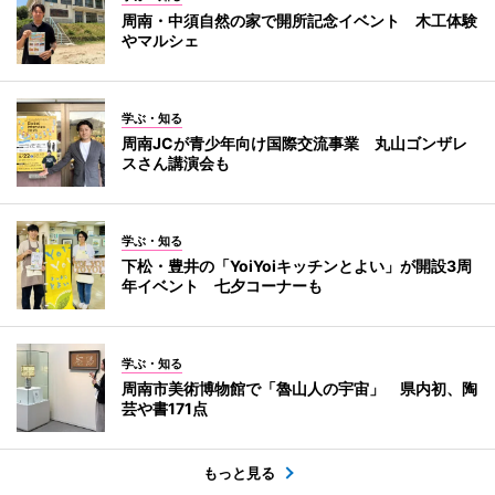
周南・中須自然の家で開所記念イベント 木工体験
やマルシェ
学ぶ・知る
周南JCが青少年向け国際交流事業 丸山ゴンザレ
スさん講演会も
学ぶ・知る
下松・豊井の「YoiYoiキッチンとよい」が開設3周
年イベント 七夕コーナーも
学ぶ・知る
周南市美術博物館で「魯山人の宇宙」 県内初、陶
芸や書171点
もっと見る