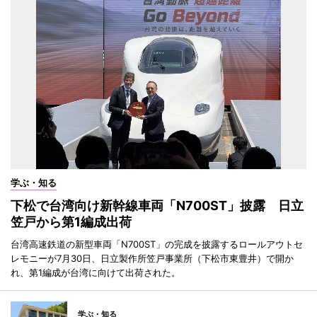
学ぶ・知る
下松で台湾向け新幹線車両「N700ST」披露 日立
笠戸から第1編成出荷
台湾高速鉄道の新型車両「N700ST」の完成を披露するロールアウトセ
レモニーが7月30日、日立製作所笠戸事業所（下松市東豊井）で開か
れ、第1編成が台湾に向けて出荷された。
学ぶ・知る