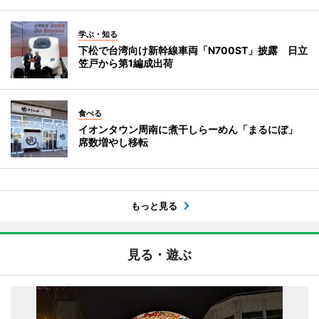
学ぶ・知る
下松で台湾向け新幹線車両「N700ST」披露 日立
笠戸から第1編成出荷
食べる
イオンタウン周南に煮干しらーめん「まるにぼ」
席数増やし移転
もっと見る
見る・遊ぶ