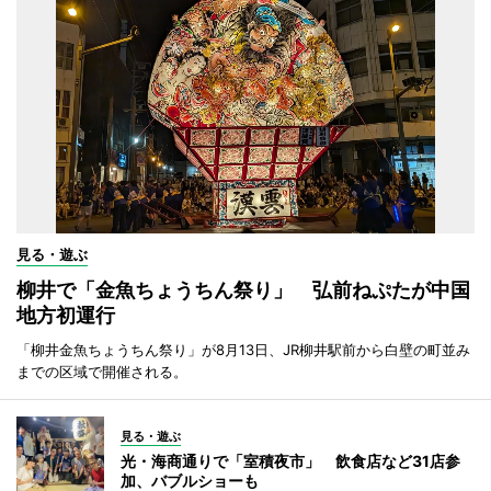
見る・遊ぶ
柳井で「金魚ちょうちん祭り」 弘前ねぷたが中国
地方初運行
「柳井金魚ちょうちん祭り」が8月13日、JR柳井駅前から白壁の町並み
までの区域で開催される。
見る・遊ぶ
光・海商通りで「室積夜市」 飲食店など31店参
加、バブルショーも