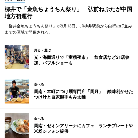
柳井で「金魚ちょうちん祭り」 弘前ねぷたが中国
地方初運行
「柳井金魚ちょうちん祭り」が8月13日、JR柳井駅前から白壁の町並み
までの区域で開催される。
見る・遊ぶ
光・海商通りで「室積夜市」 飲食店など31店参
加、バブルショーも
食べる
周南・本町につけ麺専門店「周月」 酸味利かせた
つけ汁と自家製手もみ太麺
食べる
周南・ゼオンアリーナにカフェ ランチプレートや
米粉シフォン提供