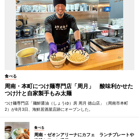
食べる
周南・本町につけ麺専門店「周月」 酸味利かせた
つけ汁と自家製手もみ太麺
つけ麺専門店「麺鮮醤油（しょうゆ）房 周月 徳山店」（周南市本町
2）が8月3日、海鮮居酒屋店跡にオープンした。
食べる
周南・ゼオンアリーナにカフェ ランチプレートや