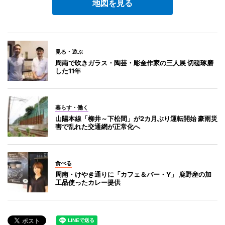
地図を見る
見る・遊ぶ
周南で吹きガラス・陶芸・彫金作家の三人展 切磋琢磨
した11年
暮らす・働く
山陽本線「柳井～下松間」が2カ月ぶり運転開始 豪雨災
害で乱れた交通網が正常化へ
食べる
周南・けやき通りに「カフェ＆バー・Y」 鹿野産の加
工品使ったカレー提供