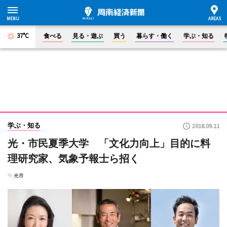
37°C
食べる
見る・遊ぶ
買う
暮らす・働く
学ぶ・知る
学ぶ・知る
2018.09.11
光・市民夏季大学 「文化力向上」目的に料
理研究家、気象予報士ら招く
光市