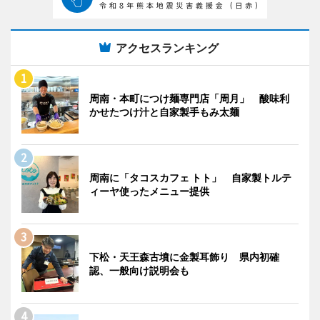
アクセスランキング
周南・本町につけ麺専門店「周月」 酸味利
かせたつけ汁と自家製手もみ太麺
周南に「タコスカフェ トト」 自家製トルテ
ィーヤ使ったメニュー提供
下松・天王森古墳に金製耳飾り 県内初確
認、一般向け説明会も