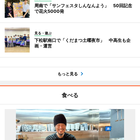
周南で「サンフェスタしんなんよう」 50回記念
で花火5000発
見る・遊ぶ
下松駅南口で「くだまつ土曜夜市」 中高生も企
画・運営
もっと見る
食べる