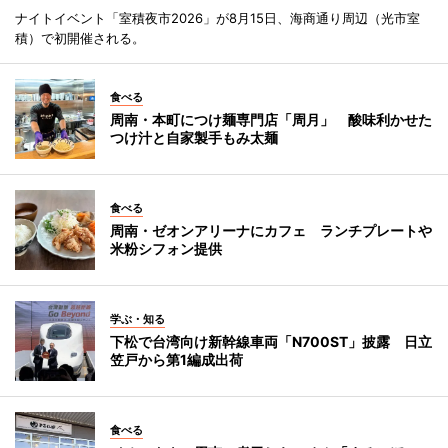
ナイトイベント「室積夜市2026」が8月15日、海商通り周辺（光市室
積）で初開催される。
食べる
周南・本町につけ麺専門店「周月」 酸味利かせた
つけ汁と自家製手もみ太麺
食べる
周南・ゼオンアリーナにカフェ ランチプレートや
米粉シフォン提供
学ぶ・知る
下松で台湾向け新幹線車両「N700ST」披露 日立
笠戸から第1編成出荷
食べる