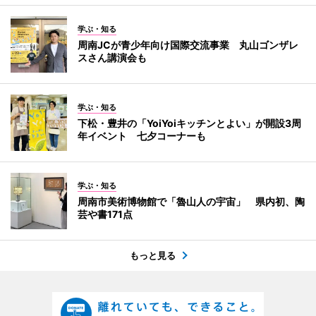
学ぶ・知る
周南JCが青少年向け国際交流事業 丸山ゴンザレ
スさん講演会も
学ぶ・知る
下松・豊井の「YoiYoiキッチンとよい」が開設3周
年イベント 七夕コーナーも
学ぶ・知る
周南市美術博物館で「魯山人の宇宙」 県内初、陶
芸や書171点
もっと見る