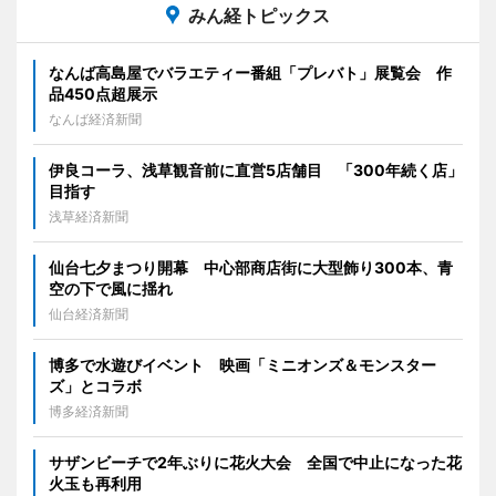
みん経トピックス
なんば高島屋でバラエティー番組「プレバト」展覧会 作
品450点超展示
なんば経済新聞
伊良コーラ、浅草観音前に直営5店舗目 「300年続く店」
目指す
浅草経済新聞
仙台七夕まつり開幕 中心部商店街に大型飾り300本、青
空の下で風に揺れ
仙台経済新聞
博多で水遊びイベント 映画「ミニオンズ＆モンスター
ズ」とコラボ
博多経済新聞
サザンビーチで2年ぶりに花火大会 全国で中止になった花
火玉も再利用