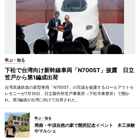
学ぶ・知る
下松で台湾向け新幹線車両「N700ST」披露 日立
笠戸から第1編成出荷
台湾高速鉄道の新型車両「N700ST」の完成を披露するロールアウトセ
レモニーが7月30日、日立製作所笠戸事業所（下松市東豊井）で開か
れ、第1編成が台湾に向けて出荷された。
学ぶ・知る
周南・中須自然の家で開所記念イベント 木工体験
やマルシェ