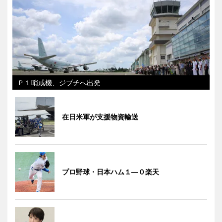
Ｐ１哨戒機、ジブチへ出発
在日米軍が支援物資輸送
プロ野球・日本ハム１―０楽天