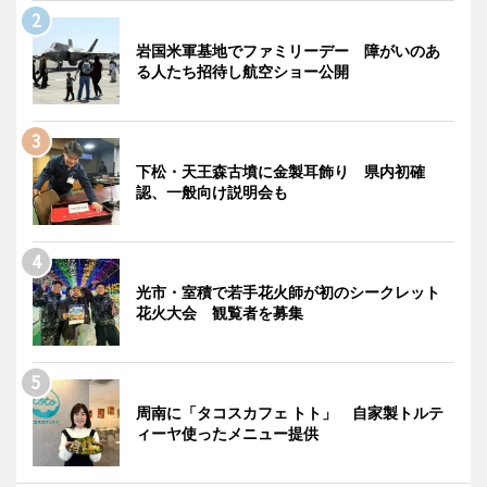
岩国米軍基地でファミリーデー 障がいのあ
る人たち招待し航空ショー公開
下松・天王森古墳に金製耳飾り 県内初確
認、一般向け説明会も
光市・室積で若手花火師が初のシークレット
花火大会 観覧者を募集
周南に「タコスカフェ トト」 自家製トルテ
ィーヤ使ったメニュー提供