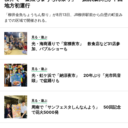
地方初運行
「柳井金魚ちょうちん祭り」が8月13日、JR柳井駅前から白壁の町並み
までの区域で開催される。
見る・遊ぶ
光・海商通りで「室積夜市」 飲食店など31店参
加、バブルショーも
見る・遊ぶ
光・虹ケ浜で「納涼夜市」 20年ぶり「光市民音
頭」で盆踊りも
見る・遊ぶ
周南で「サンフェスタしんなんよう」 50回記念
で花火5000発