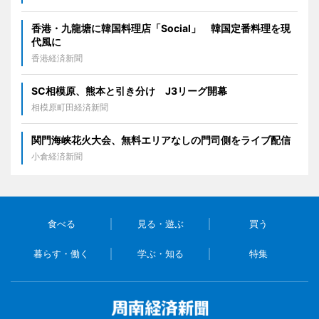
香港・九龍塘に韓国料理店「Social」 韓国定番料理を現
代風に
香港経済新聞
SC相模原、熊本と引き分け J3リーグ開幕
相模原町田経済新聞
関門海峡花火大会、無料エリアなしの門司側をライブ配信
小倉経済新聞
食べる
見る・遊ぶ
買う
暮らす・働く
学ぶ・知る
特集