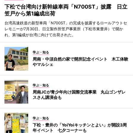
下松で台湾向け新幹線車両「N700ST」披露 日立
笠戸から第1編成出荷
台湾高速鉄道の新型車両「N700ST」の完成を披露するロールアウトセ
レモニーが7月30日、日立製作所笠戸事業所（下松市東豊井）で開か
れ、第1編成が台湾に向けて出荷された。
学ぶ・知る
周南・中須自然の家で開所記念イベント 木工体験
やマルシェ
学ぶ・知る
周南JCが青少年向け国際交流事業 丸山ゴンザレ
スさん講演会も
学ぶ・知る
下松・豊井の「YoiYoiキッチンとよい」が開設3周
年イベント 七夕コーナーも