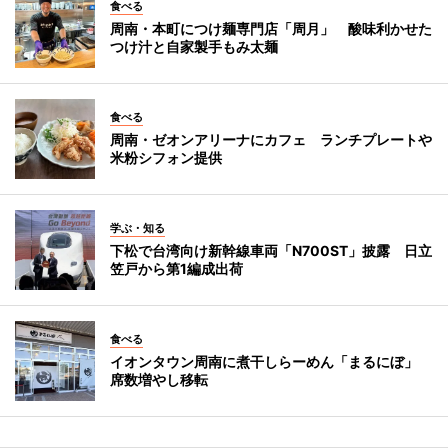
食べる
周南・本町につけ麺専門店「周月」 酸味利かせた
つけ汁と自家製手もみ太麺
食べる
周南・ゼオンアリーナにカフェ ランチプレートや
米粉シフォン提供
学ぶ・知る
下松で台湾向け新幹線車両「N700ST」披露 日立
笠戸から第1編成出荷
食べる
イオンタウン周南に煮干しらーめん「まるにぼ」
席数増やし移転