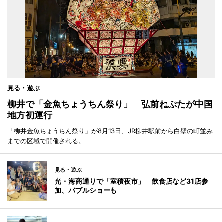
見る・遊ぶ
柳井で「金魚ちょうちん祭り」 弘前ねぷたが中国
地方初運行
「柳井金魚ちょうちん祭り」が8月13日、JR柳井駅前から白壁の町並み
までの区域で開催される。
見る・遊ぶ
光・海商通りで「室積夜市」 飲食店など31店参
加、バブルショーも