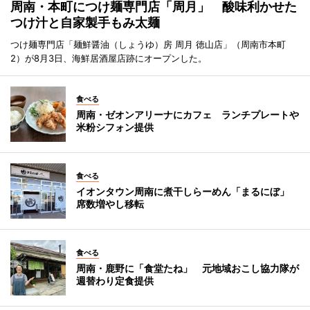
周南・本町につけ麺専門店「周月」 酸味利かせた
つけ汁と自家製手もみ太麺
つけ麺専門店「麺鮮醤油（しょうゆ）房 周月 徳山店」（周南市本町
2）が8月3日、海鮮居酒屋店跡にオープンした。
食べる
周南・ゼオンアリーナにカフェ ランチプレートや
米粉シフォン提供
食べる
イオンタウン周南に煮干しらーめん「まるにぼ」
席数増やし移転
食べる
周南・鹿野に「食堂たね」 元地域おこし協力隊が
週替わり定食提供