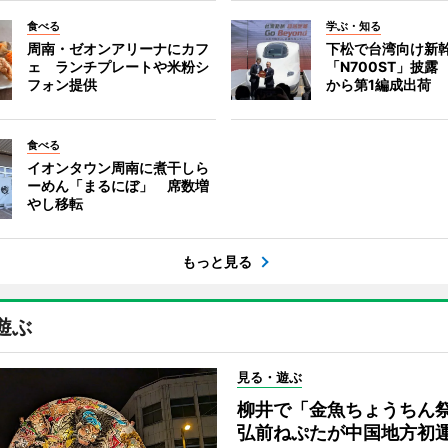
食べる
学ぶ・知る
周南・ゼオンアリーナにカフ
下松で台湾向け新
ェ ランチプレートや米粉シ
「N700ST」披露
フォン提供
から第1編成出荷
食べる
イオンタウン周南に煮干しら
ーめん「まるにぼ」 席数増
やし移転
もっと見る
遊ぶ
見る・遊ぶ
柳井で「金魚ちょうち
弘前ねぷたが中国地方初