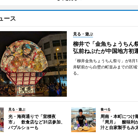
ュース
見る・遊ぶ
柳井で「金魚ちょうち
弘前ねぷたが中国地方初
「柳井金魚ちょうちん祭り」が8月1
井駅前から白壁の町並みまでの区域
る。
見る・遊ぶ
食べる
光・海商通りで「室積夜
周南・本町につけ
市」 飲食店など31店参加、
「周月」 酸味利
バブルショーも
汁と自家製手もみ