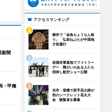
アクセスランキング
柳井で「金魚ちょうちん祭
り」 弘前ねぷたが中国地
方初運行
済新聞
岩国米軍基地でファミリー
デー 障がいのある人たち
招待し航空ショー公開
両・甲種
光市・室積で若手花火師が
初のシークレット花火大
会 観覧者を募集