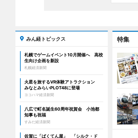
みん経トピックス
特集
札幌でゲームイベント10月開催へ 高校
生向け企画を新設
札幌経済新聞
火星を旅するVR体験アトラクション
みなとみらいPLOT48に登場
ヨコハマ経済新聞
八広で町名誕生60周年祝賀会 小池都
知事も祝福
すみだ経済新聞
佐賀に「ばくてん屋」 「シルク・ド