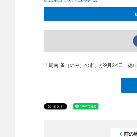
「周南 蚤（のみ）の市」が9月24日、徳
前の