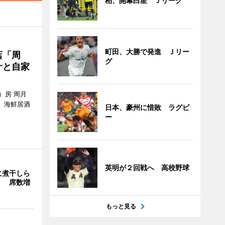
柏、開幕白星 Ｊリーグ
町田、大勝で発進 Ｊリー
店「周
グ
汁と自家
）房 周月
、海鮮居酒
日本、豪州に惜敗 ラグビ
ー
英明が２回戦へ 高校野球
に煮干しら
」 席数増
もっと見る