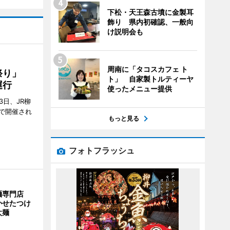
下松・天王森古墳に金製耳
飾り 県内初確認、一般向
け説明会も
周南に「タコスカフェ ト
ん祭り」
ト」 自家製トルティーヤ
運行
使ったメニュー提供
3日、JR柳
で開催され
もっと見る
フォトフラッシュ
麺専門店
かせたつけ
太麺