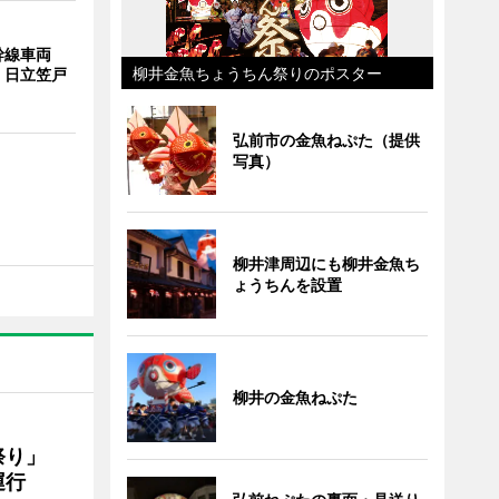
幹線車両
柳井金魚ちょうちん祭りのポスター
 日立笠戸
弘前市の金魚ねぷた（提供
写真）
柳井津周辺にも柳井金魚ち
ょうちんを設置
柳井の金魚ねぷた
ん祭り」
運行