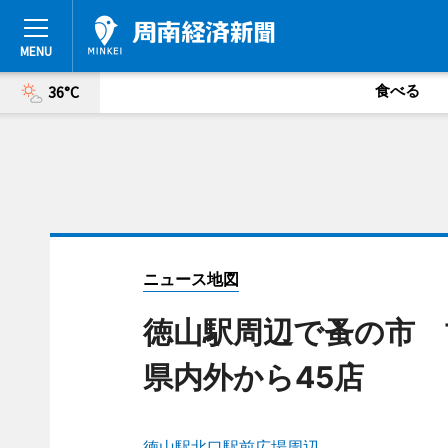
食べる
36°C
ニュース地図
徳山駅周辺で蚤の市 
県内外から45店
徳山駅北口駅前広場周辺