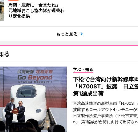
周南・鹿野に「食堂たね」
元地域おこし協力隊が週替わ
り定食提供
もっと見る
知る
学ぶ・知る
下松で台湾向け新幹線車
「N700ST」披露 日立
第1編成出荷
台湾高速鉄道の新型車両「N700ST
披露するロールアウトセレモニーが7
日立製作所笠戸事業所（下松市東豊
れ、第1編成が台湾に向けて出荷さ