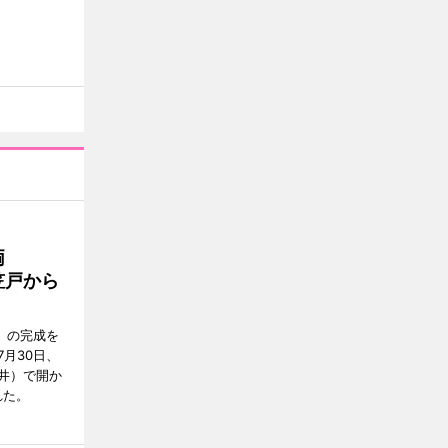
両
笠戸から
」の完成を
月30日、
井）で開か
れた。