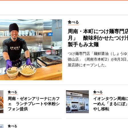
食べる
周南・本町につけ麺専門
月」 酸味利かせたつけ
製手もみ太麺
つけ麺専門店「麺鮮醤油（しょうゆ
徳山店」（周南市本町2）が8月3日
屋店跡にオープンした。
食べる
食べる
周南・ゼオンアリーナにカフ
イオンタウン周南
ェ ランチプレートや米粉シ
ーめん「まるにぼ
フォン提供
やし移転
食べる