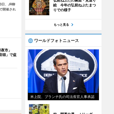
弘前ねぷたの裏面・見送り
3日、JR柳
絵 今年の弘前ねぷたまつ
で開催され
りでの様子
もっと見る
ワールドフォトニュース
涼夜市」
音頭」で盆
米上院、ブランチ氏の司法長官人事承認