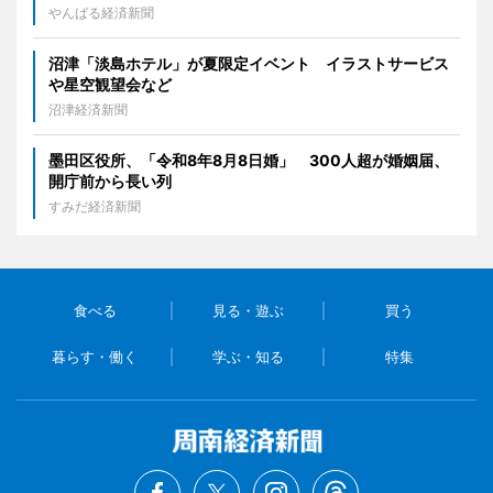
やんばる経済新聞
沼津「淡島ホテル」が夏限定イベント イラストサービス
や星空観望会など
沼津経済新聞
墨田区役所、「令和8年8月8日婚」 300人超が婚姻届、
開庁前から長い列
すみだ経済新聞
食べる
見る・遊ぶ
買う
暮らす・働く
学ぶ・知る
特集