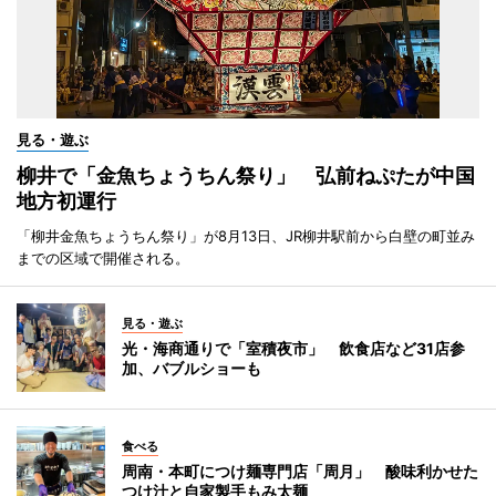
見る・遊ぶ
柳井で「金魚ちょうちん祭り」 弘前ねぷたが中国
地方初運行
「柳井金魚ちょうちん祭り」が8月13日、JR柳井駅前から白壁の町並み
までの区域で開催される。
見る・遊ぶ
光・海商通りで「室積夜市」 飲食店など31店参
加、バブルショーも
食べる
周南・本町につけ麺専門店「周月」 酸味利かせた
つけ汁と自家製手もみ太麺