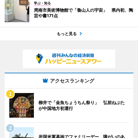
学ぶ・知る
周南市美術博物館で「魯山人の宇宙」 県内初、陶
芸や書171点
もっと見る
アクセスランキング
柳井で「金魚ちょうちん祭り」 弘前ねぷた
が中国地方初運行
岩国米軍基地でファミリーデー 障がいのあ