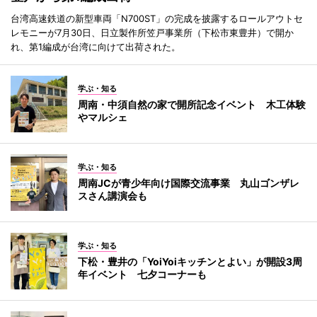
台湾高速鉄道の新型車両「N700ST」の完成を披露するロールアウトセ
レモニーが7月30日、日立製作所笠戸事業所（下松市東豊井）で開か
れ、第1編成が台湾に向けて出荷された。
学ぶ・知る
周南・中須自然の家で開所記念イベント 木工体験
やマルシェ
学ぶ・知る
周南JCが青少年向け国際交流事業 丸山ゴンザレ
スさん講演会も
学ぶ・知る
下松・豊井の「YoiYoiキッチンとよい」が開設3周
年イベント 七夕コーナーも