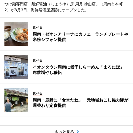
つけ麺専門店「麺鮮醤油（しょうゆ）房 周月 徳山店」（周南市本町
2）が8月3日、海鮮居酒屋店跡にオープンした。
食べる
周南・ゼオンアリーナにカフェ ランチプレートや
米粉シフォン提供
食べる
イオンタウン周南に煮干しらーめん「まるにぼ」
席数増やし移転
食べる
周南・鹿野に「食堂たね」 元地域おこし協力隊が
週替わり定食提供
もっと見る