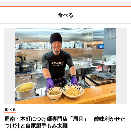
食べる
食べる
周南・本町につけ麺専門店「周月」 酸味利かせた
つけ汁と自家製手もみ太麺