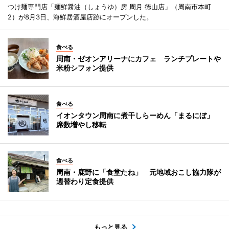
つけ麺専門店「麺鮮醤油（しょうゆ）房 周月 徳山店」（周南市本町
2）が8月3日、海鮮居酒屋店跡にオープンした。
食べる
周南・ゼオンアリーナにカフェ ランチプレートや
米粉シフォン提供
食べる
イオンタウン周南に煮干しらーめん「まるにぼ」
席数増やし移転
食べる
周南・鹿野に「食堂たね」 元地域おこし協力隊が
週替わり定食提供
もっと見る