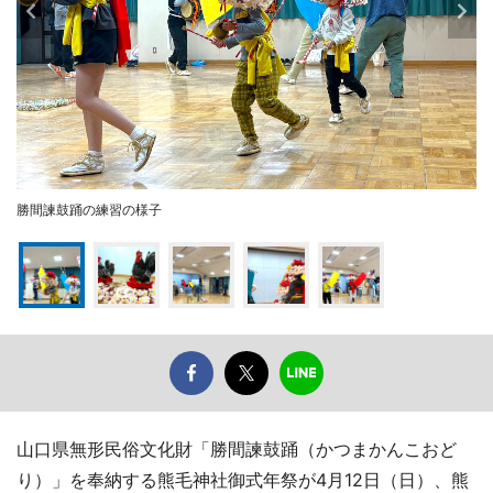
勝間諫鼓踊の練習の様子
山口県無形民俗文化財「勝間諫鼓踊（かつまかんこおど
り）」を奉納する熊毛神社御式年祭が4月12日（日）、熊