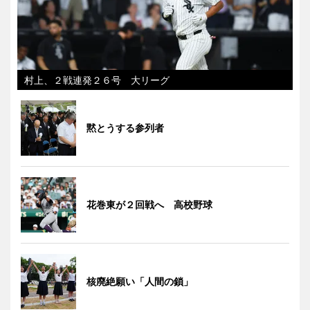
村上、２戦連発２６号 大リーグ
黙とうする参列者
花巻東が２回戦へ 高校野球
核廃絶願い「人間の鎖」