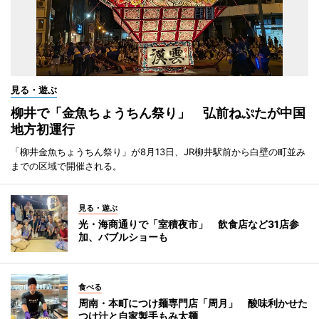
見る・遊ぶ
柳井で「金魚ちょうちん祭り」 弘前ねぷたが中国
地方初運行
「柳井金魚ちょうちん祭り」が8月13日、JR柳井駅前から白壁の町並み
までの区域で開催される。
見る・遊ぶ
光・海商通りで「室積夜市」 飲食店など31店参
加、バブルショーも
食べる
周南・本町につけ麺専門店「周月」 酸味利かせた
つけ汁と自家製手もみ太麺