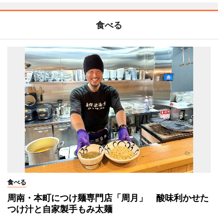
食べる
食べる
周南・本町につけ麺専門店「周月」 酸味利かせた
つけ汁と自家製手もみ太麺