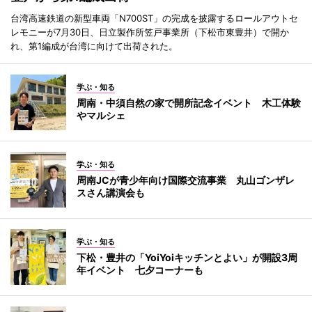
台湾高速鉄道の新型車両「N700ST」の完成を披露するロールアウトセ
レモニーが7月30日、日立製作所笠戸事業所（下松市東豊井）で開か
れ、第1編成が台湾に向けて出荷された。
学ぶ・知る
周南・中須自然の家で開所記念イベント 木工体験
やマルシェ
学ぶ・知る
周南JCが青少年向け国際交流事業 丸山ゴンザレ
スさん講演会も
学ぶ・知る
下松・豊井の「YoiYoiキッチンとよい」が開設3周
年イベント 七夕コーナーも