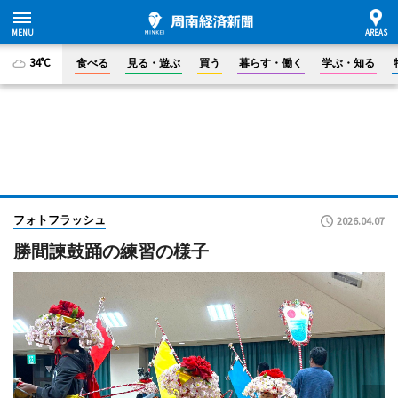
34°C
食べる
見る・遊ぶ
買う
暮らす・働く
学ぶ・知る
フォトフラッシュ
2026.04.07
勝間諫鼓踊の練習の様子