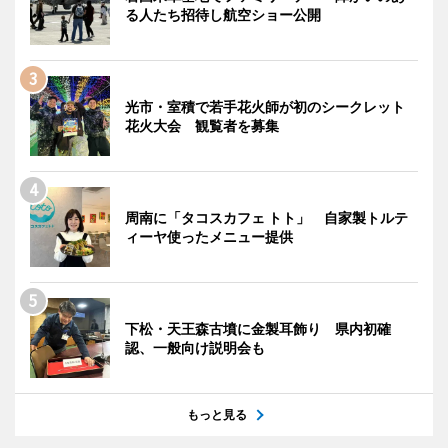
る人たち招待し航空ショー公開
光市・室積で若手花火師が初のシークレット
花火大会 観覧者を募集
周南に「タコスカフェ トト」 自家製トルテ
ィーヤ使ったメニュー提供
下松・天王森古墳に金製耳飾り 県内初確
認、一般向け説明会も
もっと見る