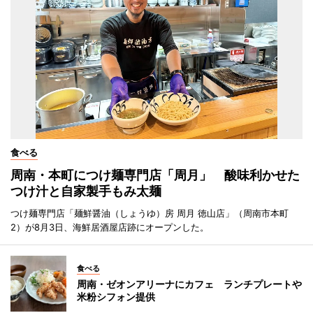
食べる
周南・本町につけ麺専門店「周月」 酸味利かせた
つけ汁と自家製手もみ太麺
つけ麺専門店「麺鮮醤油（しょうゆ）房 周月 徳山店」（周南市本町
2）が8月3日、海鮮居酒屋店跡にオープンした。
食べる
周南・ゼオンアリーナにカフェ ランチプレートや
米粉シフォン提供