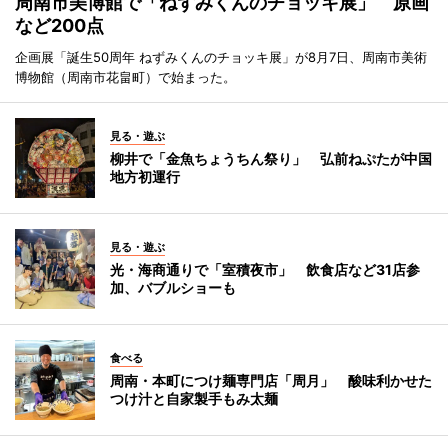
周南市美博館で「ねずみくんのチョッキ展」 原画
など200点
企画展「誕生50周年 ねずみくんのチョッキ展」が8月7日、周南市美術
博物館（周南市花畠町）で始まった。
見る・遊ぶ
柳井で「金魚ちょうちん祭り」 弘前ねぷたが中国
地方初運行
見る・遊ぶ
光・海商通りで「室積夜市」 飲食店など31店参
加、バブルショーも
食べる
周南・本町につけ麺専門店「周月」 酸味利かせた
つけ汁と自家製手もみ太麺