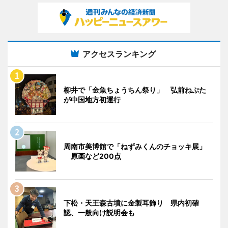
アクセスランキング
柳井で「金魚ちょうちん祭り」 弘前ねぷた
が中国地方初運行
周南市美博館で「ねずみくんのチョッキ展」
原画など200点
下松・天王森古墳に金製耳飾り 県内初確
認、一般向け説明会も