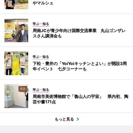
やマルシェ
学ぶ・知る
周南JCが青少年向け国際交流事業 丸山ゴンザレ
スさん講演会も
学ぶ・知る
下松・豊井の「YoiYoiキッチンとよい」が開設3周
年イベント 七夕コーナーも
学ぶ・知る
周南市美術博物館で「魯山人の宇宙」 県内初、陶
芸や書171点
もっと見る