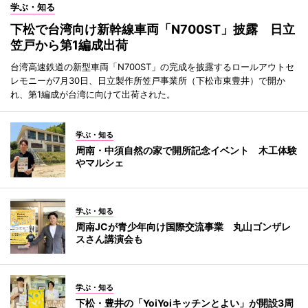
学ぶ・知る
下松で台湾向け新幹線車両「N700ST」披露 日立
笠戸から第1編成出荷
台湾高速鉄道の新型車両「N700ST」の完成を披露するロールアウトセ
レモニーが7月30日、日立製作所笠戸事業所（下松市東豊井）で開か
れ、第1編成が台湾に向けて出荷された。
学ぶ・知る
周南・中須自然の家で開所記念イベント 木工体験
やマルシェ
学ぶ・知る
周南JCが青少年向け国際交流事業 丸山ゴンザレ
スさん講演会も
学ぶ・知る
下松・豊井の「YoiYoiキッチンとよい」が開設3周