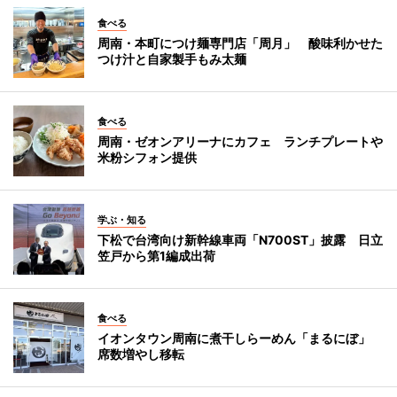
食べる
周南・本町につけ麺専門店「周月」 酸味利かせた
つけ汁と自家製手もみ太麺
食べる
周南・ゼオンアリーナにカフェ ランチプレートや
米粉シフォン提供
学ぶ・知る
下松で台湾向け新幹線車両「N700ST」披露 日立
笠戸から第1編成出荷
食べる
イオンタウン周南に煮干しらーめん「まるにぼ」
席数増やし移転