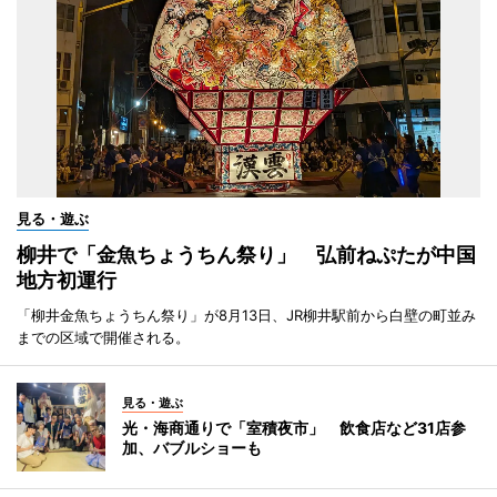
見る・遊ぶ
柳井で「金魚ちょうちん祭り」 弘前ねぷたが中国
地方初運行
「柳井金魚ちょうちん祭り」が8月13日、JR柳井駅前から白壁の町並み
までの区域で開催される。
見る・遊ぶ
光・海商通りで「室積夜市」 飲食店など31店参
加、バブルショーも