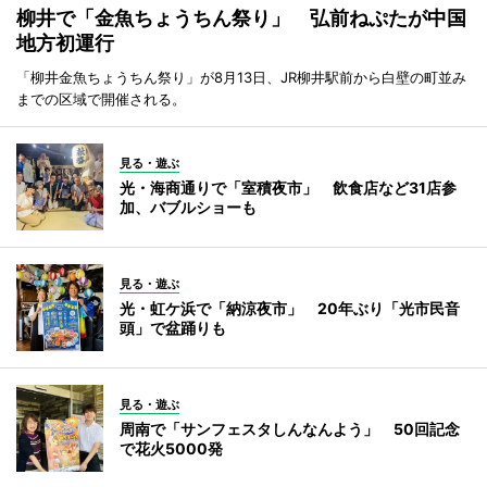
柳井で「金魚ちょうちん祭り」 弘前ねぷたが中国
地方初運行
「柳井金魚ちょうちん祭り」が8月13日、JR柳井駅前から白壁の町並み
までの区域で開催される。
見る・遊ぶ
光・海商通りで「室積夜市」 飲食店など31店参
加、バブルショーも
見る・遊ぶ
光・虹ケ浜で「納涼夜市」 20年ぶり「光市民音
頭」で盆踊りも
見る・遊ぶ
周南で「サンフェスタしんなんよう」 50回記念
で花火5000発