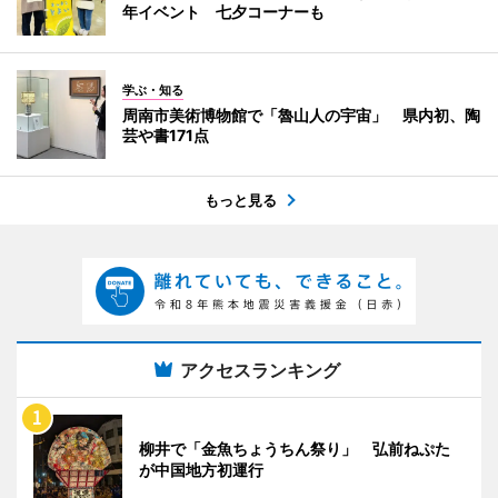
年イベント 七夕コーナーも
学ぶ・知る
周南市美術博物館で「魯山人の宇宙」 県内初、陶
芸や書171点
もっと見る
アクセスランキング
柳井で「金魚ちょうちん祭り」 弘前ねぷた
が中国地方初運行