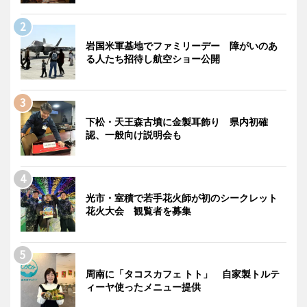
岩国米軍基地でファミリーデー 障がいのあ
る人たち招待し航空ショー公開
下松・天王森古墳に金製耳飾り 県内初確
認、一般向け説明会も
光市・室積で若手花火師が初のシークレット
花火大会 観覧者を募集
周南に「タコスカフェ トト」 自家製トルテ
ィーヤ使ったメニュー提供