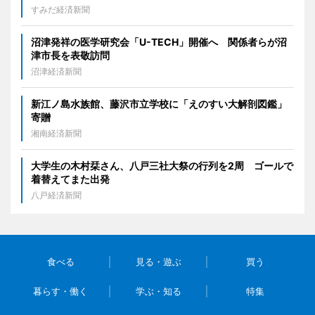
すみだ経済新聞
沼津発祥の医学研究会「U-TECH」開催へ 関係者らが沼
津市長を表敬訪問
沼津経済新聞
新江ノ島水族館、藤沢市立学校に「えのすい大解剖図鑑」
寄贈
湘南経済新聞
大学生の木村栞さん、八戸三社大祭の行列を2周 ゴールで
着替えてまた出発
八戸経済新聞
食べる
見る・遊ぶ
買う
暮らす・働く
学ぶ・知る
特集