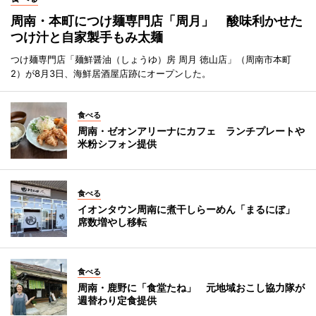
周南・本町につけ麺専門店「周月」 酸味利かせた
つけ汁と自家製手もみ太麺
つけ麺専門店「麺鮮醤油（しょうゆ）房 周月 徳山店」（周南市本町
2）が8月3日、海鮮居酒屋店跡にオープンした。
食べる
周南・ゼオンアリーナにカフェ ランチプレートや
米粉シフォン提供
食べる
イオンタウン周南に煮干しらーめん「まるにぼ」
席数増やし移転
食べる
周南・鹿野に「食堂たね」 元地域おこし協力隊が
週替わり定食提供